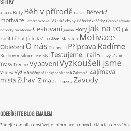
ŠTÍTKY
Běh v přírodě
Běžecká
Boty
Běhání
Atletika
motivace
Běžecké chyby
Běžecké začátky
Běžecká výbava
Běžecké závody
Jak na to
Cestování
Hory
Jak
běžecký začátečník
garmin
Motivace
začít běhat
Jídlo
Krása
Maraton
Léčení
O nás
Radíme
Příprava
Oblečení
Osobnosti
Testujeme
Trail
Rozhovor
silnice
Styl
Trailový závod
Sníh
Vyzkoušeli jsme
Vybavení
Trasy
Trénink
Zajímavá
Výživa
Vzhled
Věčný běžecký začátečník
Zahraničí
Závody
Zdraví
místa
Zima
Zimní sporty
ODEBÍREJTE BLOG EMAILEM
Zadejte e-mail a dostávejte informace o nových článcích do svého