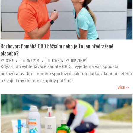
Rozhovor: Pomáhá CBD běžcům nebo je to jen předražené
placebo?
2021-
BY:
SOŇA
ON:
15.9.2021
IN:
ROZHOVORY
,
TOP
,
ZDRAVÍ
Když si do vyhledávače zadáte CBD – vyjede na vás spousta
09-
odkazů a uvidíte i mnoho sportovců, jak tuto látku z konopí setého
15
užívají. I my do této skupiny patříme.
VÍCE >>