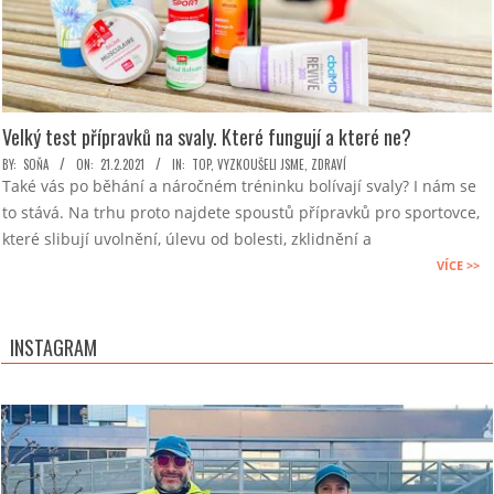
Velký test přípravků na svaly. Které fungují a které ne?
2021-
BY:
SOŇA
ON:
21.2.2021
IN:
TOP
,
VYZKOUŠELI JSME
,
ZDRAVÍ
Také vás po běhání a náročném tréninku bolívají svaly? I nám se
02-
to stává. Na trhu proto najdete spoustů přípravků pro sportovce,
21
které slibují uvolnění, úlevu od bolesti, zklidnění a
VÍCE >>
INSTAGRAM