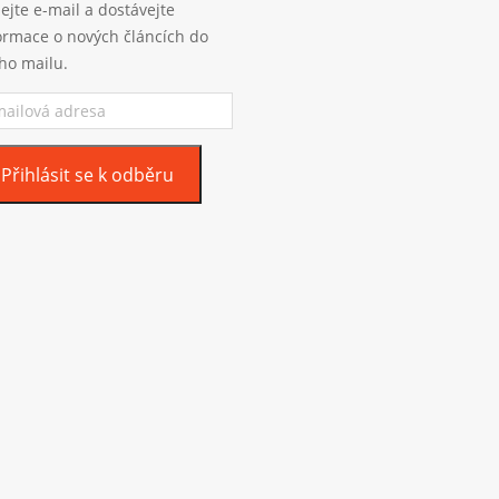
ejte e-mail a dostávejte
ormace o nových článcích do
ho mailu.
ilová
esa
Přihlásit se k odběru