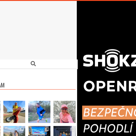
Search
AM