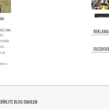
nix
Zobrazit
ŠELI JSME
REKLAMA
ez
ěstské
rů,
FACEBOO
 je
VÍCE >>
BÍREJTE BLOG EMAILEM