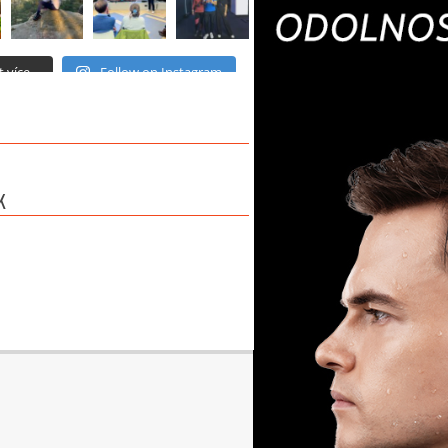
 více...
Follow on Instagram
K