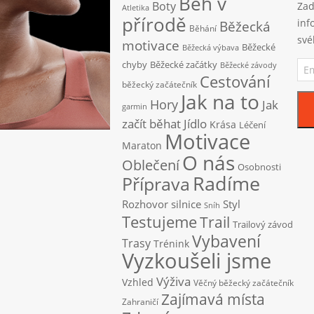
Běh v
Boty
Zad
Atletika
přírodě
inf
Běžecká
Běhání
své
motivace
Běžecké
Běžecká výbava
Ema
chyby
Běžecké začátky
Běžecké závody
adr
Cestování
běžecký začátečník
Jak na to
Hory
Jak
garmin
začít běhat
Jídlo
Krása
Léčení
Motivace
Maraton
O nás
Oblečení
Osobnosti
Radíme
Příprava
Rozhovor
silnice
Styl
Sníh
Testujeme
Trail
Trailový závod
Vybavení
Trasy
Trénink
Vyzkoušeli jsme
Výživa
Vzhled
Věčný běžecký začátečník
Zajímavá místa
Zahraničí