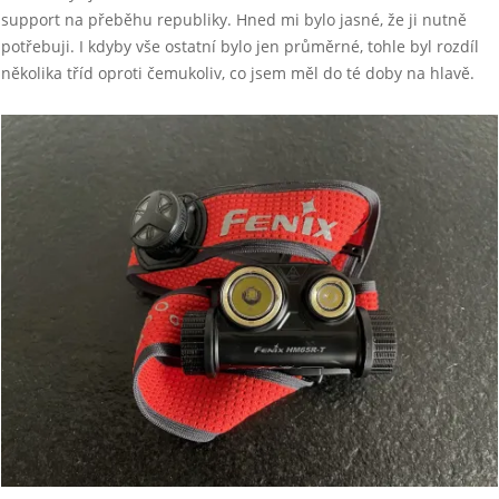
support na přeběhu republiky. Hned mi bylo jasné, že ji nutně
potřebuji. I kdyby vše ostatní bylo jen průměrné, tohle byl rozdíl
několika tříd oproti čemukoliv, co jsem měl do té doby na hlavě.