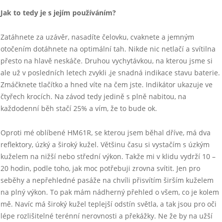
Jak to tedy je s jejím používáním?
Zatáhnete za uzávěr, nasadíte čelovku, cvaknete a jemným
otočením dotáhnete na optimální tah. Nikde nic netlačí a svítilna
přesto na hlavě neskáče. Druhou vychytávkou, na kterou jsme si
ale už v posledních letech zvykli ,je snadná indikace stavu baterie.
Zmáčknete tlačítko a hned víte na čem jste. Indikátor ukazuje ve
čtyřech krocích. Na závod tedy jedině s plně nabitou, na
každodenní běh stačí 25% a vím, že to bude ok.
Oproti mé oblíbené HM61R, se kterou jsem běhal dříve, má dva
reflektory, úzký a široký kužel. Většinu času si vystačím s úzkým
kuželem na nižší nebo střední výkon. Takže mi v klidu vydrží 10 –
20 hodin, podle toho, jak moc potřebuji zrovna svítit. Jen pro
seběhy a nepřehledné pasáže na chvíli přisvítím širším kuželem
na plný výkon. To pak mám nádherný přehled o všem, co je kolem
mě. Navíc má široký kužel teplejší odstín světla, a tak jsou pro oči
lépe rozlišitelné terénní nerovnosti a překážky. Ne že by na užší