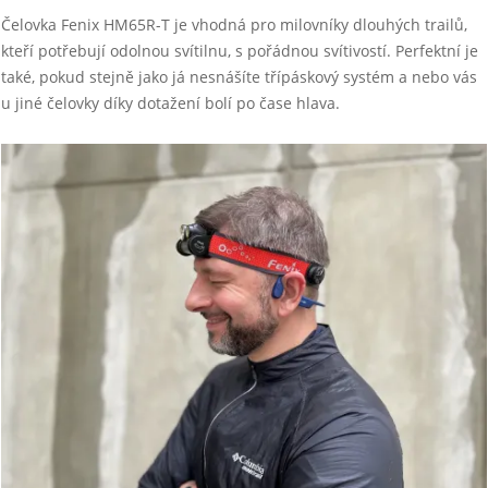
Čelovka Fenix HM65R-T je vhodná pro milovníky dlouhých trailů,
kteří potřebují odolnou svítilnu, s pořádnou svítivostí. Perfektní je
také, pokud stejně jako já nesnášíte třípáskový systém a nebo vás
u jiné čelovky díky dotažení bolí po čase hlava.