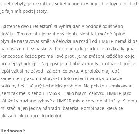
vidět nebyly, jen zkrátka v seběhu anebo v nepřehledných místech
je fajn mít pocit jistoty.
Existence dvou reflektorů si vybírá daň v podobě odlišného
držáku. Ten obsahuje ozubený kloub. Není tak možné úplně
plynule nastavovat směr a čelovka na rozdíl od HM61R nemá klips
na nasazení bez pásku za batoh nebo kapsičku. Je to zkrátka jiná
koncepce a každé pro má i své proti. Je na zvážení každého, co je
pro něj výhodnější. Nejlepší je mít obě varianty, protože stejně je
lepší vzít si na závod i záložní čelovku. A protože mají obě
zaměnitelný akumulátor, šetří toto řešení i váhu, v případě
potřeby řešit nějaký technický problém. Na polskou Lemkowynu
jsem tak měl s sebou HM65R-T jako hlavní čelovku, HM61R jako
záložní v povinné výbavě a HM51R místo červené blikačky. K tomu
mi stačila jen jedna náhradní baterka. Kombinace, která se
ukázala jako naprosto ideální.
Hodnocení: