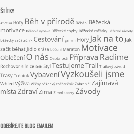
ŠTÍTKY
Běh v přírodě
Běžecká
Boty
Běhání
Atletika
motivace
Běžecké chyby
Běžecké začátky
Běžecká výbava
Běžecké závody
Jak na to
Cestování
Hory
Jak
běžecký začátečník
garmin
Motivace
začít běhat
Jídlo
Krása
Maraton
Léčení
O nás
Radíme
Příprava
Oblečení
Osobnosti
Testujeme
Trail
Rozhovor
silnice
Styl
Trailový závod
Sníh
Vyzkoušeli jsme
Vybavení
Trasy
Trénink
Zajímavá
Výživa
Vzhled
Věčný běžecký začátečník
Zahraničí
Závody
Zdraví
místa
Zima
Zimní sporty
ODEBÍREJTE BLOG EMAILEM