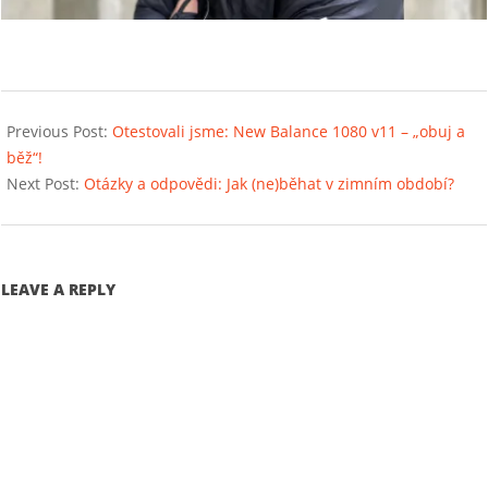
2021-
12-
Previous Post:
Otestovali jsme: New Balance 1080 v11 – „obuj a
05
běž“!
Next Post:
Otázky a odpovědi: Jak (ne)běhat v zimním období?
LEAVE A REPLY