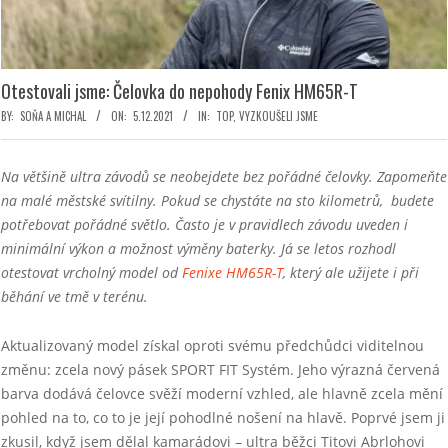
Otestovali jsme: Čelovka do nepohody Fenix HM65R-T
BY:
SOŇA A MICHAL
ON:
5.12.2021
IN:
TOP
,
VYZKOUŠELI JSME
Na většině ultra závodů se neobejdete bez pořádné čelovky. Zapomeňte
na malé městské svítilny. Pokud se chystáte na sto kilometrů, budete
potřebovat pořádné světlo. Často je v pravidlech závodu uveden i
minimální výkon a možnost výměny baterky. Já se letos rozhodl
otestovat vrcholný model od
Fenixe HM65R-T
, který ale užijete i při
běhání ve tmě v terénu.
Aktualizovaný model získal oproti svému předchůdci viditelnou
změnu: zcela nový pásek SPORT FIT Systém. Jeho výrazná červená
barva dodává čelovce svěží moderní vzhled, ale hlavně zcela mění
pohled na to, co to je její pohodlné nošení na hlavě. Poprvé jsem ji
zkusil, když jsem dělal kamarádovi – ultra běžci Titovi Abrlohovi