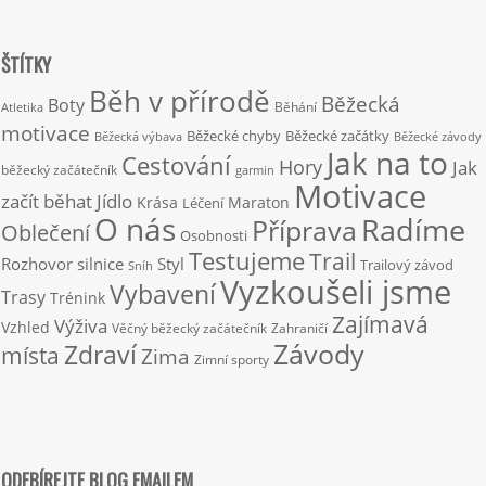
ŠTÍTKY
Běh v přírodě
Běžecká
Boty
Běhání
Atletika
motivace
Běžecké chyby
Běžecké začátky
Běžecká výbava
Běžecké závody
Jak na to
Cestování
Hory
Jak
běžecký začátečník
garmin
Motivace
začít běhat
Jídlo
Krása
Maraton
Léčení
O nás
Radíme
Příprava
Oblečení
Osobnosti
Testujeme
Trail
Rozhovor
silnice
Styl
Trailový závod
Sníh
Vyzkoušeli jsme
Vybavení
Trasy
Trénink
Zajímavá
Výživa
Vzhled
Věčný běžecký začátečník
Zahraničí
Závody
Zdraví
místa
Zima
Zimní sporty
ODEBÍREJTE BLOG EMAILEM