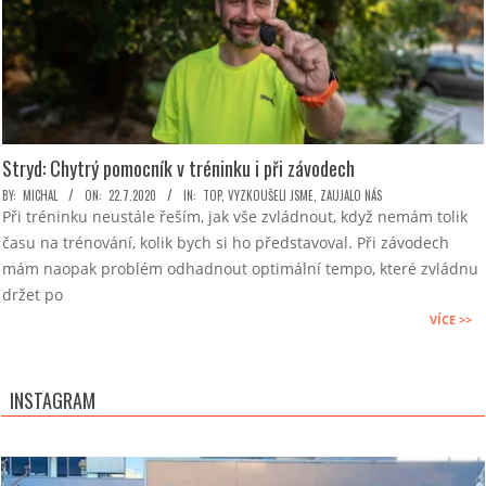
Stryd: Chytrý pomocník v tréninku i při závodech
2020-
BY:
MICHAL
ON:
22.7.2020
IN:
TOP
,
VYZKOUŠELI JSME
,
ZAUJALO NÁS
Při tréninku neustále řeším, jak vše zvládnout, když nemám tolik
07-
času na trénování, kolik bych si ho představoval. Při závodech
22
mám naopak problém odhadnout optimální tempo, které zvládnu
držet po
VÍCE >>
INSTAGRAM