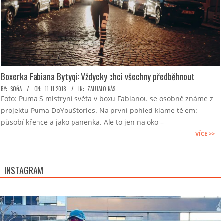
Boxerka Fabiana Bytyqi: Vždycky chci všechny předběhnout
2018-
BY:
SOŇA
ON:
11.11.2018
IN:
ZAUJALO NÁS
Foto: Puma S mistryní světa v boxu Fabianou se osobně známe z
11-
projektu Puma DoYouStories. Na první pohled klame tělem:
11
působí křehce a jako panenka. Ale to jen na oko –
VÍCE >>
INSTAGRAM