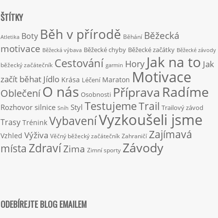
ŠTÍTKY
Běh v přírodě
Běžecká
Boty
Běhání
Atletika
motivace
Běžecké chyby
Běžecké začátky
Běžecká výbava
Běžecké závody
Jak na to
Cestování
Hory
Jak
běžecký začátečník
garmin
Motivace
začít běhat
Jídlo
Krása
Maraton
Léčení
O nás
Radíme
Příprava
Oblečení
Osobnosti
Testujeme
Trail
Rozhovor
silnice
Styl
Trailový závod
Sníh
Vyzkoušeli jsme
Vybavení
Trasy
Trénink
Zajímavá
Výživa
Vzhled
Věčný běžecký začátečník
Zahraničí
Závody
Zdraví
místa
Zima
Zimní sporty
ODEBÍREJTE BLOG EMAILEM