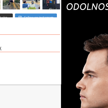
 více...
Follow on Instagram
K