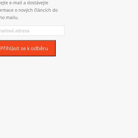
ejte e-mail a dostávejte
ormace o nových článcích do
ho mailu.
ilová
esa
Přihlásit se k odběru