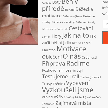
Běh v
Boty
Zad
Atletika
přírodě
inf
Běžecká
Běhání
své
motivace
Běžecké
Běžecká výbava
Ema
chyby
Běžecké začátky
Běžecké závody
adr
Cestování
běžecký začátečník
Jak na to
Hory
Jak
garmin
začít běhat
Jídlo
Krása
Léčení
Motivace
Maraton
O nás
Oblečení
Osobnosti
Radíme
Příprava
Rozhovor
silnice
Styl
Sníh
Testujeme
Trail
Trailový závod
Vybavení
Trasy
Trénink
Vyzkoušeli jsme
Výživa
Vzhled
Věčný běžecký začátečník
Zajímavá místa
Zahraničí