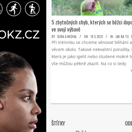
5 zbytečných chyb, kterých se běžci dop
ve svojí výbavě
2022-
BY:
SOŇA A MICHAL
ON:
18.5.2022
IN:
JAK NA TO
,
Při tréninku se chceme věnovat běhání a
05-
věcem okolo. Takové nekvalitní ponožky,
18
která je jako igelit nebo studené mokré t
vše můžou pěkně zkazit. Na co si tedy
ŠTÍTKY
ODE