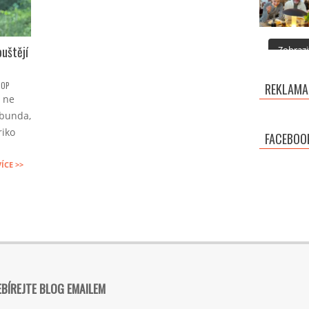
ouštějí
Zobrazit
TOP
REKLAMA
 ne
 bunda,
riko
FACEBOO
VÍCE >>
BÍREJTE BLOG EMAILEM