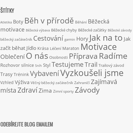
ŠTÍTKY
Běh v přírodě
Běžecká
Boty
Běhání
Atletika
motivace
Běžecké chyby
Běžecké začátky
Běžecká výbava
Běžecké závody
Jak na to
Cestování
Hory
Jak
běžecký začátečník
garmin
Motivace
začít běhat
Jídlo
Krása
Maraton
Léčení
O nás
Radíme
Příprava
Oblečení
Osobnosti
Testujeme
Trail
Rozhovor
silnice
Styl
Trailový závod
Sníh
Vyzkoušeli jsme
Vybavení
Trasy
Trénink
Zajímavá
Výživa
Vzhled
Věčný běžecký začátečník
Zahraničí
Závody
Zdraví
místa
Zima
Zimní sporty
ODEBÍREJTE BLOG EMAILEM