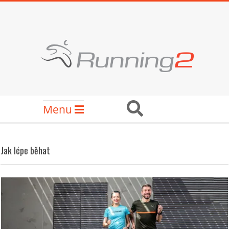
Skip
to
content
RUNNING2
Secondary
Search
Menu
Navigation
Menu
Jak lépe běhat