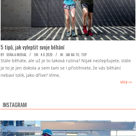
5 tipů, jak vylepšit svoje běhání
2020-
BY:
SOŇA A MICHAL
ON:
4.6.2020
IN:
JAK NA TO
,
TOP
Stále běháte, ale už je to taková rutina? Nijak nezlepšujete, stále
06-
je to je jen dokola a sem tam se i přistihnete, že vás běhání
04
nebaví tolik, jako dříve? Víme,
VÍCE >>
INSTAGRAM