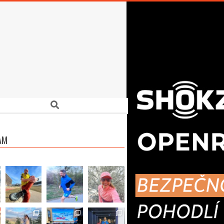
Search
AM