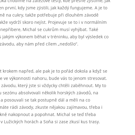
oka chodíme na zátěžové testy, kde přesně zjistíme, jak
n první, kdy jsme zjistili, jak každý fungujeme. A je to
vně na cukry, takže potřebuje při dlouhém závodě
akže vydrží skoro nejíst. Projevuje se to i v normálním
a nepřibere, Michal se cukrům musí vyhýbat. Také
s jakým výkonem běhat v tréninku, aby byl výsledek co
do závodu, aby nám před cílem „nedošlo“.
ýt krokem napřed, ale pak je to pořád dokola a když se
 ve výkonnosti nahoru, bude vás to jenom stresovat.
 závodu, který jste si vždycky chtěli zaběhnout. My to
ou sezónu absolvovali několik horských závodů, na
 a posouvali se tak postupně dál a měli na co
máte rádi závody, zkuste nějakou zajímavou, třeba i
 pěkně nakopnout a popohnat. Michal se teď třeba
v Lužických horách a Soňa si zase zkusí kus trasy.