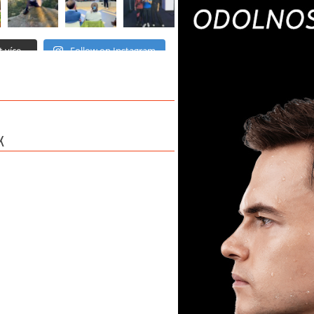
 více...
Follow on Instagram
K