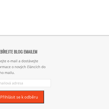
BÍREJTE BLOG EMAILEM
ejte e-mail a dostávejte
ormace o nových článcích do
ho mailu.
ilová
esa
Přihlásit se k odběru