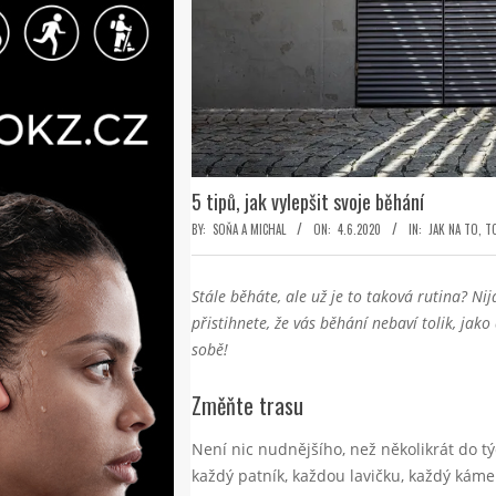
5 tipů, jak vylepšit svoje běhání
BY:
SOŇA A MICHAL
ON:
4.6.2020
IN:
JAK NA TO
,
T
Stále běháte, ale už je to taková rutina? Nij
přistihnete, že vás běhání nebaví tolik, jak
sobě!
Změňte trasu
Není nic nudnějšího, než několikrát do t
každý patník, každou lavičku, každý káme