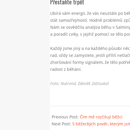
Přestaňte trpět
Ubírá vám energii, že vás neustále po běh
stát samozřejmostí. Hodně problémů způ
Nám se osvědčila analýza běhu v Salming 
a poradil cviky, s jejihž pomocí se tělo 
Každý jsme jiný a na každého působí něc
rad, vždy se zamyslete, jestli příliš net
zhoršování formy signálem, že tělo potřeb
radost z běhání.
Foto: Nutrend, Zdeněk Zatloukal
2020-
06-
Previous Post:
Čím mě rozčilují běžci
04
Next Post:
5 běžeckých pověr, kterým jsm