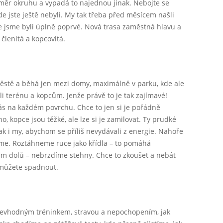
směr okruhu a vypadá to najednou jinak. Nebojte se
e jste ještě nebyli. My tak třeba před měsícem našli
e jsme byli úplně poprvé. Nová trasa zaměstná hlavu a
 členitá a kopcovitá.
ěstě a běhá jen mezi domy, maximálně v parku, kde ale
ůli terénu a kopcům. Jenže právě to je tak zajímavé!
ás na každém povrchu. Chce to jen si je pořádně
no, kopce jsou těžké, ale lze si je zamilovat. Ty prudké
ak i my, abychom se příliš nevydávali z energie. Nahoře
tíme. Roztáhneme ruce jako křídla – to pomáhá
m dolů – nebrzdíme stehny. Chce to zkoušet a nebát
u můžete spadnout.
nevhodným tréninkem, stravou a nepochopením, jak