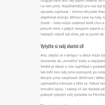
funguje vaše tělo. My aspoň dvakrát do r
na tom jsme. Nejdůležitější pro nás byl te
opravdu zajímavé – Sonino tělo jede hla
doplňovat energii, Míšovo zase na tuky, t
životě – Soňa může sladkostí kolik chce 
přesně víme, v jakých tempech tepech a 
nejlepší, stejně tak víme, jak se pustit 
Vytyčte si svůj vlastní cíl
Ano, zlepšit se v tempu i v délce může b
dostanete do „mrtvého“ bodu a nepůjdete
Skvělé je dávat si cíle například v podobě
tak měli loni, kdy jsme postupně, po cel
kterých jsme navyšovali obtížnost i délku
zajímavého trénovat a těšit se. Pokud ne
virtuální výzvu. I takový cíl vás dovede
pokouší vylepšit svůj výsledek na PVLH24 