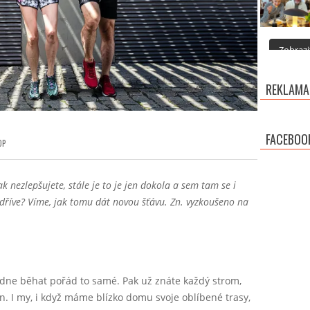
Zobrazit
REKLAMA
FACEBOO
OP
ak nezlepšujete, stále je to je jen dokola a sem tam se i
o dříve? Víme, jak tomu dát novou šťávu. Zn. vyzkoušeno na
ýdne běhat pořád to samé. Pak už znáte každý strom,
n. I my, i když máme blízko domu svoje oblíbené trasy,