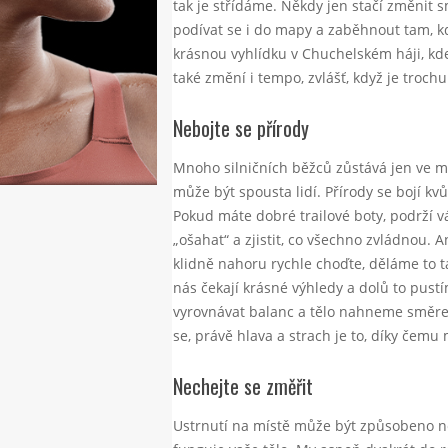
tak je střídáme. Někdy jen stačí změnit 
podívat se i do mapy a zaběhnout tam, kd
krásnou vyhlídku v Chuchelském háji, kd
také změní i tempo, zvlášť, když je trochu
Nebojte se přírody
Mnoho silničních běžců zůstává jen ve m
může být spousta lidí. Přírody se bojí kv
Pokud máte dobré trailové boty, podrží v
„ošahat“ a zjistit, co všechno zvládnou. A
klidně nahoru rychle choďte, děláme to t
nás čekají krásné výhledy a dolů to pus
vyrovnávat balanc a tělo nahneme směre
se, právě hlava a strach je to, díky čem
Nechejte se změřit
Ustrnutí na místě může být způsobeno 