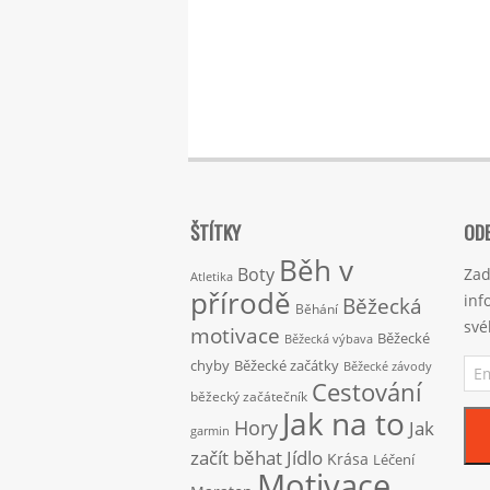
ŠTÍTKY
ODE
Běh v
Boty
Zad
Atletika
přírodě
inf
Běžecká
Běhání
své
motivace
Běžecké
Běžecká výbava
Ema
chyby
Běžecké začátky
Běžecké závody
adr
Cestování
běžecký začátečník
Jak na to
Hory
Jak
garmin
začít běhat
Jídlo
Krása
Léčení
Motivace