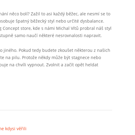
ání něco bolí? Zažil to asi každý běžec, ale nesmí se to
sobuje špatný běžecký styl nebo určité dysbalance.
Concept store, kde s námi Michal Vítů probral náš styl
postupně samo naučí některé nesrovnalosti napravit.
o jiného. Pokud tedy budete zkoušet některou z našich
lačíte na pilu. Protože někdy může být stagnece nebo
uje na chvíli vypnout. Zvolnit a začít opět heldat
e kdysi věřili