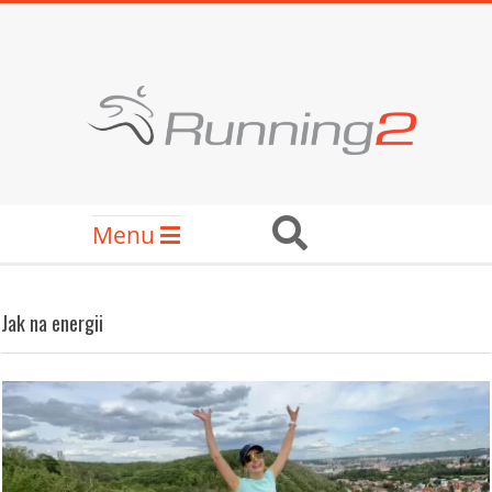
Skip
to
content
RUNNING2
Secondary
Search
Menu
Navigation
Menu
Jak na energii