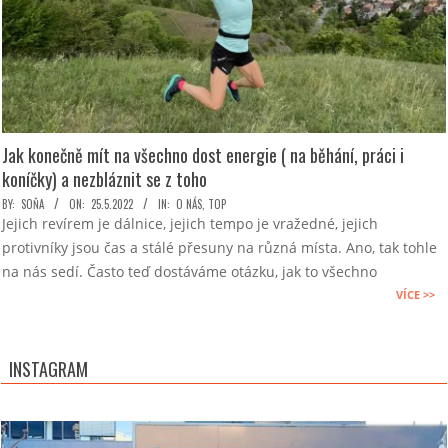
Jak konečně mít na všechno dost energie ( na běhání, práci i
koníčky) a nezbláznit se z toho
2022-
BY:
SOŇA
ON:
25.5.2022
IN:
O NÁS
,
TOP
Jejich revírem je dálnice, jejich tempo je vražedné, jejich
05-
protivníky jsou čas a stálé přesuny na různá místa. Ano, tak tohle
25
na nás sedí. Často teď dostáváme otázku, jak to všechno
VÍCE >>
INSTAGRAM