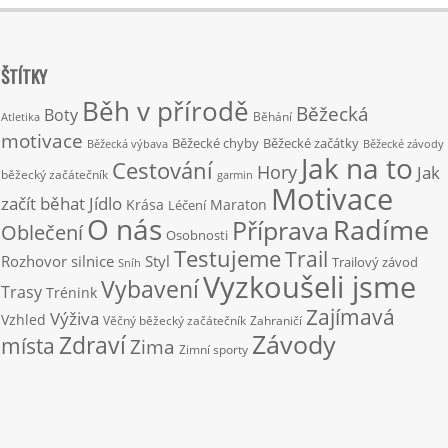
ŠTÍTKY
Běh v přírodě
Běžecká
Boty
Běhání
Atletika
motivace
Běžecké chyby
Běžecké začátky
Běžecká výbava
Běžecké závody
Jak na to
Cestování
Hory
Jak
běžecký začátečník
garmin
Motivace
začít běhat
Jídlo
Krása
Maraton
Léčení
O nás
Radíme
Příprava
Oblečení
Osobnosti
Testujeme
Trail
Rozhovor
silnice
Styl
Trailový závod
Sníh
Vyzkoušeli jsme
Vybavení
Trasy
Trénink
Zajímavá
Výživa
Vzhled
Věčný běžecký začátečník
Zahraničí
Závody
Zdraví
místa
Zima
Zimní sporty