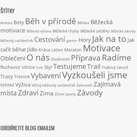
ŠTÍTKY
Běh v přírodě
Běžecká
Boty
Běhání
Atletika
motivace
Běžecké chyby
Běžecké začátky
Běžecká výbava
Běžecké závody
Jak na to
Cestování
Hory
Jak
běžecký začátečník
garmin
Motivace
začít běhat
Jídlo
Krása
Maraton
Léčení
O nás
Radíme
Příprava
Oblečení
Osobnosti
Testujeme
Trail
Rozhovor
silnice
Styl
Trailový závod
Sníh
Vyzkoušeli jsme
Vybavení
Trasy
Trénink
Zajímavá
Výživa
Vzhled
Věčný běžecký začátečník
Zahraničí
Závody
Zdraví
místa
Zima
Zimní sporty
ODEBÍREJTE BLOG EMAILEM