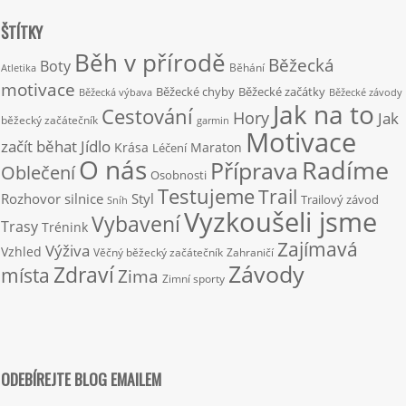
ŠTÍTKY
Běh v přírodě
Běžecká
Boty
Běhání
Atletika
motivace
Běžecké chyby
Běžecké začátky
Běžecká výbava
Běžecké závody
Jak na to
Cestování
Hory
Jak
běžecký začátečník
garmin
Motivace
začít běhat
Jídlo
Krása
Maraton
Léčení
O nás
Radíme
Příprava
Oblečení
Osobnosti
Testujeme
Trail
Rozhovor
silnice
Styl
Trailový závod
Sníh
Vyzkoušeli jsme
Vybavení
Trasy
Trénink
Zajímavá
Výživa
Vzhled
Věčný běžecký začátečník
Zahraničí
Závody
Zdraví
místa
Zima
Zimní sporty
ODEBÍREJTE BLOG EMAILEM