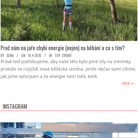
Proč nám na jaře chybí energie (nejen) na běhání a co s tím?
2026-
BY:
SOŇA
ON:
16.4.2026
IN:
TOP
,
ZDRAVÍ
Právě teď potřebujeme, aby naše tělo bylo plné síly na tréninky,
04-
protože se rozjíždí nová běžecká sezóna. Jenže občas sami cítíme,
16
jak jsme vyčerpaní a že energie není tolik, kolik
VÍCE >>
INSTAGRAM