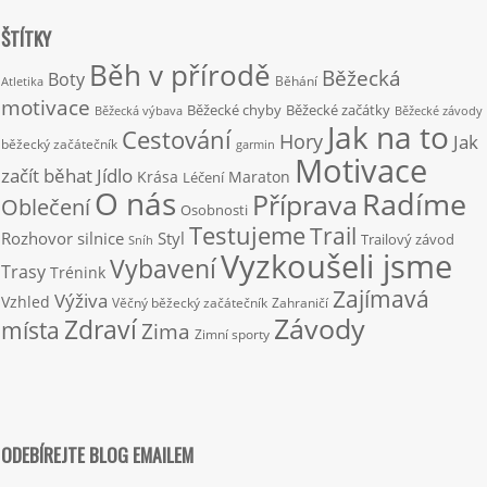
ŠTÍTKY
Běh v přírodě
Běžecká
Boty
Běhání
Atletika
motivace
Běžecké chyby
Běžecké začátky
Běžecká výbava
Běžecké závody
Jak na to
Cestování
Hory
Jak
běžecký začátečník
garmin
Motivace
začít běhat
Jídlo
Krása
Maraton
Léčení
O nás
Radíme
Příprava
Oblečení
Osobnosti
Testujeme
Trail
Rozhovor
silnice
Styl
Trailový závod
Sníh
Vyzkoušeli jsme
Vybavení
Trasy
Trénink
Zajímavá
Výživa
Vzhled
Věčný běžecký začátečník
Zahraničí
Závody
Zdraví
místa
Zima
Zimní sporty
ODEBÍREJTE BLOG EMAILEM