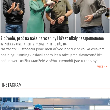
7 důvodů, proč na naše narozeniny i křest nikdy nezapomeneme
2022-
BY:
SOŇA A MICHAL
ON:
27.11.2022
IN:
O NÁS
,
TOP
Na začátku listopadu jsme měli důvod hned k několika oslavám:
11-
náš blog Running2 oslavil sedm let a také jsme slavnostně křtili
27
naši novou knížku Manželé v běhu. Nemohli jste u toho být
VÍCE >>
INSTAGRAM