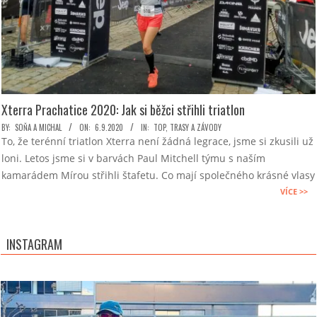
Xterra Prachatice 2020: Jak si běžci střihli triatlon
2020-
BY:
SOŇA A MICHAL
ON:
6.9.2020
IN:
TOP
,
TRASY A ZÁVODY
To, že terénní triatlon Xterra není žádná legrace, jsme si zkusili už
09-
loni. Letos jsme si v barvách Paul Mitchell týmu s naším
06
kamarádem Mírou střihli štafetu. Co mají společného krásné vlasy
VÍCE >>
INSTAGRAM