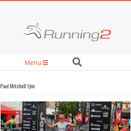
Skip
to
content
RUNNING2
Secondary
Search
Menu
Navigation
Menu
Paul Mitchell tým