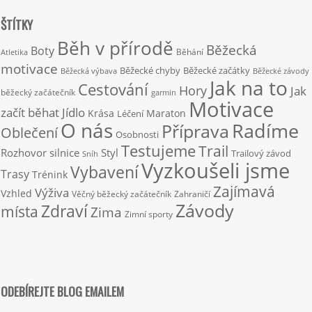
ŠTÍTKY
Běh v přírodě
Běžecká
Boty
Běhání
Atletika
motivace
Běžecké chyby
Běžecké začátky
Běžecká výbava
Běžecké závody
Jak na to
Cestování
Hory
Jak
běžecký začátečník
garmin
Motivace
začít běhat
Jídlo
Krása
Maraton
Léčení
O nás
Radíme
Příprava
Oblečení
Osobnosti
Testujeme
Trail
Rozhovor
silnice
Styl
Trailový závod
Sníh
Vyzkoušeli jsme
Vybavení
Trasy
Trénink
Zajímavá
Výživa
Vzhled
Věčný běžecký začátečník
Zahraničí
Závody
Zdraví
místa
Zima
Zimní sporty
ODEBÍREJTE BLOG EMAILEM