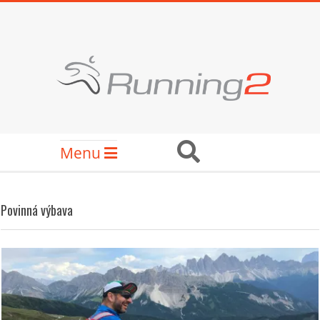
Skip
to
content
RUNNING2
Secondary
Search
Menu
Navigation
Menu
Povinná výbava