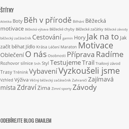
ŠTÍTKY
Běh v přírodě
Běžecká
Boty
Běhání
Atletika
motivace
Běžecké chyby
Běžecké začátky
Běžecká výbava
Běžecké závody
Jak na to
Cestování
Hory
Jak
běžecký začátečník
garmin
Motivace
začít běhat
Jídlo
Krása
Maraton
Léčení
O nás
Radíme
Příprava
Oblečení
Osobnosti
Testujeme
Trail
Rozhovor
silnice
Styl
Trailový závod
Sníh
Vyzkoušeli jsme
Vybavení
Trasy
Trénink
Zajímavá
Výživa
Vzhled
Věčný běžecký začátečník
Zahraničí
Závody
Zdraví
místa
Zima
Zimní sporty
ODEBÍREJTE BLOG EMAILEM