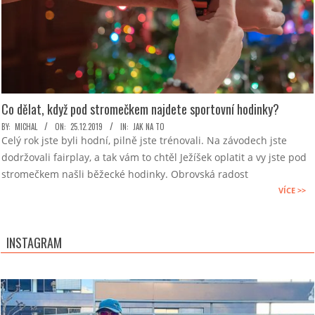
Co dělat, když pod stromečkem najdete sportovní hodinky?
2019-
BY:
MICHAL
ON:
25.12.2019
IN:
JAK NA TO
Celý rok jste byli hodní, pilně jste trénovali. Na závodech jste
12-
dodržovali fairplay, a tak vám to chtěl Ježíšek oplatit a vy jste pod
25
stromečkem našli běžecké hodinky. Obrovská radost
VÍCE >>
INSTAGRAM