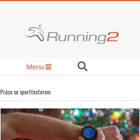
Skip
to
content
RUNNING2
Secondary
Search
Menu
Navigation
Menu
Práce se sporttesterem