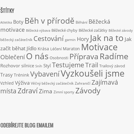
ŠTÍTKY
Běh v přírodě
Běžecká
Boty
Běhání
Atletika
motivace
Běžecké chyby
Běžecké začátky
Běžecká výbava
Běžecké závody
Jak na to
Cestování
Hory
Jak
běžecký začátečník
garmin
Motivace
začít běhat
Jídlo
Krása
Maraton
Léčení
O nás
Radíme
Příprava
Oblečení
Osobnosti
Testujeme
Trail
Rozhovor
silnice
Styl
Trailový závod
Sníh
Vyzkoušeli jsme
Vybavení
Trasy
Trénink
Zajímavá
Výživa
Vzhled
Věčný běžecký začátečník
Zahraničí
Závody
Zdraví
místa
Zima
Zimní sporty
ODEBÍREJTE BLOG EMAILEM