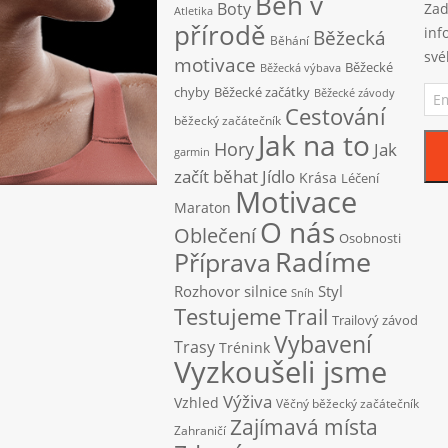
Běh v
Boty
Zad
Atletika
přírodě
inf
Běžecká
Běhání
své
motivace
Běžecké
Běžecká výbava
Ema
chyby
Běžecké začátky
Běžecké závody
adr
Cestování
běžecký začátečník
Jak na to
Hory
Jak
garmin
začít běhat
Jídlo
Krása
Léčení
Motivace
Maraton
O nás
Oblečení
Osobnosti
Radíme
Příprava
Rozhovor
silnice
Styl
Sníh
Testujeme
Trail
Trailový závod
Vybavení
Trasy
Trénink
Vyzkoušeli jsme
Výživa
Vzhled
Věčný běžecký začátečník
Zajímavá místa
Zahraničí