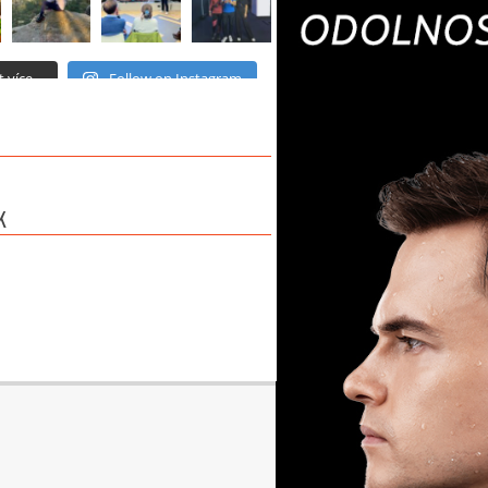
 více...
Follow on Instagram
K