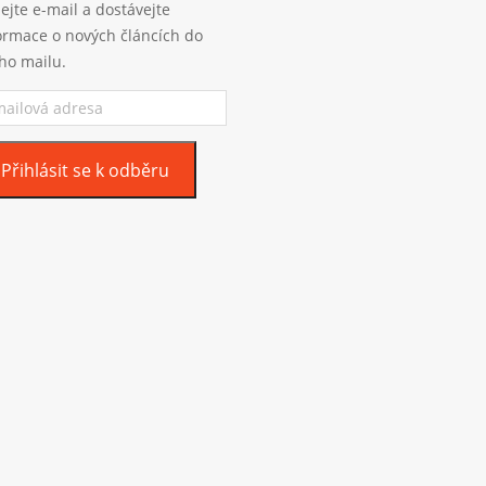
ejte e-mail a dostávejte
ormace o nových článcích do
ho mailu.
ilová
esa
Přihlásit se k odběru