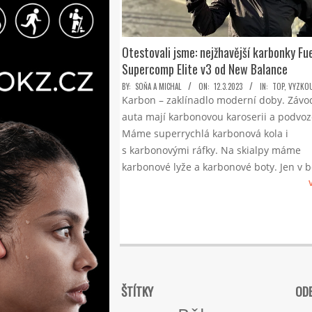
Otestovali jsme: nejžhavější karbonky Fue
Supercomp Elite v3 od New Balance
2023-
BY:
SOŇA A MICHAL
ON:
12.3.2023
IN:
TOP
,
VYZKOU
Karbon – zaklínadlo moderní doby. Závo
03-
auta mají karbonovou karoserii a podvoz
12
Máme superrychlá karbonová kola i
s karbonovými ráfky. Na skialpy máme
karbonové lyže a karbonové boty. Jen v 
ŠTÍTKY
ODE