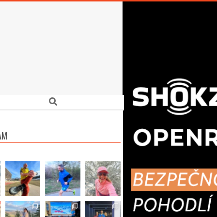
Search
AM