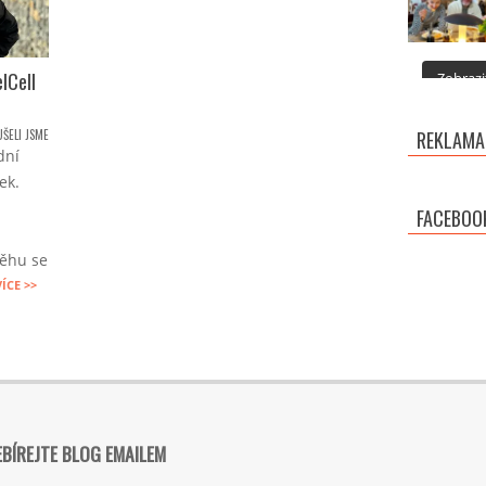
lCell
Zobrazit
ŠELI JSME
REKLAMA
dní
ek.
FACEBOO
běhu se
VÍCE >>
BÍREJTE BLOG EMAILEM