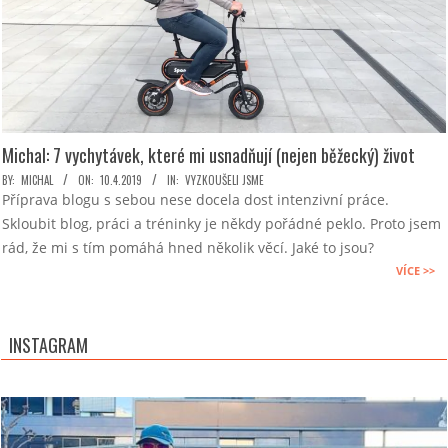
Michal: 7 vychytávek, které mi usnadňují (nejen běžecký) život
2019-
BY:
MICHAL
ON:
10.4.2019
IN:
VYZKOUŠELI JSME
Příprava blogu s sebou nese docela dost intenzivní práce.
04-
Skloubit blog, práci a tréninky je někdy pořádné peklo. Proto jsem
10
rád, že mi s tím pomáhá hned několik věcí. Jaké to jsou?
VÍCE >>
INSTAGRAM