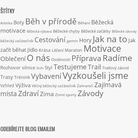
ŠTÍTKY
Běh v přírodě
Běžecká
Boty
Běhání
Atletika
motivace
Běžecké chyby
Běžecké začátky
Běžecká výbava
Běžecké závody
Jak na to
Cestování
Hory
Jak
běžecký začátečník
garmin
Motivace
začít běhat
Jídlo
Krása
Maraton
Léčení
O nás
Radíme
Příprava
Oblečení
Osobnosti
Testujeme
Trail
Rozhovor
silnice
Styl
Trailový závod
Sníh
Vyzkoušeli jsme
Vybavení
Trasy
Trénink
Zajímavá
Výživa
Vzhled
Věčný běžecký začátečník
Zahraničí
Závody
Zdraví
místa
Zima
Zimní sporty
ODEBÍREJTE BLOG EMAILEM