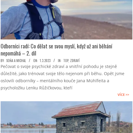
Odborníci radí: Co dělat se svou myslí, když už ani běhání
nepomáhá – 2. díl
2023-
BY:
SOŇA A MICHAL
ON:
1.3.2023
IN:
TOP
,
ZDRAVÍ
Pečovat o svoje psychické zdraví a vnitřní pohodu je stejně
03-
důležité, jako trénovat svoje tělo nejenom při běhu. Opět jsme
01
oslovili odborníky – mentálního kouče Jana Mühlfeita a
psycholožku Lenku Růžičkovou, kteří
VÍCE >>