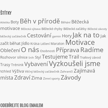
ŠTÍTKY
Běh v přírodě
Běžecká
Boty
Běhání
Atletika
motivace
Běžecké chyby
Běžecké začátky
Běžecká výbava
Běžecké závody
Jak na to
Cestování
Hory
Jak
běžecký začátečník
garmin
Motivace
začít běhat
Jídlo
Krása
Maraton
Léčení
O nás
Radíme
Příprava
Oblečení
Osobnosti
Testujeme
Trail
Rozhovor
silnice
Styl
Trailový závod
Sníh
Vyzkoušeli jsme
Vybavení
Trasy
Trénink
Zajímavá
Výživa
Vzhled
Věčný běžecký začátečník
Zahraničí
Závody
Zdraví
místa
Zima
Zimní sporty
ODEBÍREJTE BLOG EMAILEM