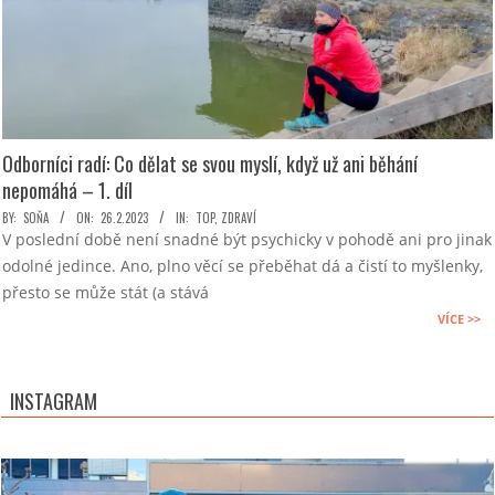
Odborníci radí: Co dělat se svou myslí, když už ani běhání
nepomáhá – 1. díl
2023-
BY:
SOŇA
ON:
26.2.2023
IN:
TOP
,
ZDRAVÍ
V poslední době není snadné být psychicky v pohodě ani pro jinak
02-
odolné jedince. Ano, plno věcí se přeběhat dá a čistí to myšlenky,
26
přesto se může stát (a stává
VÍCE >>
INSTAGRAM