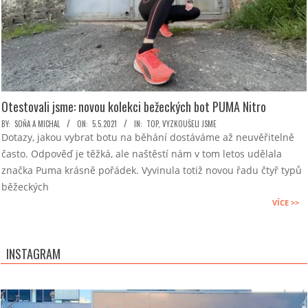
Otestovali jsme: novou kolekci bežeckých bot PUMA Nitro
2021-
BY:
SOŇA A MICHAL
ON:
5.5.2021
IN:
TOP
,
VYZKOUŠELI JSME
Dotazy, jakou vybrat botu na běhání dostáváme až neuvěřitelně
05-
často. Odpověď je těžká, ale naštěstí nám v tom letos udělala
05
značka Puma krásně pořádek. Vyvinula totiž novou řadu čtyř typů
běžeckých
VÍCE >>
INSTAGRAM