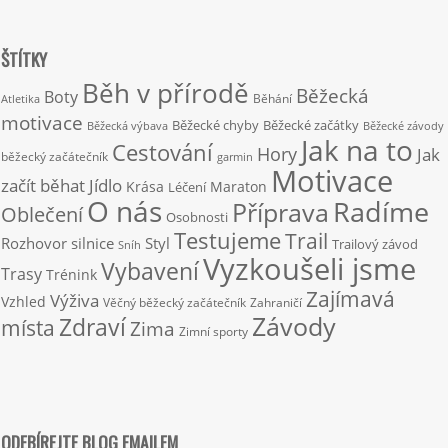
ŠTÍTKY
Běh v přírodě
Běžecká
Boty
Běhání
Atletika
motivace
Běžecké chyby
Běžecké začátky
Běžecká výbava
Běžecké závody
Jak na to
Cestování
Hory
Jak
běžecký začátečník
garmin
Motivace
začít běhat
Jídlo
Krása
Maraton
Léčení
O nás
Radíme
Příprava
Oblečení
Osobnosti
Testujeme
Trail
Rozhovor
silnice
Styl
Trailový závod
Sníh
Vyzkoušeli jsme
Vybavení
Trasy
Trénink
Zajímavá
Výživa
Vzhled
Věčný běžecký začátečník
Zahraničí
Závody
Zdraví
místa
Zima
Zimní sporty
ODEBÍREJTE BLOG EMAILEM