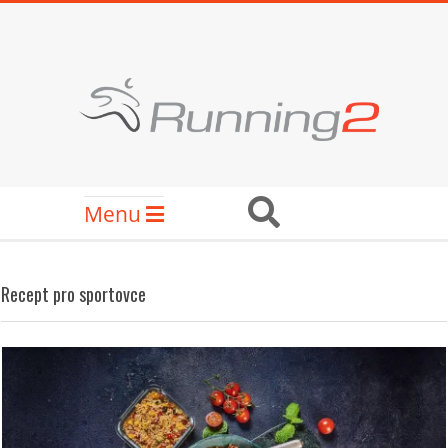
Skip
to
content
RUNNING2
Secondary
Search
Menu
Navigation
Menu
Recept pro sportovce