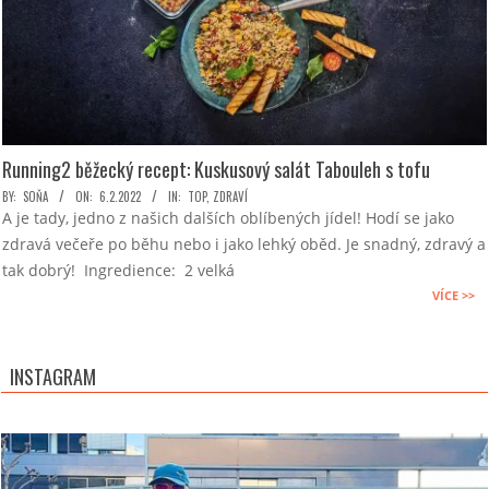
Running2 běžecký recept: Kuskusový salát Tabouleh s tofu
2022-
BY:
SOŇA
ON:
6.2.2022
IN:
TOP
,
ZDRAVÍ
A je tady, jedno z našich dalších oblíbených jídel! Hodí se jako
02-
zdravá večeře po běhu nebo i jako lehký oběd. Je snadný, zdravý a
06
tak dobrý! Ingredience: 2 velká
VÍCE >>
INSTAGRAM