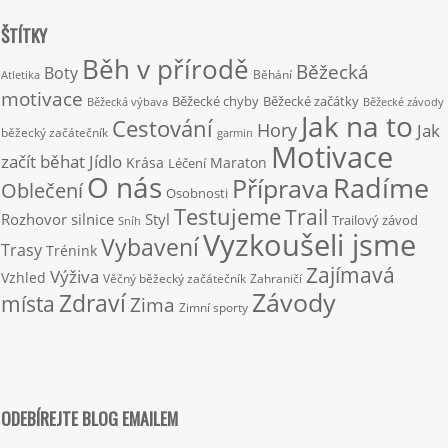
ŠTÍTKY
Běh v přírodě
Běžecká
Boty
Běhání
Atletika
motivace
Běžecké chyby
Běžecké začátky
Běžecká výbava
Běžecké závody
Jak na to
Cestování
Hory
Jak
běžecký začátečník
garmin
Motivace
začít běhat
Jídlo
Krása
Maraton
Léčení
O nás
Radíme
Příprava
Oblečení
Osobnosti
Testujeme
Trail
Rozhovor
silnice
Styl
Trailový závod
Sníh
Vyzkoušeli jsme
Vybavení
Trasy
Trénink
Zajímavá
Výživa
Vzhled
Věčný běžecký začátečník
Zahraničí
Závody
Zdraví
místa
Zima
Zimní sporty
ODEBÍREJTE BLOG EMAILEM