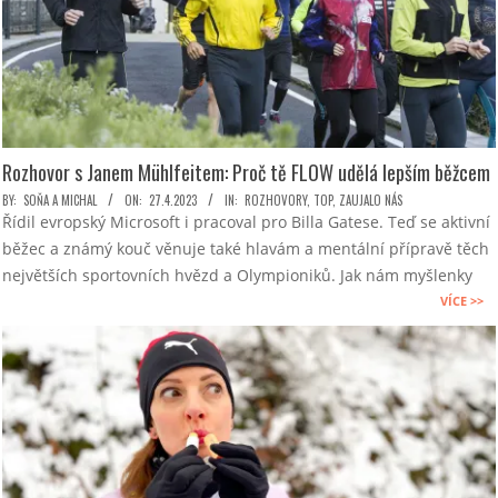
Rozhovor s Janem Mühlfeitem: Proč tě FLOW udělá lepším běžcem
2023-
BY:
SOŇA A MICHAL
ON:
27.4.2023
IN:
ROZHOVORY
,
TOP
,
ZAUJALO NÁS
Řídil evropský Microsoft i pracoval pro Billa Gatese. Teď se aktivní
04-
běžec a známý kouč věnuje také hlavám a mentální přípravě těch
27
největších sportovních hvězd a Olympioniků. Jak nám myšlenky
VÍCE >>