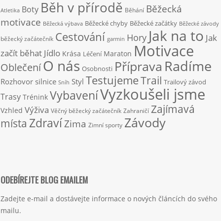
Běh v přírodě
Běžecká
Boty
Běhání
Atletika
motivace
Běžecké chyby
Běžecké začátky
Běžecká výbava
Běžecké závody
Jak na to
Cestování
Hory
Jak
běžecký začátečník
garmin
Motivace
začít běhat
Jídlo
Krása
Maraton
Léčení
O nás
Radíme
Příprava
Oblečení
Osobnosti
Testujeme
Trail
Rozhovor
silnice
Styl
Trailový závod
Sníh
Vyzkoušeli jsme
Vybavení
Trasy
Trénink
Zajímavá
Výživa
Vzhled
Věčný běžecký začátečník
Zahraničí
Závody
Zdraví
místa
Zima
Zimní sporty
ODEBÍREJTE BLOG EMAILEM
Zadejte e-mail a dostávejte informace o nových článcích do svého
mailu.