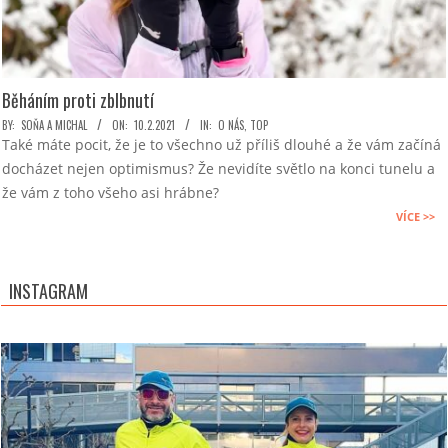
Běháním proti zblbnutí
2021-
BY:
SOŇA A MICHAL
ON:
10.2.2021
IN:
O NÁS
,
TOP
Také máte pocit, že je to všechno už příliš dlouhé a že vám začíná
02-
docházet nejen optimismus? Že nevidíte světlo na konci tunelu a
10
že vám z toho všeho asi hrábne?
VÍCE >>
INSTAGRAM