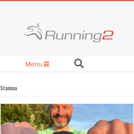
Skip
to
content
RUNNING2
Secondary
Search
Menu
Navigation
Menu
Stamina