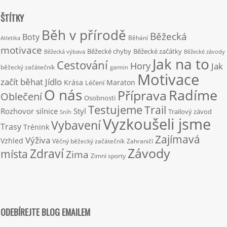
ŠTÍTKY
Běh v přírodě
Běžecká
Boty
Běhání
Atletika
motivace
Běžecké chyby
Běžecké začátky
Běžecká výbava
Běžecké závody
Jak na to
Cestování
Hory
Jak
běžecký začátečník
garmin
Motivace
začít běhat
Jídlo
Krása
Maraton
Léčení
O nás
Radíme
Příprava
Oblečení
Osobnosti
Testujeme
Trail
Rozhovor
silnice
Styl
Trailový závod
Sníh
Vyzkoušeli jsme
Vybavení
Trasy
Trénink
Zajímavá
Výživa
Vzhled
Věčný běžecký začátečník
Zahraničí
Závody
Zdraví
místa
Zima
Zimní sporty
ODEBÍREJTE BLOG EMAILEM