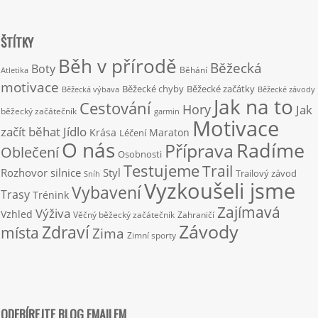
ŠTÍTKY
Běh v přírodě
Běžecká
Boty
Běhání
Atletika
motivace
Běžecké chyby
Běžecké začátky
Běžecká výbava
Běžecké závody
Jak na to
Cestování
Hory
Jak
běžecký začátečník
garmin
Motivace
začít běhat
Jídlo
Krása
Maraton
Léčení
O nás
Radíme
Příprava
Oblečení
Osobnosti
Testujeme
Trail
Rozhovor
silnice
Styl
Trailový závod
Sníh
Vyzkoušeli jsme
Vybavení
Trasy
Trénink
Zajímavá
Výživa
Vzhled
Věčný běžecký začátečník
Zahraničí
Závody
Zdraví
místa
Zima
Zimní sporty
ODEBÍREJTE BLOG EMAILEM