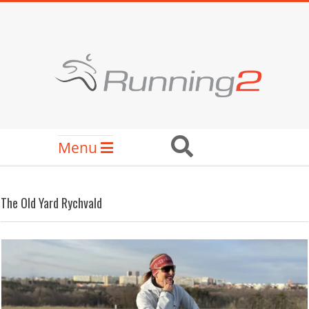
Skip
to
content
RUNNING2
Secondary
Search
Menu
Navigation
Menu
The Old Yard Rychvald