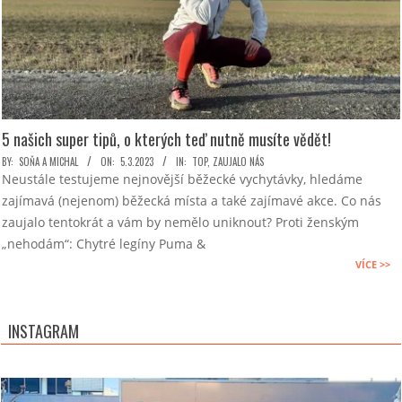
5 našich super tipů, o kterých teď nutně musíte vědět!
2023-
BY:
SOŇA A MICHAL
ON:
5.3.2023
IN:
TOP
,
ZAUJALO NÁS
Neustále testujeme nejnovější běžecké vychytávky, hledáme
03-
zajímavá (nejenom) běžecká místa a také zajímavé akce. Co nás
05
zaujalo tentokrát a vám by nemělo uniknout? Proti ženským
„nehodám“: Chytré legíny Puma &
VÍCE >>
INSTAGRAM