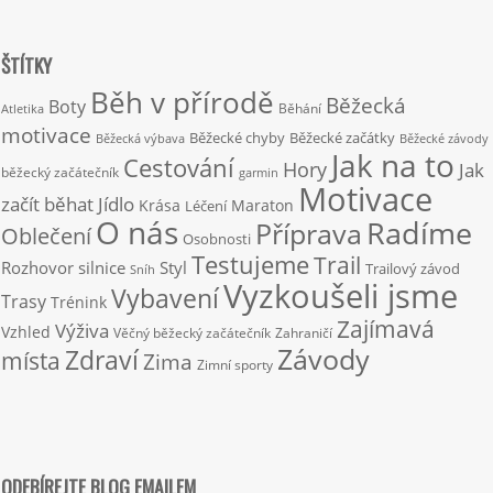
ŠTÍTKY
Běh v přírodě
Běžecká
Boty
Běhání
Atletika
motivace
Běžecké chyby
Běžecké začátky
Běžecká výbava
Běžecké závody
Jak na to
Cestování
Hory
Jak
běžecký začátečník
garmin
Motivace
začít běhat
Jídlo
Krása
Maraton
Léčení
O nás
Radíme
Příprava
Oblečení
Osobnosti
Testujeme
Trail
Rozhovor
silnice
Styl
Trailový závod
Sníh
Vyzkoušeli jsme
Vybavení
Trasy
Trénink
Zajímavá
Výživa
Vzhled
Věčný běžecký začátečník
Zahraničí
Závody
Zdraví
místa
Zima
Zimní sporty
ODEBÍREJTE BLOG EMAILEM