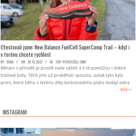
Otestovali jsme: New Balance FuelCell SuperComp Trail – když i
v terénu chcete rychlost
2023-
BY:
SOŇA
ON:
29.10.2023
IN:
TOP
,
VYZKOUŠELI JSME
Běhání v přírodě je prostě naše vášeň a k té pomůžou i dobré
10-
trailové boty. Těch jme už proběhali spoustu, avšak tyto byly
29
první, které běhu v terénu díky karbonovému plátu dodají extra
VÍCE >>
INSTAGRAM