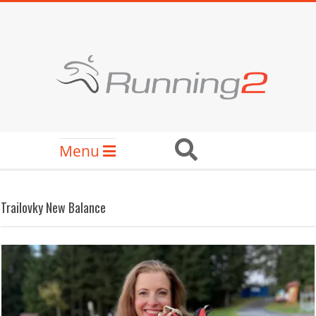
Skip
to
content
RUNNING2
Secondary
Search
Menu
Navigation
Menu
Trailovky New Balance