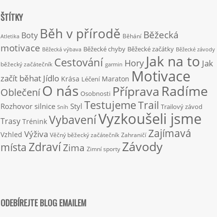
ŠTÍTKY
Běh v přírodě
Běžecká
Boty
Běhání
Atletika
motivace
Běžecké chyby
Běžecké začátky
Běžecká výbava
Běžecké závody
Jak na to
Cestování
Hory
Jak
běžecký začátečník
garmin
Motivace
začít běhat
Jídlo
Krása
Maraton
Léčení
O nás
Radíme
Příprava
Oblečení
Osobnosti
Testujeme
Trail
Rozhovor
silnice
Styl
Trailový závod
Sníh
Vyzkoušeli jsme
Vybavení
Trasy
Trénink
Zajímavá
Výživa
Vzhled
Věčný běžecký začátečník
Zahraničí
Závody
Zdraví
místa
Zima
Zimní sporty
ODEBÍREJTE BLOG EMAILEM