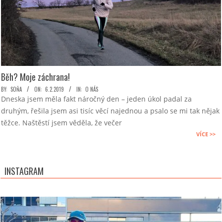
Běh? Moje záchrana!
2019-
BY:
SOŇA
ON:
6.2.2019
IN:
O NÁS
Dneska jsem měla fakt náročný den – jeden úkol padal za
02-
druhým, řešila jsem asi tisíc věcí najednou a psalo se mi tak nějak
06
těžce. Naštěstí jsem věděla, že večer
VÍCE >>
INSTAGRAM