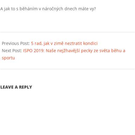
A jak to s běháním v náročných dnech máte vy?
2019-
02-
Previous Post:
5 rad, jak v zimě neztratit kondici
06
Next Post:
ISPO 2019: Naše nejžhavější pecky ze světa běhu a
sportu
LEAVE A REPLY