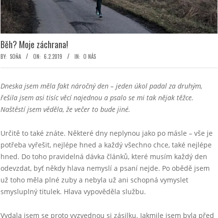
Běh? Moje záchrana!
BY:
SOŇA
ON:
6.2.2019
IN:
O NÁS
Dneska jsem měla fakt náročný den – jeden úkol padal za druhým,
řešila jsem asi tisíc věcí najednou a psalo se mi tak nějak těžce.
Naštěstí jsem věděla, že večer to bude jiné.
Určitě to také znáte. Některé dny neplynou jako po másle – vše je
potřeba vyřešit, nejlépe hned a každý všechno chce, také nejlépe
hned. Do toho pravidelná dávka článků, které musím každý den
odevzdat, byť někdy hlava nemyslí a psaní nejde. Po obědě jsem
už toho měla plné zuby a nebyla už ani schopná vymyslet
smysluplný titulek. Hlava vypověděla službu.
Vydala jsem se proto vyzvednou si zásilku. Jakmile jsem byla před