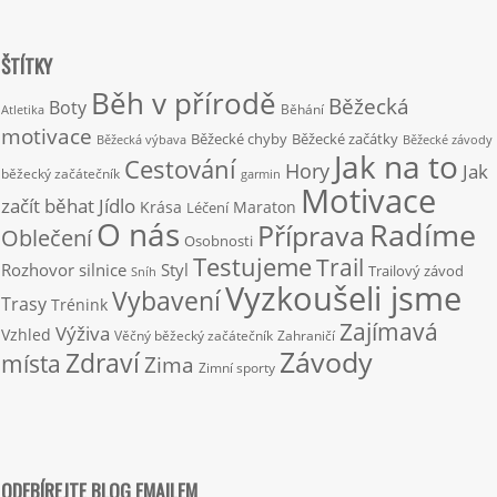
ŠTÍTKY
Běh v přírodě
Běžecká
Boty
Běhání
Atletika
motivace
Běžecké chyby
Běžecké začátky
Běžecká výbava
Běžecké závody
Jak na to
Cestování
Hory
Jak
běžecký začátečník
garmin
Motivace
začít běhat
Jídlo
Krása
Maraton
Léčení
O nás
Radíme
Příprava
Oblečení
Osobnosti
Testujeme
Trail
Rozhovor
silnice
Styl
Trailový závod
Sníh
Vyzkoušeli jsme
Vybavení
Trasy
Trénink
Zajímavá
Výživa
Vzhled
Věčný běžecký začátečník
Zahraničí
Závody
Zdraví
místa
Zima
Zimní sporty
ODEBÍREJTE BLOG EMAILEM