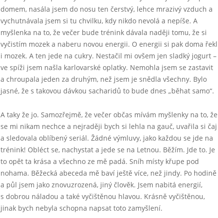
domem, nasála jsem do nosu ten čerstvý, lehce mrazivý vzduch a
vychutnávala jsem si tu chvilku, kdy nikdo nevolá a nepíše. A
myšlenka na to, že večer bude trénink dávala naději tomu, že si
vyčistím mozek a naberu novou energii. O energii si pak doma řekl
i mozek. A ten jede na cukry. Nestačil mi ovšem jen sladký jogurt –
ve spíži jsem našla karlovarské oplatky. Nemohla jsem se zastavit
a chroupala jeden za druhým, než jsem je snědla všechny. Bylo
jasné, že s takovou dávkou sacharidů to bude dnes „běhat samo“.
A taky že jo. Samozřejmě, že večer občas mívám myšlenky na to, že
se mi nikam nechce a nejraději bych si lehla na gauč, uvařila si čaj
a sledovala oblíbený seriál. Žádné výmluvy, jako každou se jde na
trénink! Obléct se, nachystat a jede se na Letnou. Běžím. Jde to. Je
to opět ta krása a všechno ze mě padá. Sníh místy křupe pod
nohama. Běžecká abeceda mě baví ještě více, než jindy. Po hodině
a půl jsem jako znovuzrozená, jiný člověk. Jsem nabitá energií,
s dobrou náladou a také vyčištěnou hlavou. Krásně vyčištěnou,
jinak bych nebyla schopna napsat toto zamyšlení.