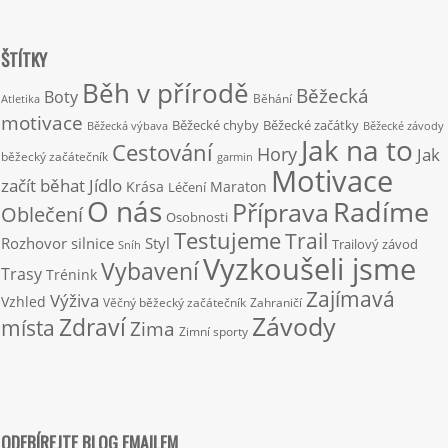
ŠTÍTKY
Běh v přírodě
Běžecká
Boty
Běhání
Atletika
motivace
Běžecké chyby
Běžecké začátky
Běžecká výbava
Běžecké závody
Jak na to
Cestování
Hory
Jak
běžecký začátečník
garmin
Motivace
začít běhat
Jídlo
Krása
Maraton
Léčení
O nás
Radíme
Příprava
Oblečení
Osobnosti
Testujeme
Trail
Rozhovor
silnice
Styl
Trailový závod
Sníh
Vyzkoušeli jsme
Vybavení
Trasy
Trénink
Zajímavá
Výživa
Vzhled
Věčný běžecký začátečník
Zahraničí
Závody
Zdraví
místa
Zima
Zimní sporty
ODEBÍREJTE BLOG EMAILEM