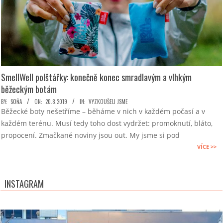
SmellWell polštářky: konečně konec smradlavým a vlhkým
běžeckým botám
2019-
BY:
SOŇA
ON:
20.8.2019
IN:
VYZKOUŠELI JSME
Běžecké boty nešetříme – běháme v nich v každém počasí a v
08-
každém terénu. Musí tedy toho dost vydržet: promoknutí, bláto,
20
propocení. Zmačkané noviny jsou out. My jsme si pod
VÍCE >>
INSTAGRAM