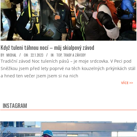
Když tuleni táhnou nocí – můj skialpový závod
2023-
BY:
MICHAL
ON:
22.1.2023
IN:
TOP
,
TRASY A ZÁVODY
Tradiční závod Noc tuleních pásů – je moje srdcovka. V Peci pod
01-
Sněžkou jsem před lety poprvé na těch kouzelných prkýnkách stál
22
a hned ten večer jsem jsem si na nich
VÍCE >>
INSTAGRAM