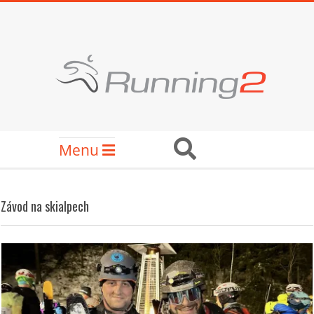
Skip
to
content
RUNNING2
Secondary
Search
Menu
Navigation
Menu
Závod na skialpech