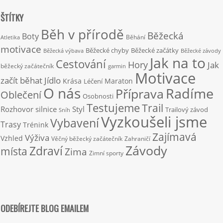
ŠTÍTKY
Běh v přírodě
Běžecká
Boty
Běhání
Atletika
motivace
Běžecké chyby
Běžecké začátky
Běžecká výbava
Běžecké závody
Jak na to
Cestování
Hory
Jak
běžecký začátečník
garmin
Motivace
začít běhat
Jídlo
Krása
Maraton
Léčení
O nás
Radíme
Příprava
Oblečení
Osobnosti
Testujeme
Trail
Rozhovor
silnice
Styl
Trailový závod
Sníh
Vyzkoušeli jsme
Vybavení
Trasy
Trénink
Zajímavá
Výživa
Vzhled
Věčný běžecký začátečník
Zahraničí
Závody
Zdraví
místa
Zima
Zimní sporty
ODEBÍREJTE BLOG EMAILEM