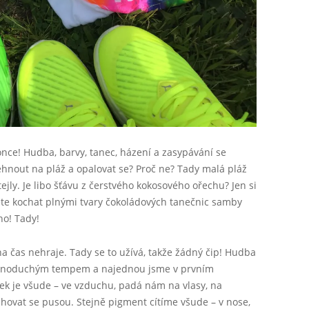
nce! Hudba, barvy, tanec, házení a zasypávání se
 lehnout na pláž a opalovat se? Proč ne? Tady malá pláž
ejly. Je libo šťávu z čerstvého kokosového ořechu? Jen si
cete kochat plnými tvary čokoládových tanečnic samby
no! Tady!
na čas nehraje. Tady se to užívá, takže žádný čip! Hudba
 jednoduchým tempem a najednou jsme v prvním
ek je všude – ve vzduchu, padá nám na vlasy, na
hovat se pusou. Stejně pigment cítíme všude – v nose,