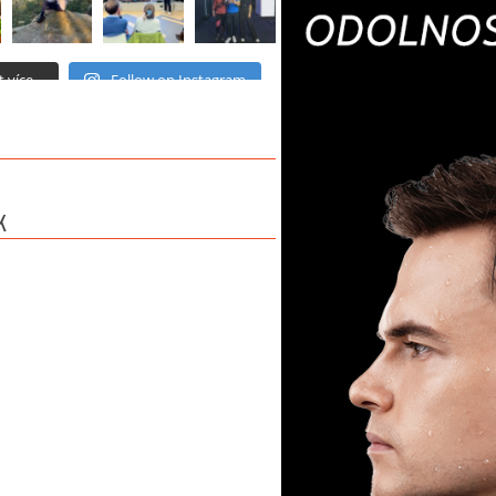
 více...
Follow on Instagram
K