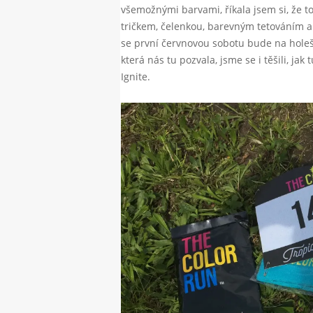
všemožnými barvami, říkala jsem si, že to
tričkem, čelenkou, barevným tetováním a
se první červnovou sobotu bude na holeš
která nás tu pozvala, jsme se i těšili, ja
Ignite.