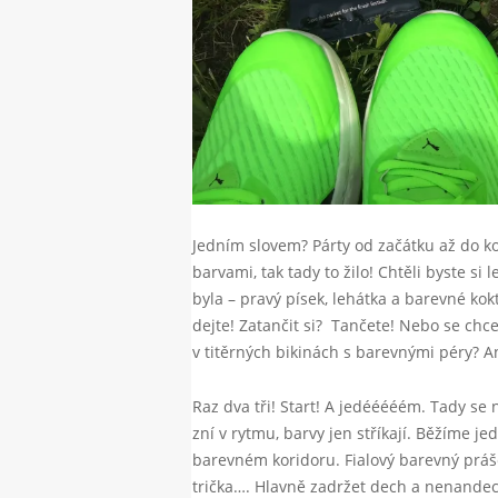
Jedním slovem? Párty od začátku až do ko
barvami, tak tady to žilo! Chtěli byste si
byla – pravý písek, lehátka a barevné kokt
dejte! Zatančit si? Tančete! Nebo se ch
v titěrných bikinách s barevnými péry? A
Raz dva tři! Start! A jedééééém. Tady se 
zní v rytmu, barvy jen stříkají. Běžíme
barevném koridoru. Fialový barevný práš
trička…. Hlavně zadržet dech a nenandec