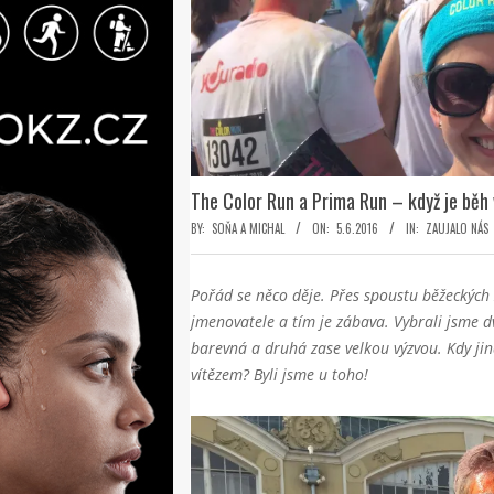
The Color Run a Prima Run – když je běh 
BY:
SOŇA A MICHAL
ON:
5.6.2016
IN:
ZAUJALO NÁS
Pořád se něco děje. Přes spoustu běžeckých 
jmenovatele a tím je zábava. Vybrali jsme dv
barevná a druhá zase velkou výzvou. Kdy jin
vítězem? Byli jsme u toho!