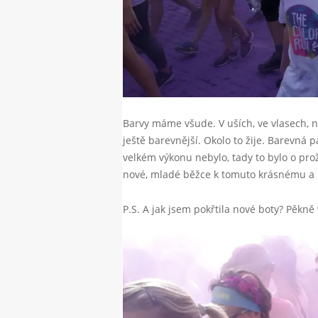
Barvy máme všude. V uších, ve vlasech, na 
ještě barevnější. Okolo to žije. Barevná 
velkém výkonu nebylo, tady to bylo o proži
nové, mladé běžce k tomuto krásnému a 
P.S. A jak jsem pokřtila nové boty? Pěkně