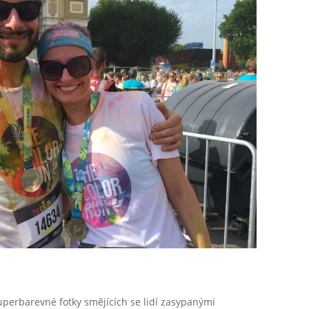
superbarevné fotky smějících se lidí zasypanými