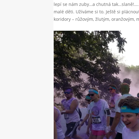
lepí se nám zuby…a chutná tak…slaně!…
malé děti. Užíváme si to. Ještě si plácn
koridory – růžovým, žlutým, oranžovým, m