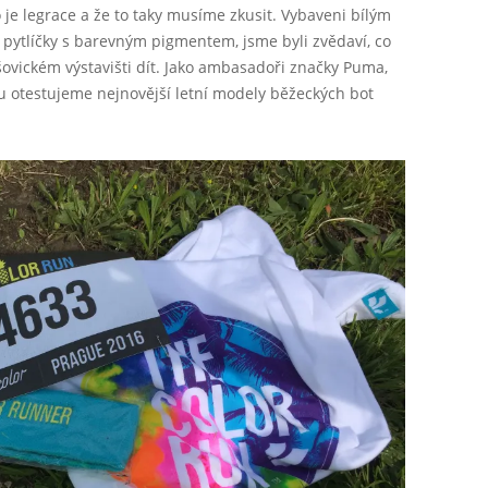
 je legrace a že to taky musíme zkusit. Vybaveni bílým
 pytlíčky s barevným pigmentem, jsme byli zvědaví, co
ovickém výstavišti dít. Jako ambasadoři značky Puma,
k tu otestujeme nejnovější letní modely běžeckých bot