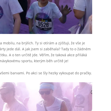
mobilu, na brýlích. Ty si otírám a zjišťuji, že vše je
párty jede dál. A jak jsem si zaběhala? Tady to o žádném
tku. A o ten určitě jde. Věřím, že taková akce přiláká
návykovému sportu, kterým běh určitě je!
 všemi barvami. Po akci se šly hezky vykoupat do pračky.