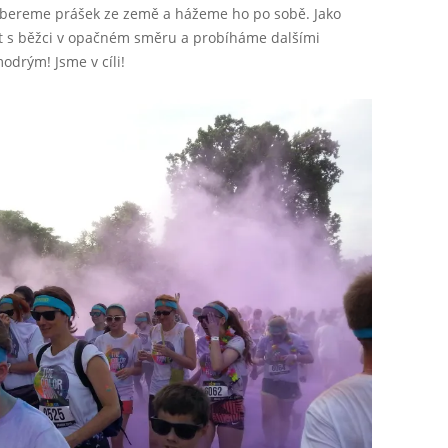
.bereme prášek ze země a hážeme ho po sobě. Jako
out s běžci v opačném směru a probíháme dalšími
odrým! Jsme v cíli!