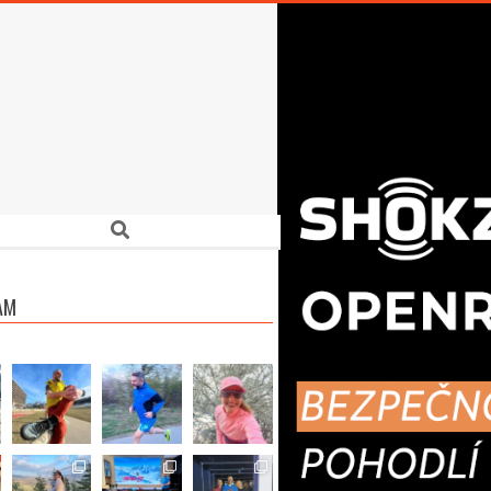
Search
AM