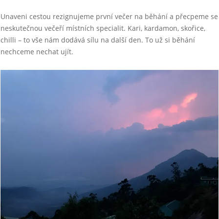
Unaveni cestou rezignujeme první večer na běhání a přecpeme se
neskutečnou večeří místních specialit. Kari, kardamon, skořice,
chilli – to vše nám dodává sílu na další den. To už si běhání
nechceme nechat ujít.