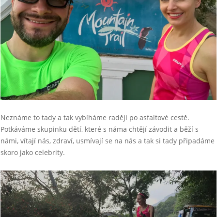
Neznáme to tady a tak vybíháme raději po asfaltové cestě.
Potkáváme skupinku dětí, které s náma chtějí závodit a běží s
námi, vítají nás, zdraví, usmívají se na nás a tak si tady připadáme
skoro jako celebrity.