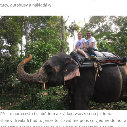
tucy, autobusy a náklaďáky.
Přesto nám cesta i s obědem a krátkou vsuvkou na jízdu na
slonovi trvala 6 hodin. Jenže to, co vidíme poté, co vjedme do hor a