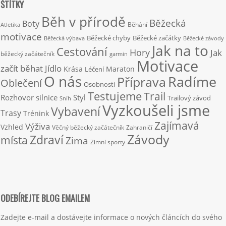
ŠTÍTKY
Běh v přírodě
Běžecká
Boty
Běhání
Atletika
motivace
Běžecké chyby
Běžecké začátky
Běžecká výbava
Běžecké závody
Jak na to
Cestování
Hory
Jak
běžecký začátečník
garmin
Motivace
začít běhat
Jídlo
Krása
Maraton
Léčení
O nás
Radíme
Příprava
Oblečení
Osobnosti
Testujeme
Trail
Rozhovor
silnice
Styl
Trailový závod
Sníh
Vyzkoušeli jsme
Vybavení
Trasy
Trénink
Zajímavá
Výživa
Vzhled
Věčný běžecký začátečník
Zahraničí
Závody
Zdraví
místa
Zima
Zimní sporty
ODEBÍREJTE BLOG EMAILEM
Zadejte e-mail a dostávejte informace o nových článcích do svého