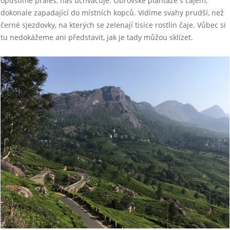
opustíme prales, nás uchvacuje. Obrovské plantáže s čajem,
dokonale zapadající do místních kopců. Vidíme svahy prudší, než
černé sjezdovky, na kterých se zelenají tisíce rostlin čaje. Vůbec si
tu nedokážeme ani představit, jak je tady můžou sklízet.