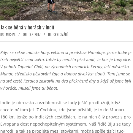
Jak se běhá v horách v Indii
BY:
MICHAL
ON:
9.4.2017
IN:
CESTOVÁNÍ
Když se řekne indické hory, většina si představí Himálaje. Jenže Indie je
třetí největší zemí světa, takže by nemělo překvapit, že hor je tady více.
V pohoří Západní Ghát, na východních hranicích Keraly, leží městečko
Munar, středisko pěstování čaje a domov divokých slonů. Tam jsme se
na své cestě Keralou zastavili na dva překrásné dny a když už jsme byli
v horách, museli jsme tu běhat.
Indie je obrovská a vzdálenosti se tady ještě prodlužují, když
chcete někam jet. Z Cochinu, kde jsme přistáli, je to do Munaru
180 km, jenže po indických cestičkách. Je na nich čilý provoz s pro
Evropana dost nepochopitelným systémem. Náš řidič Biju se tady
narodil a tak se proplétá mezi stovkami, možná spíše tisíci tuc-