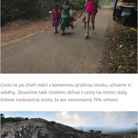
Cesta se po chvíli mění v kamenitou prašnou stezku, užíváme si
seběhy. Zkoušíme také chvílemi sbíhat z cesty na místní skály.
Vidíme neskutečná místa, že ani nevnímáme 70% vlhkost.