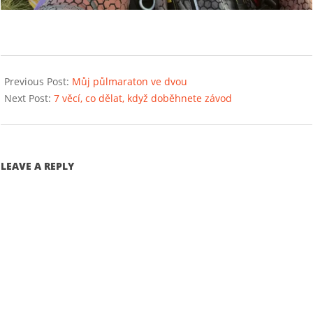
2017-
04-
Previous Post:
Můj půlmaraton ve dvou
09
Next Post:
7 věcí, co dělat, když doběhnete závod
LEAVE A REPLY