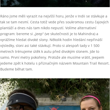
Ráno jsme měli vyrazit na nejvšší horu, jenže v Indii se stávkuje a
tak se tam nesmí. Cesta totiž vede přes soukromou cestu čajových
plantáží a dnes nás tam nikdo nepustí. Volíme alternativní
program: bereme si „Jeep“ (ve skutečnosti je to Mahindra) a
vyrážíme hledat divoké slony. Několik hodin hledání nepřináší
výsledky, sloni asi také stávkují. Proto si alespoň tady v 1 500
metrech trénujeme útěk k autu před divokým slonem. Jde to
samo. První metry pokořeny. Protože ale musíme vrátit, jeepem
jedeme zpět k hotelu s příznačným názvem Mountain Trail Resort.
Budeme běhat tam.