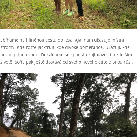
Sbíháme na hliněnou cestu do lesa. Ajai nám ukazuje místní
stromy. Kde roste jackfruit, kde divoké pomeranče. Ukazují, kde
berou pitnou vodu. Dozvídáme se spoustu zajímavostí o zdejším
životě. Soňa pak ještě dostává od svého nového ctitele bílou růži.