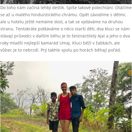
Do toho nám začíná lehký deštík. Spíše takové polechtání. Otáčíme
se až u malého hinduistického chrámu. Opět závodíme s dětmi,
ale u hotelu ještě nemáme dost, a tak se vydáváme na druhou
stranu. Tentokráte potkáváme o něco starší děti, dva kluci se nám
stávají průvodci v dalším běhu je to šestnáctiletý Ajai a jeho o dva
roky mladší nejlepší kamarád Umaj. Kluci běží v žabkách, ale
vůbec je to nebrzdí. Prý takhle spolu po horách běhají pořád.