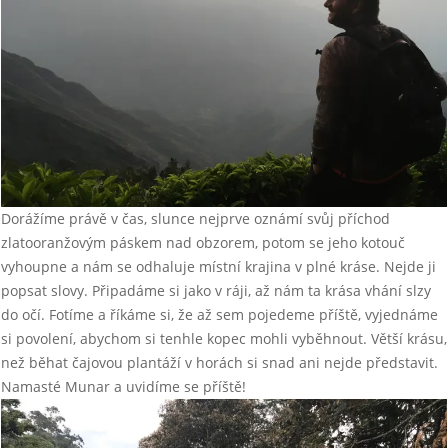
Dorážíme právě v čas, slunce nejprve oznámí svůj příchod
zlatooranžovým páskem nad obzorem, potom se jeho kotouč
vyhoupne a nám se odhaluje místní krajina v plné kráse. Nejde ji
popsat slovy. Připadáme si jako v ráji, až nám ta krása vhání slzy
do očí. Fotíme a říkáme si, že až sem pojedeme příště, vyjednáme
si povolení, abychom si tenhle kopec mohli vyběhnout. Větší krásu,
než běhat čajovou plantáží v horách si snad ani nejde představit.
Namasté Munar a uvidíme se příště!