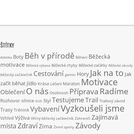
ŠTÍTKY
Běh v přírodě
Běžecká
Boty
Běhání
Atletika
motivace
Běžecké chyby
Běžecké začátky
Běžecká výbava
Běžecké závody
Jak na to
Cestování
Hory
Jak
běžecký začátečník
garmin
Motivace
začít běhat
Jídlo
Krása
Maraton
Léčení
O nás
Radíme
Příprava
Oblečení
Osobnosti
Testujeme
Trail
Rozhovor
silnice
Styl
Trailový závod
Sníh
Vyzkoušeli jsme
Vybavení
Trasy
Trénink
Zajímavá
Výživa
Vzhled
Věčný běžecký začátečník
Zahraničí
Závody
Zdraví
místa
Zima
Zimní sporty