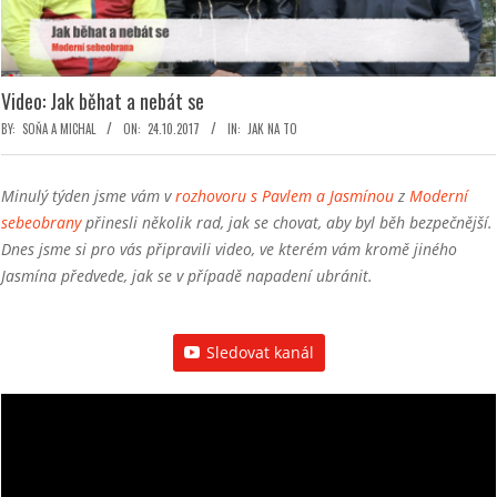
Video: Jak běhat a nebát se
BY:
SOŇA A MICHAL
ON:
24.10.2017
IN:
JAK NA TO
Minulý týden jsme vám v
rozhovoru s Pavlem a Jasmínou
z
Moderní
sebeobrany
přinesli několik rad, jak se chovat, aby byl běh bezpečnější.
Dnes jsme si pro vás připravili video, ve kterém vám kromě jiného
Jasmína předvede, jak se v případě napadení ubránit.
Sledovat kanál