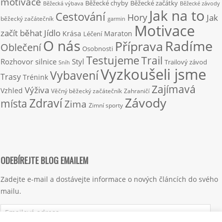
motivace
Běžecké chyby
Běžecké začátky
Běžecká výbava
Běžecké závody
Jak na to
Cestování
Hory
Jak
běžecký začátečník
garmin
Motivace
začít běhat
Jídlo
Krása
Maraton
Léčení
O nás
Radíme
Příprava
Oblečení
Osobnosti
Testujeme
Trail
Rozhovor
silnice
Styl
Trailový závod
Sníh
Vyzkoušeli jsme
Vybavení
Trasy
Trénink
Zajímavá
Výživa
Vzhled
Věčný běžecký začátečník
Zahraničí
Závody
Zdraví
místa
Zima
Zimní sporty
ODEBÍREJTE BLOG EMAILEM
Zadejte e-mail a dostávejte informace o nových článcích do svého
mailu.
Emailová
adresa