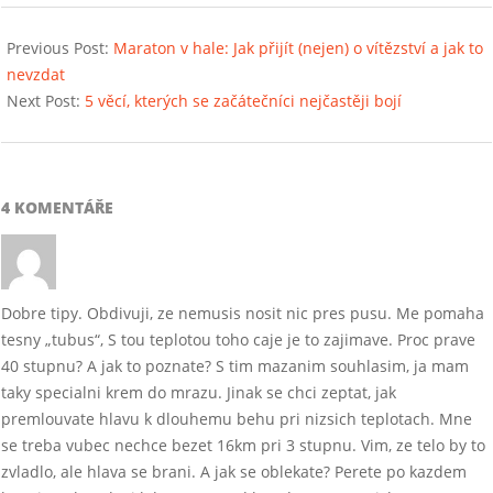
2019-
01-
Previous Post:
Maraton v hale: Jak přijít (nejen) o vítězství a jak to
23
nevzdat
Next Post:
5 věcí, kterých se začátečníci nejčastěji bojí
4 KOMENTÁŘE
Dobre tipy. Obdivuji, ze nemusis nosit nic pres pusu. Me pomaha
tesny „tubus“, S tou teplotou toho caje je to zajimave. Proc prave
40 stupnu? A jak to poznate? S tim mazanim souhlasim, ja mam
taky specialni krem do mrazu. Jinak se chci zeptat, jak
premlouvate hlavu k dlouhemu behu pri nizsich teplotach. Mne
se treba vubec nechce bezet 16km pri 3 stupnu. Vim, ze telo by to
zvladlo, ale hlava se brani. A jak se oblekate? Perete po kazdem