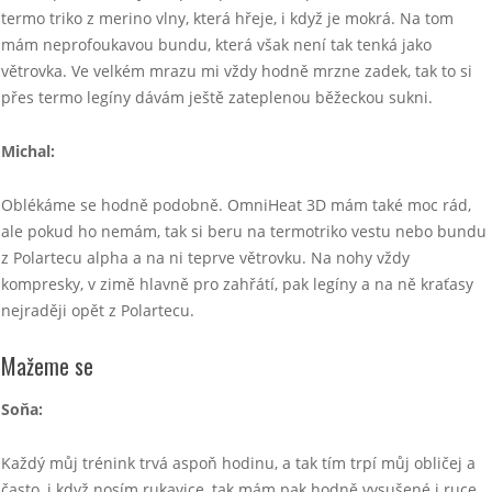
termo triko z merino vlny, která hřeje, i když je mokrá. Na tom
mám neprofoukavou bundu, která však není tak tenká jako
větrovka. Ve velkém mrazu mi vždy hodně mrzne zadek, tak to si
přes termo legíny dávám ještě zateplenou běžeckou sukni.
Michal:
Oblékáme se hodně podobně. OmniHeat 3D mám také moc rád,
ale pokud ho nemám, tak si beru na termotriko vestu nebo bundu
z Polartecu alpha a na ni teprve větrovku. Na nohy vždy
kompresky, v zimě hlavně pro zahřátí, pak legíny a na ně kraťasy
nejraději opět z Polartecu.
Mažeme se
Soňa:
Každý můj trénink trvá aspoň hodinu, a tak tím trpí můj obličej a
často, i když nosím rukavice, tak mám pak hodně vysušené i ruce.