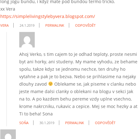
long jogu bundu, i kdyz mate pod bundou termo tricko.
xx Vera
https://simplelivingstylebyvera.blogspot.com/
VERA
24.1.2019
PERMALINK
ODPOVĚDĚT
Ahoj Verko, s tim cajem to je odhad teploty, proste nesmi
byt ani horky, ani studeny. My mame vyhodu, ze behame
spolu, takze kdyz se jednomu nechce, ten druhy ho
vytahne a pak je to bezva. Nebo se prihlasime na nejaky
dlouhy zavod
Oblekame se, jak piseme v clanku nebo
jeste mame dalsi clanky o oblekani na blogu v sekci Jak
na to. A po kazdem behu pereme vzdy uplne vsechno,
krome nakrcniku, rukavic a cepice. Mej se moc hezky a at
Ti to beha! Sona
SOŇA
30.1.2019
PERMALINK
ODPOVĚDĚT