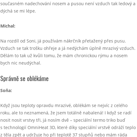
současném nadechování nosem a pusou není vzduch tak ledový a
dýchá se mi lépe.
Michal:
Na rozdíl od Soni, já používám nákrčník přetažený přes pusu.
Vzduch se tak trošku ohřeje a já nedýchám úplně mrazivý vzduch.
Dělám to tak už kvůli tomu, že mám chronickou rýmu a nosem
bych nic neudýchal.
Správně se oblékáme
Soňa:
Když jsou teploty opravdu mrazivé, oblékám se nejvíc z celého
roku, ale to neznamená, že jsem totálně nabalená! I když se radí
nosit nosit vrstvy tři, já nosím dvě – speciální termo triko buď
s technologií OmniHeat 3D, které díky speciální vrstvě odráží teplo
z těla zpět a udržuje ho při teplotě 37 stupňů nebo mám ráda