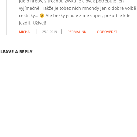
jde o hřeby, s trochou zvyku je člověk potřebuje jen
vyjímečně. Takže je tobez nich mnohdy jen o dobré volbě
cestičky…
Ale běžky jsou v zimě super, pokud je kde
jezdit. Užívej!
MICHAL
25.1.2019
PERMALINK
ODPOVĚDĚT
LEAVE A REPLY