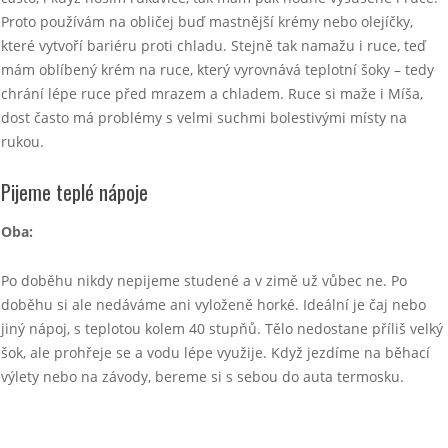
Proto používám na obličej buď mastnější krémy nebo olejíčky,
které vytvoří bariéru proti chladu. Stejně tak namažu i ruce, teď
mám oblíbený krém na ruce, který vyrovnává teplotní šoky – tedy
chrání lépe ruce před mrazem a chladem. Ruce si maže i Míša,
dost často má problémy s velmi suchmi bolestivými místy na
rukou.
Pijeme teplé nápoje
Oba:
Po doběhu nikdy nepijeme studené a v zimě už vůbec ne. Po
doběhu si ale nedáváme ani vyloženě horké. Ideální je čaj nebo
jiný nápoj, s teplotou kolem 40 stupňů. Tělo nedostane příliš velký
šok, ale prohřeje se a vodu lépe využije. Když jezdíme na běhací
výlety nebo na závody, bereme si s sebou do auta termosku.