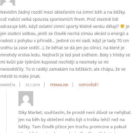
Nevidím žádný rozdíl mezi oblečením na zimní běh a na běžky,
což nabízí velká spousta sportovních firem. Proč vlastně lidi
odrazuje běh, když ostatní zimní sporty klidně venku dělají?
Je
jen osobní volbou, jestli se člověk nechá zimou okrást o energii a
radost z pohybu v přírodě… Jediné co mi vadí, když je tady 70 cm
sněhu (a zase sněží…), že běhat se dá jen po silnici, na které je
mnohdy vrstva ledu. Nejhorší je led pod sněhem. Boty s hřeby se
mi kvůli pár týdnům kupovat nechtějí a nesmeky se mi
neosvědčily. To si raději zamakám na běžkách, ale chápu, že ve
městě to máte jinak.
MARKÉTA
25.1.2019
PERMALINK
ODPOVĚDĚT
Díky Market, souhlasím, že prostě není důvot se nehýbat.
Jen na běh by oblečení mělo být o trošku lehčí než na
běžky. Tam člověk pčece jen trochu promrzne a pokud