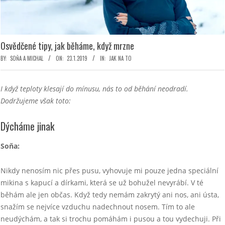
Osvědčené tipy, jak běháme, když mrzne
BY:
SOŇA A MICHAL
ON:
23.1.2019
IN:
JAK NA TO
I když teploty klesají do mínusu, nás to od běhání neodradí.
Dodržujeme však toto:
Dýcháme jinak
Soňa:
Nikdy nenosím nic přes pusu, vyhovuje mi pouze jedna speciální
mikina s kapucí a dírkami, která se už bohužel nevyrábí. V té
běhám ale jen občas. Když tedy nemám zakrytý ani nos, ani ústa,
snažím se nejvíce vzduchu nadechnout nosem. Tím to ale
neudýchám, a tak si trochu pomáhám i pusou a tou vydechuji. Při