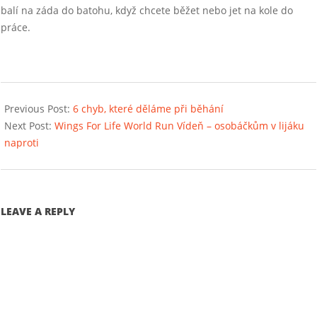
balí na záda do batohu, když chcete běžet nebo jet na kole do
práce.
2019-
05-
Previous Post:
6 chyb, které děláme při běhání
01
Next Post:
Wings For Life World Run Vídeň – osobáčkům v lijáku
naproti
LEAVE A REPLY