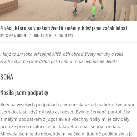
4 věci, které se v našem životě změnily, když jsme začali běhat
BY:
SOŇA A MICHAL
ON:
1.5.2019
IN:
O NÁS
I když to zní jako otřepané klišé, běh obrací životy naruby a také
životní styl. Co jsme dělali před ním a co už nebudeme dělat?
SOŇA
Nosila jsem podpatky
Boty na vysokých podpatcích jsem nosila už od malička. Své první
jsem dostala, když mi bylo asi deset. Byly to červené pantoflíčky
s malým podpatkem z Jugoslávie a všechny holky mi je záviděly,
protože před revolucí se nic takového u nás sehnat nedalo.
Milovala jsem je do doby, kdy mi ve školní jídelně podklouzly a já