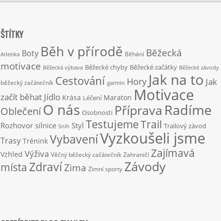
ŠTÍTKY
Běh v přírodě
Běžecká
Boty
Běhání
Atletika
motivace
Běžecké chyby
Běžecké začátky
Běžecká výbava
Běžecké závody
Jak na to
Cestování
Hory
Jak
běžecký začátečník
garmin
Motivace
začít běhat
Jídlo
Krása
Maraton
Léčení
O nás
Radíme
Příprava
Oblečení
Osobnosti
Testujeme
Trail
Rozhovor
silnice
Styl
Trailový závod
Sníh
Vyzkoušeli jsme
Vybavení
Trasy
Trénink
Zajímavá
Výživa
Vzhled
Věčný běžecký začátečník
Zahraničí
Závody
Zdraví
místa
Zima
Zimní sporty