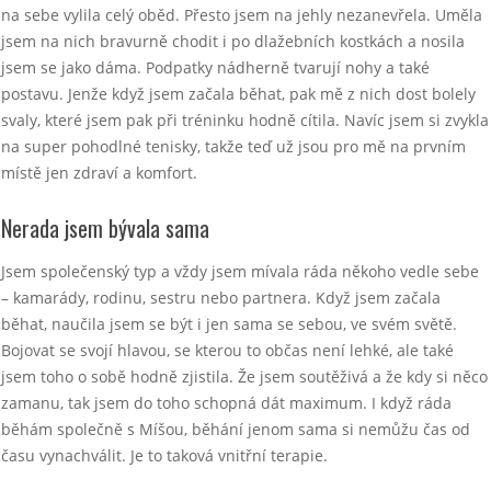
na sebe vylila celý oběd. Přesto jsem na jehly nezanevřela. Uměla
jsem na nich bravurně chodit i po dlažebních kostkách a nosila
jsem se jako dáma. Podpatky nádherně tvarují nohy a také
postavu. Jenže když jsem začala běhat, pak mě z nich dost bolely
svaly, které jsem pak při tréninku hodně cítila. Navíc jsem si zvykla
na super pohodlné tenisky, takže teď už jsou pro mě na prvním
místě jen zdraví a komfort.
Nerada jsem bývala sama
Jsem společenský typ a vždy jsem mívala ráda někoho vedle sebe
– kamarády, rodinu, sestru nebo partnera. Když jsem začala
běhat, naučila jsem se být i jen sama se sebou, ve svém světě.
Bojovat se svojí hlavou, se kterou to občas není lehké, ale také
jsem toho o sobě hodně zjistila. Že jsem soutěživá a že kdy si něco
zamanu, tak jsem do toho schopná dát maximum. I když ráda
běhám společně s Míšou, běhání jenom sama si nemůžu čas od
času vynachválit. Je to taková vnitřní terapie.