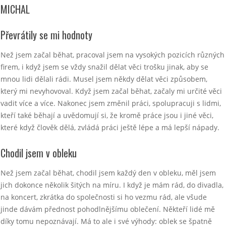
MICHAL
Převrátily se mi hodnoty
Než jsem začal běhat, pracoval jsem na vysokých pozicích různých
firem, i když jsem se vždy snažil dělat věci trošku jinak, aby se
mnou lidi dělali rádi. Musel jsem někdy dělat věci způsobem,
který mi nevyhovoval. Když jsem začal běhat, začaly mi určité věci
vadit více a více. Nakonec jsem změnil práci, spolupracuji s lidmi,
kteří také běhají a uvědomují si, že kromě práce jsou i jiné věci,
které když člověk dělá, zvládá práci ještě lépe a má lepší nápady.
Chodil jsem v obleku
Než jsem začal běhat, chodil jsem každý den v obleku, měl jsem
jich dokonce několik šitých na míru. I když je mám rád, do divadla,
na koncert, zkrátka do společnosti si ho vezmu rád, ale všude
jinde dávám přednost pohodlnějšímu oblečení. Někteří lidé mě
díky tomu nepoznávají. Má to ale i své výhody: oblek se špatně