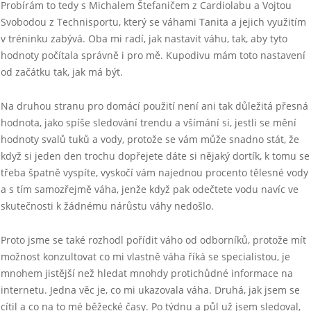
Probírám to tedy s Michalem Štefaničem z Cardiolabu a Vojtou
Svobodou z Technisportu, který se váhami Tanita a jejich využitím
v tréninku zabývá. Oba mi radí, jak nastavit váhu, tak, aby tyto
hodnoty počítala správně i pro mě. Kupodivu mám toto nastavení
od začátku tak, jak má být.
Na druhou stranu pro domácí použití není ani tak důležitá přesná
hodnota, jako spíše sledování trendu a všímání si, jestli se mění
hodnoty svalů tuků a vody, protože se vám může snadno stát, že
když si jeden den trochu dopřejete dáte si nějaký dortík, k tomu se
třeba špatně vyspíte, vyskočí vám najednou procento tělesné vody
a s tím samozřejmě váha, jenže když pak odečtete vodu navíc ve
skutečnosti k žádnému nárůstu váhy nedošlo.
Proto jsme se také rozhodl pořídit váho od odborníků, protože mít
možnost konzultovat co mi vlastně váha říká se specialistou, je
mnohem jistější než hledat mnohdy protichůdné informace na
internetu. Jedna věc je, co mi ukazovala váha. Druhá, jak jsem se
cítil a co na to mé běžecké časy. Po týdnu a půl už jsem sledoval,