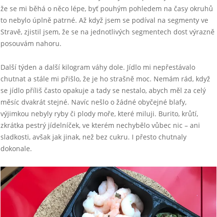
že se mi běhá o něco lépe, byť pouhým pohledem na časy okruhů
to nebylo úplně patrné. Až když jsem se podíval na segmenty ve
Stravě, zjistil jsem, že se na jednotlivých segmentech dost výrazně
posouvám nahoru.
Další týden a další kilogram váhy dole. Jídlo mi nepřestávalo
chutnat a stále mi přišlo, že je ho strašně moc. Nemám rád, když
se jídlo příliš často opakuje a tady se nestalo, abych měl za celý
měsíc dvakrát stejné. Navíc nešlo o žádné obyčejné blafy,
výjimkou nebyly ryby či plody moře, které miluji. Burito, krůtí,
zkrátka pestrý jídelníček, ve kterém nechybělo vůbec nic – ani
sladkosti, avšak jak jinak, než bez cukru. I přesto chutnaly
dokonale.