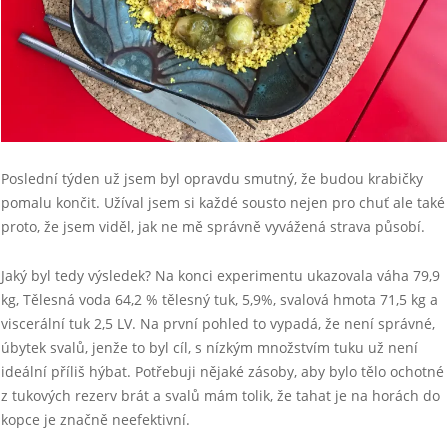
Poslední týden už jsem byl opravdu smutný, že budou krabičky
pomalu končit. Užíval jsem si každé sousto nejen pro chuť ale také
proto, že jsem viděl, jak ne mě správně vyvážená strava působí.
Jaký byl tedy výsledek? Na konci experimentu ukazovala váha 79,9
kg, Tělesná voda 64,2 % tělesný tuk, 5,9%, svalová hmota 71,5 kg a
viscerální tuk 2,5 LV. Na první pohled to vypadá, že není správné,
úbytek svalů, jenže to byl cíl, s nízkým množstvím tuku už není
ideální příliš hýbat. Potřebuji nějaké zásoby, aby bylo tělo ochotné
z tukových rezerv brát a svalů mám tolik, že tahat je na horách do
kopce je značně neefektivní.