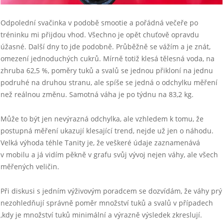
Odpolední svačinka v podobě smootie a pořádná večeře po
tréninku mi přijdou vhod. Všechno je opět chuťově opravdu
úžasné. Další dny to jde podobně. Průběžně se vážím a je znát,
omezení jednoduchých cukrů. Mírně totiž klesá tělesná voda, na
zhruba 62,5 %, poměry tuků a svalů se jednou přikloní na jednu
podruhé na druhou stranu, ale spíše se jedná o odchylku měření
než reálnou změnu. Samotná váha je po týdnu na 83,2 kg.
Může to být jen nevýrazná odchylka, ale vzhledem k tomu, že
postupná měření ukazují klesající trend, nejde už jen o náhodu.
Velká výhoda téhle Tanity je, že veškeré údaje zaznamenává
v mobilu a já vidím pěkně v grafu svůj vývoj nejen váhy, ale všech
měřených veličin.
Při diskusi s jedním výživovým poradcem se dozvídám, že váhy prý
nezohledňují správně poměr množství tuků a svalů v případech
,kdy je množství tuků minimální a výrazně výsledek zkreslují.