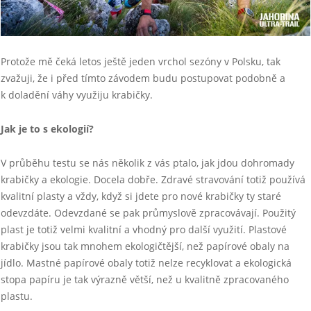
Protože mě čeká letos ještě jeden vrchol sezóny v Polsku, tak
zvažuji, že i před tímto závodem budu postupovat podobně a
k doladění váhy využiju krabičky.
Jak je to s ekologií?
V průběhu testu se nás několik z vás ptalo, jak jdou dohromady
krabičky a ekologie. Docela dobře. Zdravé stravování totiž používá
kvalitní plasty a vždy, když si jdete pro nové krabičky ty staré
odevzdáte. Odevzdané se pak průmyslově zpracovávají. Použitý
plast je totiž velmi kvalitní a vhodný pro další využití. Plastové
krabičky jsou tak mnohem ekologičtější, než papírové obaly na
jídlo. Mastné papírové obaly totiž nelze recyklovat a ekologická
stopa papíru je tak výrazně větší, než u kvalitně zpracovaného
plastu.