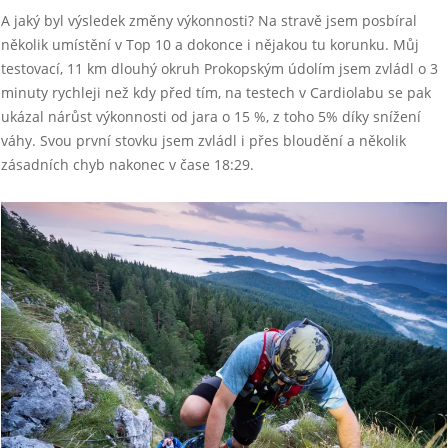
A jaký byl výsledek změny výkonnosti? Na stravě jsem posbíral
několik umístění v Top 10 a dokonce i nějakou tu korunku. Můj
testovací, 11 km dlouhý okruh Prokopským údolím jsem zvládl o 3
minuty rychleji než kdy před tím, na testech v Cardiolabu se pak
ukázal nárůst výkonnosti od jara o 15 %, z toho 5% díky snížení
váhy. Svou první stovku jsem zvládl i přes bloudění a několik
zásadních chyb nakonec v čase 18:29.