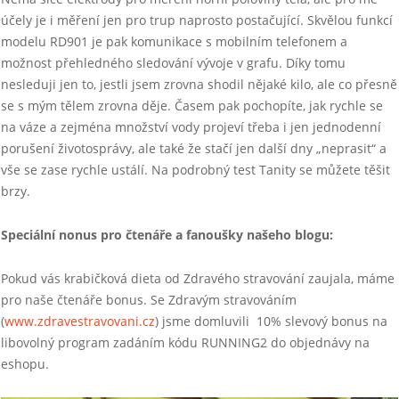
účely je i měření jen pro trup naprosto postačující. Skvělou funkcí
modelu RD901 je pak komunikace s mobilním telefonem a
možnost přehledného sledování vývoje v grafu. Díky tomu
nesleduji jen to, jestli jsem zrovna shodil nějaké kilo, ale co přesně
se s mým tělem zrovna děje. Časem pak pochopíte, jak rychle se
na váze a zejména množství vody projeví třeba i jen jednodenní
porušení životosprávy, ale také že stačí jen další dny „neprasit“ a
vše se zase rychle ustálí. Na podrobný test Tanity se můžete těšit
brzy.
Speciální nonus pro čtenáře a fanoušky našeho blogu:
Pokud vás krabičková dieta od Zdravého stravování zaujala, máme
pro naše čtenáře bonus. Se Zdravým stravováním
(
www.zdravestravovani.cz
) jsme domluvili 10% slevový bonus na
libovolný program zadáním kódu RUNNING2 do objednávy na
eshopu.