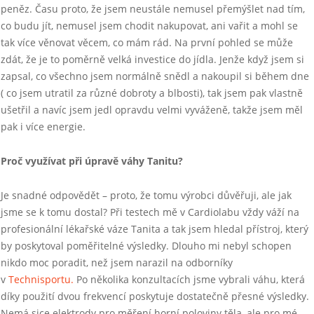
peněz. Času proto, že jsem neustále nemusel přemýšlet nad tím,
co budu jít, nemusel jsem chodit nakupovat, ani vařit a mohl se
tak více věnovat věcem, co mám rád. Na první pohled se může
zdát, že je to poměrně velká investice do jídla. Jenže když jsem si
zapsal, co všechno jsem normálně snědl a nakoupil si během dne
( co jsem utratil za různé dobroty a blbosti), tak jsem pak vlastně
ušetřil a navíc jsem jedl opravdu velmi vyváženě, takže jsem měl
pak i více energie.
Proč využívat při úpravě váhy Tanitu?
Je snadné odpovědět – proto, že tomu výrobci důvěřuji, ale jak
jsme se k tomu dostal? Při testech mě v Cardiolabu vždy váží na
profesionální lékařské váze Tanita a tak jsem hledal přístroj, který
by poskytoval poměřitelné výsledky. Dlouho mi nebyl schopen
nikdo moc poradit, než jsem narazil na odborníky
v
Technisportu.
Po několika konzultacích jsme vybrali váhu, která
díky použití dvou frekvencí poskytuje dostatečně přesné výsledky.
Nemá sice elektrody pro měření horní poloviny těla, ale pro mé