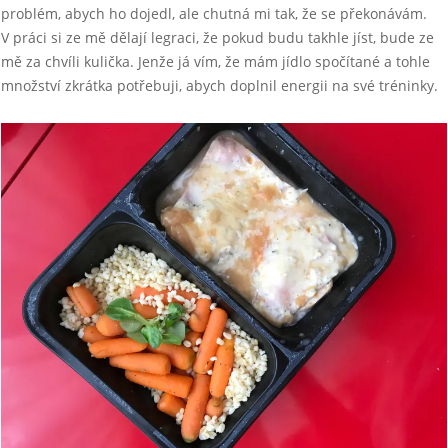
problém, abych ho dojedl, ale chutná mi tak, že se překonávám.
V práci si ze mě dělají legraci, že pokud budu takhle jíst, bude ze
mě za chvíli kulička. Jenže já vím, že mám jídlo spočítané a tohle
množství zkrátka potřebuji, abych doplnil energii na své tréninky.