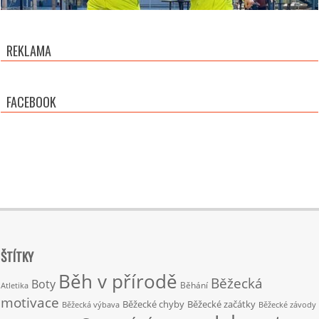
REKLAMA
FACEBOOK
ŠTÍTKY
Běh v přírodě
Běžecká
Boty
Běhání
Atletika
motivace
Běžecké chyby
Běžecké začátky
Běžecká výbava
Běžecké závody