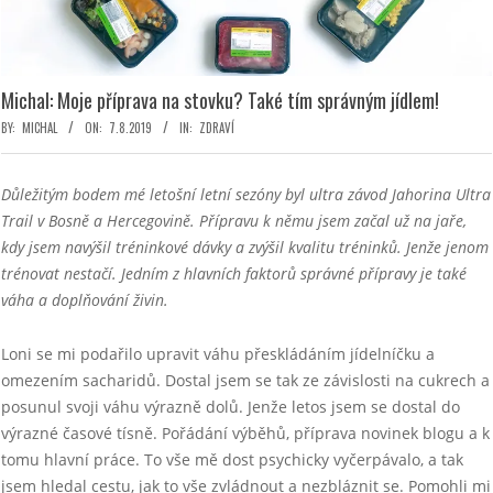
Michal: Moje příprava na stovku? Také tím správným jídlem!
BY:
MICHAL
ON:
7.8.2019
IN:
ZDRAVÍ
Důležitým bodem mé letošní letní sezóny byl ultra závod Jahorina Ultra
Trail v Bosně a Hercegovině. Přípravu k němu jsem začal už na jaře,
kdy jsem navýšil tréninkové dávky a zvýšil kvalitu tréninků. Jenže jenom
trénovat nestačí. Jedním z hlavních faktorů správné přípravy je také
váha a doplňování živin.
Loni se mi podařilo upravit váhu přeskládáním jídelníčku a
omezením sacharidů. Dostal jsem se tak ze závislosti na cukrech a
posunul svoji váhu výrazně dolů. Jenže letos jsem se dostal do
výrazné časové tísně. Pořádání výběhů, příprava novinek blogu a k
tomu hlavní práce. To vše mě dost psychicky vyčerpávalo, a tak
jsem hledal cestu, jak to vše zvládnout a nezbláznit se. Pomohli mi