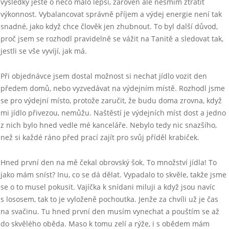
výsledky ještě o něco málo lepší, zároveň ale nesmím ztratit
výkonnost. Vybalancovat správně příjem a výdej energie není tak
snadné, jako když chce člověk jen zhubnout. To byl další důvod,
proč jsem se rozhodl pravidelně se vážit na Tanitě a sledovat tak,
jestli se vše vyvíjí, jak má.
Při objednávce jsem dostal možnost si nechat jídlo vozit den
předem domů, nebo vyzvedávat na výdejním místě. Rozhodl jsme
se pro výdejní místo, protože zaručit, že budu doma zrovna, když
mi jídlo přivezou, nemůžu. Naštěstí je výdejních míst dost a jedno
z nich bylo hned vedle mé kanceláře. Nebylo tedy nic snazšího,
než si každé ráno před prací zajít pro svůj příděl krabiček.
Hned první den na mě čekal obrovský šok. To množství jídla! To
jako mám sníst? Inu, co se dá dělat. Vypadalo to skvěle, takže jsme
se o to musel pokusit. Vajíčka k snídani miluji a když jsou navíc
s lososem, tak to je vyloženě pochoutka. Jenže za chvíli už je čas
na svačinu. Tu hned první den musím vynechat a pouštím se až
do skvělého oběda. Maso k tomu zelí a rýže, i s obědem mám