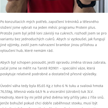
Po konzultacích mých potřeb, započtení tréninků a tělesného
složení jsme vybrali na jeden měsíc programu Protein plus.
Protože jsem byl ještě loni závislý na cukrech, rozhodl jsem se pro
variantu bez jednoduchých cukrů. Abych si vyzkoušel, jak fungují
jiné výjimky, zvolil jsem nahrazení brambor jinou přílohou a
vyloučení hub, které nemám rád.
Abych byl schopen posoudit, jestli opravdu změna strava zabrala,
začal jsme se měřit na Tanitě RD901 – speciální váze, která
poskytuje relativně podrobné a dostatečně přesné výsledky.
Úvodní váha tedy byla 85,65 Kg z toho 6 % tuku a svalová hmota
76,55kg, tělesná voda 64,9 % a viscerální (útrobní) tuk 3LV.
Hodnoty, které by mi ještě před dvěma lety přišly jako z říše snů.
Jenže bohužel pokud chci dobře zaběhnout stovku, musí být