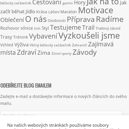
Jak na to
Cestování
Hory
Jak
běžecký začátečník
garmin
Motivace
začít běhat
Jídlo
Krása
Maraton
Léčení
O nás
Radíme
Příprava
Oblečení
Osobnosti
Testujeme
Trail
Rozhovor
silnice
Styl
Trailový závod
Sníh
Vyzkoušeli jsme
Vybavení
Trasy
Trénink
Zajímavá
Výživa
Vzhled
Věčný běžecký začátečník
Zahraničí
Závody
Zdraví
místa
Zima
Zimní sporty
ODEBÍREJTE BLOG EMAILEM
Zadejte e-mail a dostávejte informace o nových článcích do svého
mailu.
Emailová
adresa
Na našich webových stránkách používáme soubory