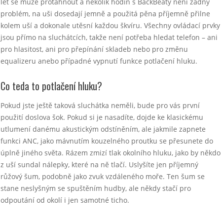
let se může protáhnout a několik hodin s BackBeaty není žádný
problém, na uši dosedají jemně a použitá pěna příjemně přilne
kolem uší a dokonale utěsní každou škvíru. Všechny ovládací prvky
jsou přímo na sluchátcích, takže není potřeba hledat telefon – ani
pro hlasitost, ani pro přepínání skladeb nebo pro změnu
equalizeru anebo případné vypnutí funkce potlačení hluku.
Co teda to potlačení hluku?
Pokud jste ještě taková sluchátka neměli, bude pro vás první
použití doslova šok. Pokud si je nasadíte, dojde ke klasickému
utlumení danému akustickým odstíněním, ale jakmile zapnete
funkci ANC, jako mávnutím kouzelného proutku se přesunete do
úplně jiného světa. Rázem zmizí tlak okolního hluku, jako by někdo
z uší sundal nálepky, které na ně tlačí. Uslyšíte jen příjemný
růžový šum, podobně jako zvuk vzdáleného moře. Ten šum se
stane neslyšným se spuštěním hudby, ale někdy stačí pro
odpoutání od okolí i jen samotné ticho.