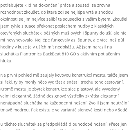
potřebujete klid na dokončení práce a sousedi se zrovna
rozhodnout zkoušet, do které zdi se nejlépe vrtá a shodou
okolnosti se jim nejvíce zalíbí ta sousedící s vašim bytem. Zkoušel
jsem tyhle situace překonat poslechem hudby z klasických
otevřených sluchátek, běžných mušlových i špunty do uší, ale nic
mi nevyhovovalo. Nejlépe fungovaly asi špunty, ale více, než půl
hodiny v kuse je v uších mít nedokážu. Až jsem narazil na
sluchátka Plantronics BackBeat 810 GO s aktivním potlačením
hluku.
Na první pohled mě zaujaly kovovou konstrukcí mostu, takže jsem
si řekl, ty by mohly něco vydržet a snést i trochu toho cestování.
Kromě mostu je zbytek konstrukce sice plastový, ale vyvedený
velmi elegantně, žádné designové výstřelky zkrátka elegantní
nenápadná sluchátka na každodenní nošení. Zvolil jsem neutrální
tmavě modrou. Pak existuje ve variantě slonové kosti nebo v šedé.
U těchto sluchátek se předpokládá dlouhodobé nošení. Přece jen