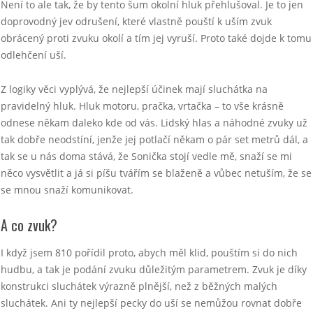
Není to ale tak, že by tento šum okolní hluk přehlušoval. Je to jen
doprovodný jev odrušení, které vlastně pouští k uším zvuk
obrácený proti zvuku okolí a tím jej vyruší. Proto také dojde k tomu
odlehčení uší.
Z logiky věci vyplývá, že nejlepší účinek mají sluchátka na
pravidelný hluk. Hluk motoru, pračka, vrtačka – to vše krásně
odnese někam daleko kde od vás. Lidský hlas a náhodné zvuky už
tak dobře neodstíní, jenže jej potlačí někam o pár set metrů dál, a
tak se u nás doma stává, že Sonička stojí vedle mě, snaží se mi
něco vysvětlit a já si píšu tvářím se blaženě a vůbec netuším, že se
se mnou snaží komunikovat.
A co zvuk?
I když jsem 810 pořídil proto, abych měl klid, pouštím si do nich
hudbu, a tak je podání zvuku důležitým parametrem. Zvuk je díky
konstrukci sluchátek výrazně plnější, než z běžných malých
sluchátek. Ani ty nejlepší pecky do uší se nemůžou rovnat dobře