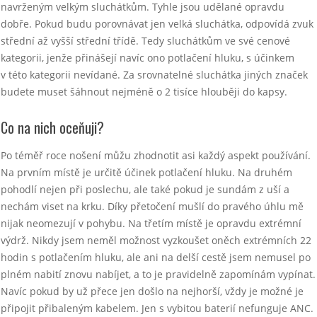
navrženým velkým sluchátkům. Tyhle jsou udělané opravdu
dobře. Pokud budu porovnávat jen velká sluchátka, odpovídá zvuk
střední až vyšší střední třídě. Tedy sluchátkům ve své cenové
kategorii, jenže přinášejí navíc ono potlačení hluku, s účinkem
v této kategorii nevídané. Za srovnatelné sluchátka jiných značek
budete muset šáhnout nejméně o 2 tisíce hlouběji do kapsy.
Co na nich oceňuji?
Po téměř roce nošení můžu zhodnotit asi každý aspekt používání.
Na prvním místě je určitě účinek potlačení hluku. Na druhém
pohodlí nejen při poslechu, ale také pokud je sundám z uší a
nechám viset na krku. Díky přetočení mušlí do pravého úhlu mě
nijak neomezují v pohybu. Na třetím místě je opravdu extrémní
výdrž. Nikdy jsem neměl možnost vyzkoušet oněch extrémních 22
hodin s potlačením hluku, ale ani na delší cestě jsem nemusel po
plném nabití znovu nabíjet, a to je pravidelně zapomínám vypínat.
Navíc pokud by už přece jen došlo na nejhorší, vždy je možné je
připojit přibaleným kabelem. Jen s vybitou baterií nefunguje ANC.