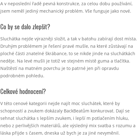
A v neposlední řadě pevná konstrukce, za celou dobu používání,
jsem neměl jediný mechanický problém. Vše funguje jako nové.
Co by se dalo zlepšit?
Sluchátka nejde výrazněji složit, a tak v batohu zabírají dost místa.
Druhým problémem je řešení pravé mušle, na které zůstávají na
ploché části znatelné škrábance, to se nikde jinde na sluchátkách
neděje. Na levé mušli je totiž ve stejném místě guma a tlačítka.
Naštěstí na matném povrchu je to patrné jen při opravdu
podrobném pohledu.
Celkové hodnocení?
V této cenové kategorii nejde najít moc sluchátek, které by
schopností a zvukem dokázaly BackBeatům konkurovat. Dají se
sehnat sluchátka s lepším zvukem, i lepší m potlačením hluku,
nebo z perlivějších materiálů, ale výsledný mix svatba s rozumu a
láska přijde s časem, dneska už bych je za jiné nevyměnil.