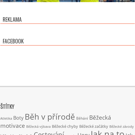
REKLAMA
FACEBOOK
ŠTÍTKY
Běh v přírodě
Běžecká
Boty
Běhání
Atletika
motivace
Běžecké chyby
Běžecké začátky
Běžecká výbava
Běžecké závody
Jak na to
Cestování