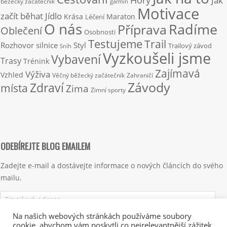
Hory
Jak
běžecký začátečník
garmin
Motivace
začít běhat
Jídlo
Krása
Maraton
Léčení
O nás
Radíme
Příprava
Oblečení
Osobnosti
Testujeme
Trail
Rozhovor
silnice
Styl
Trailový závod
Sníh
Vyzkoušeli jsme
Vybavení
Trasy
Trénink
Zajímavá
Výživa
Vzhled
Věčný běžecký začátečník
Zahraničí
Závody
Zdraví
místa
Zima
Zimní sporty
ODEBÍREJTE BLOG EMAILEM
Zadejte e-mail a dostávejte informace o nových článcích do svého
mailu.
Emailová
adresa
Na našich webových stránkách používáme soubory
cookie, abychom vám poskytli co nejrelevantnější zážitek