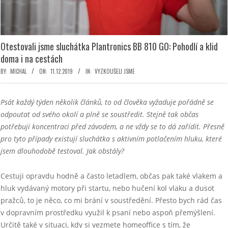
Otestovali jsme sluchátka Plantronics BB 810 GO: Pohodlí a klid
doma i na cestách
BY:
MICHAL
ON:
11.12.2019
IN:
VYZKOUŠELI JSME
Psát každý týden několik článků, to od člověka vyžaduje pořádně se
odpoutat od svého okolí a plně se soustředit. Stejně tak občas
potřebuji koncentraci před závodem, a ne vždy se to dá zařídit. Přesně
pro tyto případy existují sluchátka s aktivním potlačením hluku, které
jsem dlouhodobě testoval. Jak obstály?
Cestuji opravdu hodně a často letadlem, občas pak také vlakem a
hluk vydávaný motory při startu, nebo hučení kol vlaku a dusot
pražců, to je něco, co mi brání v soustředění. Přesto bych rád čas
v dopravním prostředku využil k psaní nebo aspoň přemýšlení.
Určitě také v situaci, kdy si vezmete homeoffice s tím, že