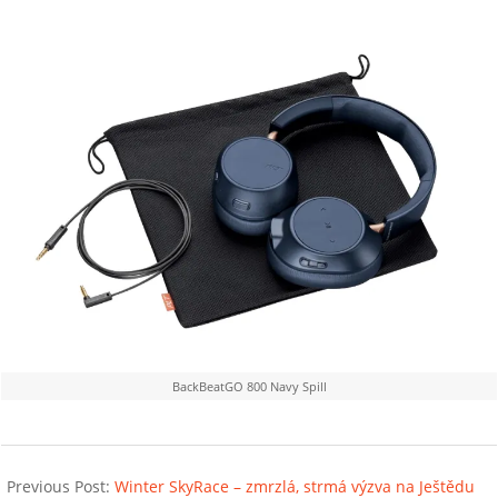
BackBeatGO 800 Navy Spill
2019-
12-
Previous Post:
Winter SkyRace – zmrzlá, strmá výzva na Ještědu