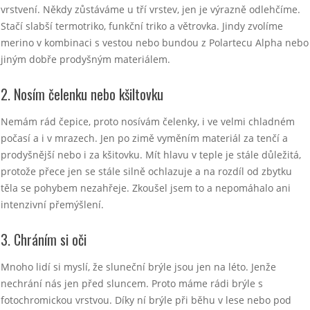
vrstvení. Někdy zůstáváme u tří vrstev, jen je výrazně odlehčíme.
Stačí slabší termotriko, funkční triko a větrovka. Jindy zvolíme
merino v kombinaci s vestou nebo bundou z Polartecu Alpha nebo
jiným dobře prodyšným materiálem.
2. Nosím čelenku nebo kšiltovku
Nemám rád čepice, proto nosívám čelenky, i ve velmi chladném
počasí a i v mrazech. Jen po zimě vyměním materiál za tenčí a
prodyšnější nebo i za kšitovku. Mít hlavu v teple je stále důležitá,
protože přece jen se stále silně ochlazuje a na rozdíl od zbytku
těla se pohybem nezahřeje. Zkoušel jsem to a nepomáhalo ani
intenzivní přemýšlení.
3. Chráním si oči
Mnoho lidí si myslí, že sluneční brýle jsou jen na léto. Jenže
nechrání nás jen před sluncem. Proto máme rádi brýle s
fotochromickou vrstvou. Díky ní brýle při běhu v lese nebo pod