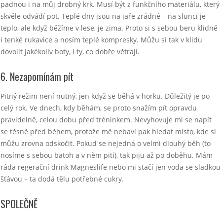
padnou i na můj drobný krk. Musí být z funkčního materiálu, který
skvěle odvádí pot. Teplé dny jsou na jaře zrádné – na slunci je
teplo, ale když běžíme v lese, je zima. Proto si s sebou beru klidně
i tenké rukavice a nosím teplé kompresky. Můžu si tak v klidu
dovolit jakékoliv boty, i ty, co dobře větrají.
6. Nezapomínám pít
Pitný režim není nutný, jen když se běhá v horku. Důležitý je po
celý rok. Ve dnech, kdy běhám, se proto snažím pít opravdu
pravidelně, celou dobu před tréninkem. Nevyhovuje mi se napít
se těsně před během, protože mě nebaví pak hledat místo, kde si
můžu zrovna odskočit. Pokud se nejedná o velmi dlouhý běh (to
nosíme s sebou batoh a v něm pití), tak piju až po doběhu. Mám
ráda regerační drink Magneslife nebo mi stačí jen voda se sladkou
šťávou – ta dodá tělu potřebné cukry.
SPOLEČNĚ