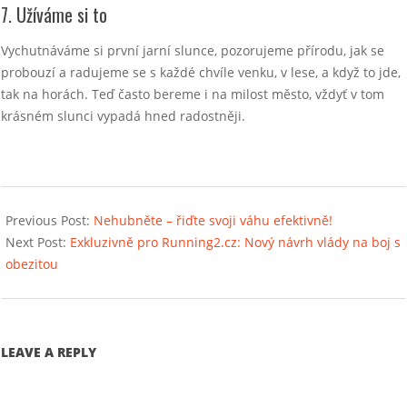
7. Užíváme si to
Vychutnáváme si první jarní slunce, pozorujeme přírodu, jak se
probouzí a radujeme se s každé chvíle venku, v lese, a když to jde,
tak na horách. Teď často bereme i na milost město, vždyť v tom
krásném slunci vypadá hned radostněji.
2021-
03-
Previous Post:
Nehubněte – řiďte svoji váhu efektivně!
28
Next Post:
Exkluzivně pro Running2.cz: Nový návrh vlády na boj s
obezitou
LEAVE A REPLY