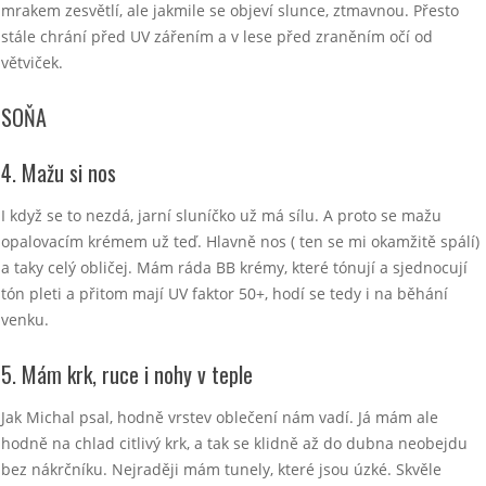
mrakem zesvětlí, ale jakmile se objeví slunce, ztmavnou. Přesto
stále chrání před UV zářením a v lese před zraněním očí od
větviček.
SOŇA
4. Mažu si nos
I když se to nezdá, jarní sluníčko už má sílu. A proto se mažu
opalovacím krémem už teď. Hlavně nos ( ten se mi okamžitě spálí)
a taky celý obličej. Mám ráda BB krémy, které tónují a sjednocují
tón pleti a přitom mají UV faktor 50+, hodí se tedy i na běhání
venku.
5. Mám krk, ruce i nohy v teple
Jak Michal psal, hodně vrstev oblečení nám vadí. Já mám ale
hodně na chlad citlivý krk, a tak se klidně až do dubna neobejdu
bez nákrčníku. Nejraději mám tunely, které jsou úzké. Skvěle