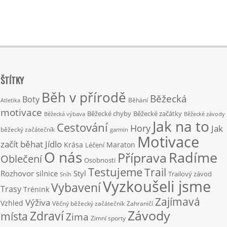
ŠTÍTKY
Běh v přírodě
Běžecká
Boty
Běhání
Atletika
motivace
Běžecké chyby
Běžecké začátky
Běžecká výbava
Běžecké závody
Jak na to
Cestování
Hory
Jak
běžecký začátečník
garmin
Motivace
začít běhat
Jídlo
Krása
Maraton
Léčení
O nás
Radíme
Příprava
Oblečení
Osobnosti
Testujeme
Trail
Rozhovor
silnice
Styl
Trailový závod
Sníh
Vyzkoušeli jsme
Vybavení
Trasy
Trénink
Zajímavá
Výživa
Vzhled
Věčný běžecký začátečník
Zahraničí
Závody
Zdraví
místa
Zima
Zimní sporty