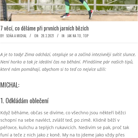
7 věcí, co děláme při prvních jarních bězích
BY:
SOŇA A MICHAL
ON:
28.3.2021
IN:
JAK NA TO
,
TOP
A je to tady! Zima odchází, otepluje se a začíná intezivněji svítit slunce.
Není horko a tak je ideální čas na běhání. Přinášíme pár našich tipů,
které nám pomáhají, abychom si to teď co nejvíce užili:
MICHAL:
1. Odkládám oblečení
Když běháme, občas se divíme, co všechno jsou někteří běžci
schopní na sebe navléct, zvlášť teď, po zimě. Klidně běží v
péřovce, kulichu a teplých rukavicích. Nedivím se pak, proč tak
funí a teče z nich jako z koně. My na to jdeme jako vždy přes