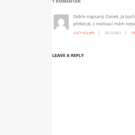
1 KOMENTÁŘ
Dobře napsaný článek. Já bych
překecat, s motivací mám nejv
LUCY VILLAIN
20.12.2021
P
LEAVE A REPLY