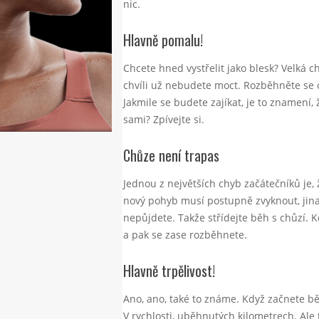
nic.
Hlavně pomalu!
Chcete hned vystřelit jako blesk? Velká 
chvíli už nebudete moct. Rozběhněte se 
Jakmile se budete zajíkat, je to znamení, ž
sami? Zpívejte si.
Chůze není trapas
Jednou z největších chyb začátečníků je, 
nový pohyb musí postupně zvyknout, jinak
nepůjdete. Takže střídejte běh s chůzí. K
a pak se zase rozběhnete.
Hlavně trpělivost!
Ano, ano, také to známe. Když začnete bě
V rychlosti, uběhnutých kilometrech. Ale