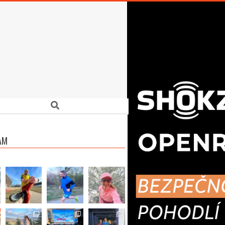
Search
AM