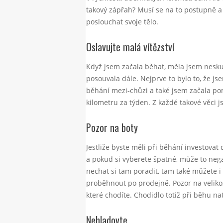
takový zápřah? Musí se na to postupně a 
poslouchat svoje tělo.
Oslavujte malá vítězství
Když jsem začala běhat, měla jsem neskut
posouvala dále. Nejprve to bylo to, že j
běhání mezi-chůzi a také jsem začala pom
kilometru za týden. Z každé takové věci j
Pozor na boty
Jestliže byste měli při běhání investovat 
a pokud si vyberete špatné, může to negati
nechat si tam poradit, tam také můžete i
proběhnout po prodejně. Pozor na velikos
které chodíte. Chodidlo totiž při běhu n
Nehladovte