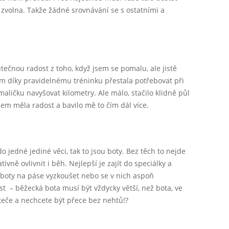
zvolna. Takže žádné srovnávání se s ostatními a
ečnou radost z toho, když jsem se pomalu, ale jistě
sem díky pravidelnému tréninku přestala potřebovat při
aličku navyšovat kilometry. Ale málo, stačilo klidně půl
sem měla radost a bavilo mě to čím dál více.
do jedné jediné věci, tak to jsou boty. Bez těch to nejde
vně ovlivnit i běh. Nejlepší je zajít do speciálky a
 boty na páse vyzkoušet nebo se v nich aspoň
t – běžecká bota musí být vždycky větší, než bota, ve
ateče a nechcete být přece bez nehtů!?