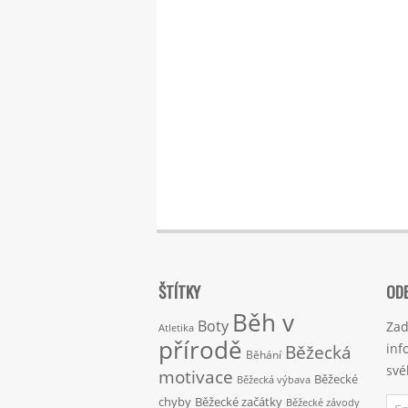
ŠTÍTKY
ODE
Běh v
Boty
Zad
Atletika
přírodě
inf
Běžecká
Běhání
své
motivace
Běžecké
Běžecká výbava
Ema
chyby
Běžecké začátky
Běžecké závody