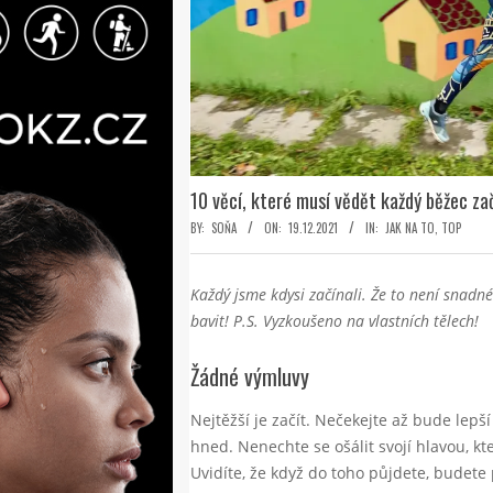
10 věcí, které musí vědět každý běžec za
BY:
SOŇA
ON:
19.12.2021
IN:
JAK NA TO
,
TOP
Každý jsme kdysi začínali. Že to není snadn
bavit! P.S. Vyzkoušeno na vlastních tělech!
Žádné výmluvy
Nejtěžší je začít. Nečekejte až bude lepš
hned. Nenechte se ošálit svojí hlavou, k
Uvidíte, že když do toho půjdete, budete 