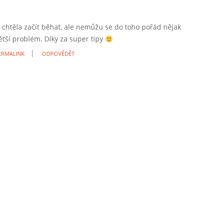
 chtěla začít běhat, ale nemůžu se do toho pořád nějak
ětší problém. Díky za super tipy
ERMALINK
ODPOVĚDĚT