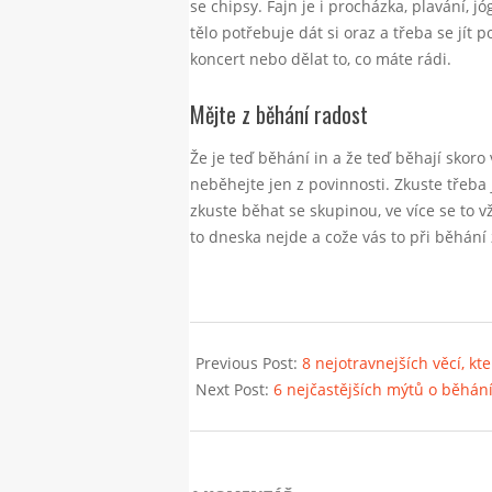
se chipsy. Fajn je i procházka, plavání, j
tělo potřebuje dát si oraz a třeba se jít p
koncert nebo dělat to, co máte rádi.
Mějte z běhání radost
Že je teď běhání in a že teď běhají skoro 
neběhejte jen z povinnosti. Zkuste třeba 
zkuste běhat se skupinou, ve více se to 
to dneska nejde a cože vás to při běhání 
2021-
12-
Previous Post:
8 nejotravnejších věcí, k
19
Next Post:
6 nejčastějších mýtů o běhání