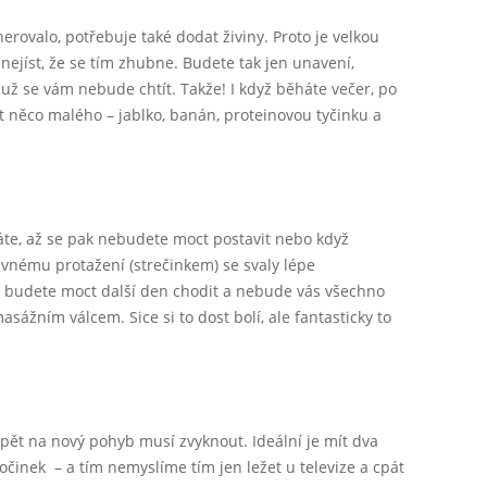
erovalo, potřebuje také dodat živiny. Proto je velkou
nejíst, že se tím zhubne. Budete tak jen unavení,
 už se vám nebude chtít. Takže! I když běháte večer, po
t něco malého – jablko, banán, proteinovou tyčinku a
náte, až se pak nebudete moct postavit nebo když
ávnému protažení (strečinkem) se svaly lépe
é budete moct další den chodit a nebude vás všechno
sážním válcem. Sice si to dost bolí, ale fantasticky to
opět na nový pohyb musí zvyknout. Ideální je mít dva
očinek – a tím nemyslíme tím jen ležet u televize a cpát