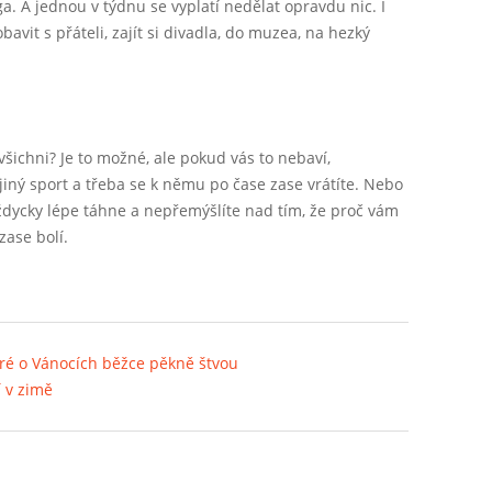
óga. A jednou v týdnu se vyplatí nedělat opravdu nic. I
obavit s přáteli, zajít si divadla, do muzea, na hezký
všichni? Je to možné, ale pokud vás to nebaví,
jiný sport a třeba se k němu po čase zase vrátíte. Nebo
vždycky lépe táhne a nepřemýšlíte nad tím, že proč vám
zase bolí.
teré o Vánocích běžce pěkně štvou
 v zimě