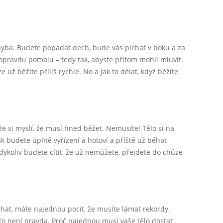
chyba. Budete popadat dech, bude vás píchat v boku a za
opravdu pomalu – tedy tak, abyste přitom mohli mluvit.
e už běžíte příliš rychle. No a jak to dělat, když běžíte
že si myslí, že musí hned běžet. Nemusíte! Tělo si na
 budete úplně vyřízení a hotoví a příště už běhat
dykoliv budete cítit, že už nemůžete, přejdete do chůze
hat, máte najednou pocit, že musíte lámat rekordy.
 to není pravda. Proč najednou musí vaše tělo dostat