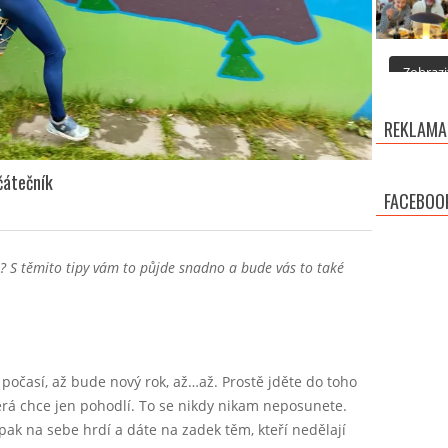
Zobrazit
REKLAMA
čátečník
FACEBOO
é? S těmito tipy vám to půjde snadno a bude vás to také
í počasí, až bude nový rok, až…až. Prostě jděte do toho
terá chce jen pohodlí. To se nikdy nikam neposunete.
pak na sebe hrdí a dáte na zadek těm, kteří nedělají