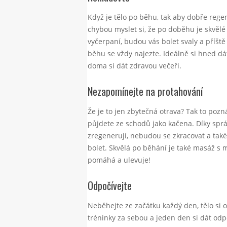
Když je tělo po běhu, tak aby dobře regen
chybou myslet si, že po doběhu je skvělé 
vyčerpaní, budou vás bolet svaly a příště
běhu se vždy najezte. Ideálně si hned dá
doma si dát zdravou večeři.
Nezapomínejte na protahování
Že je to jen zbytečná otrava? Tak to poz
půjdete ze schodů jako kačena. Díky spr
zregenerují, nebudou se zkracovat a tak
bolet. Skvělá po běhání je také masáž s ma
pomáhá a ulevuje!
Odpočívejte
Neběhejte ze začátku každý den, tělo si 
tréninky za sebou a jeden den si dát odp