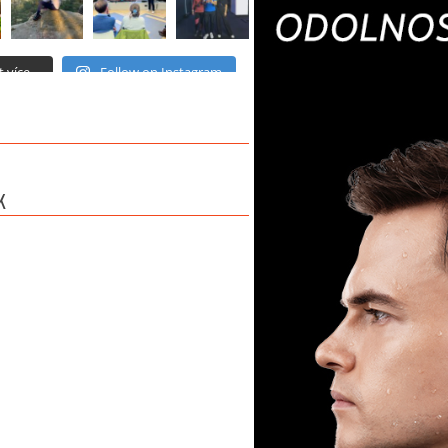
 více...
Follow on Instagram
K