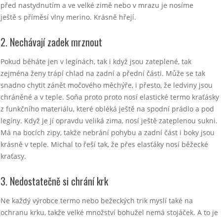
před nastydnutím a ve velké zimě nebo v mrazu je nosíme
ještě s příměsí vlny merino. Krásně hřejí.
2. Nechávají zadek mrznout
Pokud běháte jen v legínách, tak i když jsou zateplené, tak
zejména ženy trápí chlad na zadní a přední části. Může se tak
snadno chytit zánět močového měchýře, i přesto, že ledviny jsou
chráněné a v teple. Soňa proto proto nosí elastické termo kraťásky
z funkčního materiálu, které obléká ještě na spodní prádlo a pod
legíny. Když je jí opravdu veliká zima, nosí ještě zateplenou sukni.
Má na bocích zipy, takže nebrání pohybu a zadní část i boky jsou
krásně v teple. Michal to řeší tak, že přes elasťáky nosí běžecké
kraťasy.
3. Nedostatečně si chrání krk
Ne každý výrobce termo nebo bežeckých trik myslí také na
ochranu krku, takže velké množství bohužel nemá stojáček. A to je