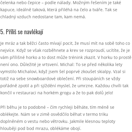
čelenka nebo čepice – podle nálady. Možným řešením je také
kapuce, ideálně taková, která přiléhá na čelo a tváře. Tak se
chladný vzduch nedostane tam, kam nemá.
5. Příliš se navlékají
Je mráz a tak běžci často mívají pocit, že musí mít na sobě toho co
nejvíce. Když se však rozběhnete a krev se rozproudí, ucítíte, že je
vám přílišné horko a to dost může trénink zkazit. V horku to prostě
není ono. Důležité je vrtsvení. Michal: To se před několika lety
vymstilo Michalovi, když jsem šel poprvé zkoušet skialpy. Vzal si
totiž na sebe snowboardové oblečení. Při stoupáních se vždy
pořádně zpotil a při sjíždění myslel, že umrzne. Každou chvíli tak
končil v restauraci na horkém grogu a že to pak dolů jelo!
Při běhu je to podobné – čím rychleji běháte, tím méně se
oblékejte. Nám se v zimě osvědčilo běhat v termo triku
doplněném o vestu nebo větrovku. Jakmile klesnou teploty
hlouběji pod bod mrazu, oblékáme obojí.