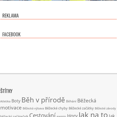
REKLAMA
FACEBOOK
ŠTÍTKY
Běh v přírodě
Běžecká
Boty
Běhání
Atletika
motivace
Běžecké chyby
Běžecké začátky
Běžecká výbava
Běžecké závody
Jak na to
Cestování
Hory
Jak
běžecký začátečník
garmin