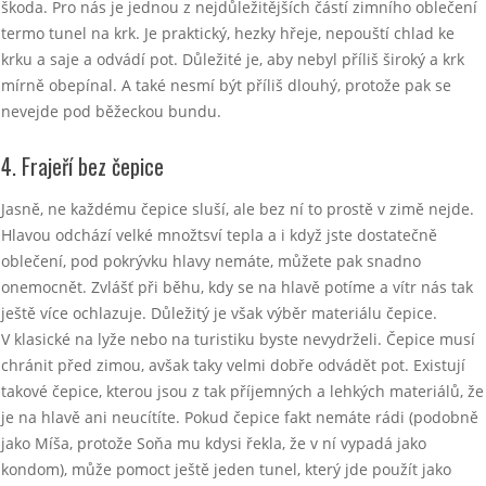
škoda. Pro nás je jednou z nejdůležitějších částí zimního oblečení
termo tunel na krk. Je praktický, hezky hřeje, nepouští chlad ke
krku a saje a odvádí pot. Důležité je, aby nebyl příliš široký a krk
mírně obepínal. A také nesmí být příliš dlouhý, protože pak se
nevejde pod běžeckou bundu.
4. Frajeří bez čepice
Jasně, ne každému čepice sluší, ale bez ní to prostě v zimě nejde.
Hlavou odchází velké množtsví tepla a i když jste dostatečně
oblečení, pod pokrývku hlavy nemáte, můžete pak snadno
onemocnět. Zvlášť při běhu, kdy se na hlavě potíme a vítr nás tak
ještě více ochlazuje. Důležitý je však výběr materiálu čepice.
V klasické na lyže nebo na turistiku byste nevydrželi. Čepice musí
chránit před zimou, avšak taky velmi dobře odvádět pot. Existují
takové čepice, kterou jsou z tak příjemných a lehkých materiálů, že
je na hlavě ani neucítíte. Pokud čepice fakt nemáte rádi (podobně
jako Míša, protože Soňa mu kdysi řekla, že v ní vypadá jako
kondom), může pomoct ještě jeden tunel, který jde použít jako