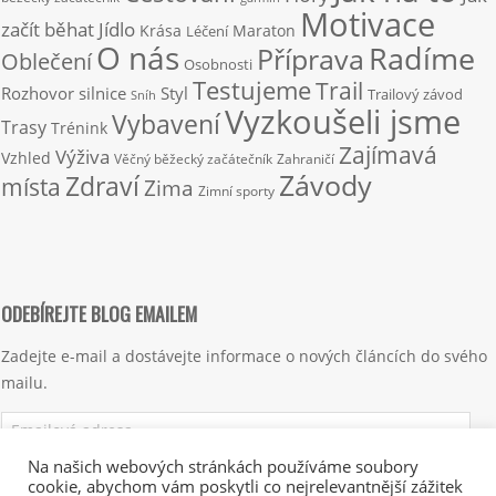
Motivace
začít běhat
Jídlo
Krása
Maraton
Léčení
O nás
Radíme
Příprava
Oblečení
Osobnosti
Testujeme
Trail
Rozhovor
silnice
Styl
Trailový závod
Sníh
Vyzkoušeli jsme
Vybavení
Trasy
Trénink
Zajímavá
Výživa
Vzhled
Věčný běžecký začátečník
Zahraničí
Závody
Zdraví
místa
Zima
Zimní sporty
ODEBÍREJTE BLOG EMAILEM
Zadejte e-mail a dostávejte informace o nových článcích do svého
mailu.
Emailová
adresa
Na našich webových stránkách používáme soubory
cookie, abychom vám poskytli co nejrelevantnější zážitek
Přihlásit se k odběru