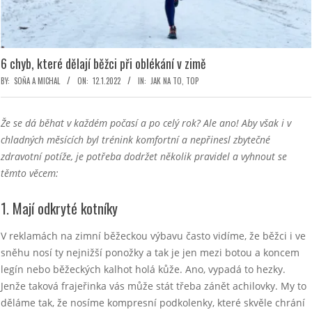
6 chyb, které dělají běžci při oblékání v zimě
BY:
SOŇA A MICHAL
ON:
12.1.2022
IN:
JAK NA TO
,
TOP
Že se dá běhat v každém počasí a po celý rok? Ale ano! Aby však i v
chladných měsících byl trénink komfortní a nepřinesl zbytečné
zdravotní potíže, je potřeba dodržet několik pravidel a vyhnout se
těmto věcem:
1. Mají odkryté kotníky
V reklamách na zimní běžeckou výbavu často vidíme, že běžci i ve
sněhu nosí ty nejnižší ponožky a tak je jen mezi botou a koncem
legín nebo běžeckých kalhot holá kůže. Ano, vypadá to hezky.
Jenže taková frajeřinka vás může stát třeba zánět achilovky. My to
děláme tak, že nosíme kompresní podkolenky, které skvěle chrání