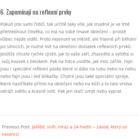
6. Zapomínají na reflexní prvky
Pokud jste sami řidiči, tak určitě taky víte, jak snadné je ve tmě
přehlédnout člověka, co má na sobě tmavé oblečení – prostě
vůbec nejde vidět. Proto nejenom ve městě, ale hlavně při běhání
po silnicích, je nutné mít na oblečení dostatek reflexních prvků.
Jestliže chcete rychle zjistit, jak to vaše září, zhasněte a vyfoťte si
svůj kousek s bleskem. Pak na fotce uvidíte, jak moc záříte. Fajn
jsou i speciální reflexní pásky které si dáte na ruku nebo na nohu
nebo fajn jsou i led blikačky. Chytré jsou také speciální spreje,
které nastříkáte přímo na oblečení nebo na kůži a to tato vrstva
odráží světlo a krásně svítí. Pak jen stačí umýt nebo vyprat.
2022-
01-
Previous Post:
Ještěd, sníh, mráz a 24 hodin – závod, který se
12
neomrzí