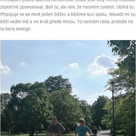
zbytečně zpomalovat. Bolí to, ale vím, že nesmím zvolnit. Ubíhá to.
Připojuje se ke mně jeden běžec a běžíme kus spolu. Nevadí mi to,
běží vedle mě a ne krok přede mnou. To nemám ráda, protože mi
to bere energii.