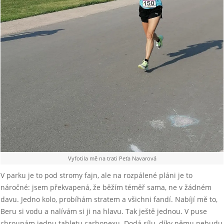
Vyfotila mě na trati Peťa Navarová
V parku je to pod stromy fajn, ale na rozpálené pláni je to
náročné: jsem překvapená, že běžím téměř sama, ne v žádném
davu. Jedno kolo, probíhám stratem a všichni fandí. Nabíjí mě to,
Beru si vodu a nalívám si ji na hlavu. Tak ještě jednou. V puse
chroupám jednu tabletu carbonexu. Dodá sílu, díky němu nebudu