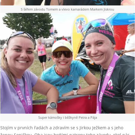
S šéfem závodu Tomem a vlevo kamarádem Markem Jiskrou
Super kámošky i běžkyně Petra a Pája
Stojím v prvních řadách a zdravím se s Jirkou Ježkem a s jeho
ženou Soničkou. Oba jsou hrdými patrony toho závodu, okol nás