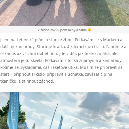
V žádné chvílu jsem nebyla sama
Jsem na Letenské pláni a slunce žhne. Potkávám se s Markem a
dalšími kamarády. Startuje krátká, 4 kilometrová trasa. Fandíme a
čekáme, až všichni doběhnou. Jde vidět, jak horko zmáhá, ale
atmosféra je tu skvělá. Potkávám s tolika známýma a kamarády.
Fotíme se, vykládáme, čas raketově utíká. Musím se připravit na
start – připnout si číslo, připravit sluchátka, zavázat čip na
tkaničku, a stihnout záchod.