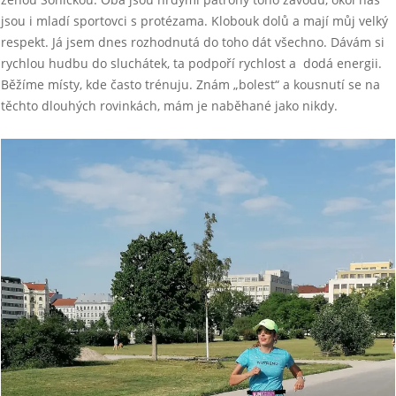
jsou i mladí sportovci s protézama. Klobouk dolů a mají můj velký
respekt. Já jsem dnes rozhodnutá do toho dát všechno. Dávám si
rychlou hudbu do sluchátek, ta podpoří rychlost a dodá energii.
Běžíme místy, kde často trénuju. Znám „bolest“ a kousnutí se na
těchto dlouhých rovinkách, mám je naběhané jako nikdy.