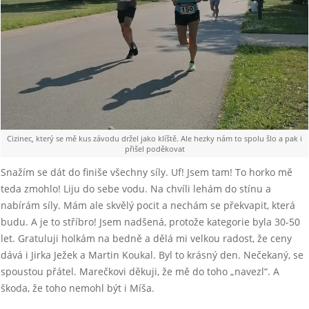
Cizinec, který se mě kus závodu držel jako klíště. Ale hezky nám to spolu šlo a pak i
přišel poděkovat
Snažím se dát do finiše všechny síly. Uf! Jsem tam! To horko mě
teda zmohlo! Liju do sebe vodu. Na chvíli lehám do stínu a
nabírám síly. Mám ale skvělý pocit a nechám se překvapit, která
budu. A je to stříbro! Jsem nadšená, protože kategorie byla 30-50
let. Gratuluji holkám na bedně a dělá mi velkou radost, že ceny
dává i Jirka Ježek a Martin Koukal. Byl to krásný den. Nečekaný, se
spoustou přátel. Marečkovi děkuji, že mě do toho „navezl“. A
škoda, že toho nemohl být i Míša.