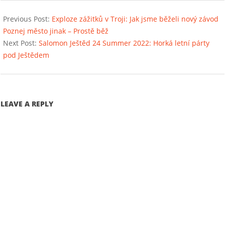
2022-
06-
Previous Post:
Exploze zážitků v Troji: Jak jsme běželi nový závod
12
Poznej město jinak – Prostě běž
Next Post:
Salomon Ještěd 24 Summer 2022: Horká letní párty
pod Ještědem
LEAVE A REPLY