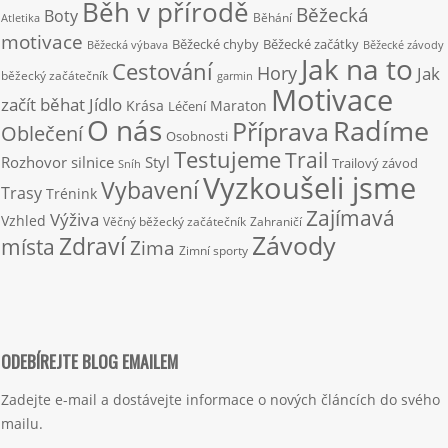
Běh v přírodě
Běžecká
Boty
Běhání
Atletika
motivace
Běžecké chyby
Běžecké začátky
Běžecká výbava
Běžecké závody
Jak na to
Cestování
Hory
Jak
běžecký začátečník
garmin
Motivace
začít běhat
Jídlo
Krása
Maraton
Léčení
O nás
Radíme
Příprava
Oblečení
Osobnosti
Testujeme
Trail
Rozhovor
silnice
Styl
Trailový závod
Sníh
Vyzkoušeli jsme
Vybavení
Trasy
Trénink
Zajímavá
Výživa
Vzhled
Věčný běžecký začátečník
Zahraničí
Závody
Zdraví
místa
Zima
Zimní sporty
ODEBÍREJTE BLOG EMAILEM
Zadejte e-mail a dostávejte informace o nových článcích do svého
mailu.