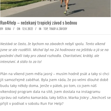
Run4Help – nečekaný tropický závod s bednou
BY:
SOŇA
ON:
12.6.2022
IN:
TOP
,
TRASY A ZÁVODY
Nestává se často, že bychom na závodech nebyli spolu. Tento víkend
jsme se ale rozdělili. Michal byl na 24 hodinovce na Ještědu a já se na
poslední chvíli taky pro závod rozhodla. Charitativní, krátký, ale
intenzivní. A stálo to za to!
Plán na víkend jsem měla jasný – musím hodně psát a taky si chci
jít samozřejmě zaběhat. Byla jsem ráda, že po velmi dlouhé době
budu taky někdy doma. Jenže v pátek, po tom, co jsem náš
víkendový program dala na sítě, jsem dostala na instagramu
zprávu od našeho kamaráda, taky běžce, Marka Jiskry: „Nechceš se
přijít v podívat v sobotu Run For Help?