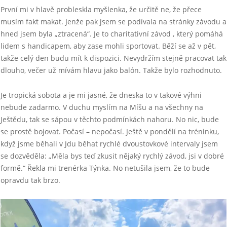
První mi v hlavě probleskla myšlenka, že určitě ne, že přece
musím fakt makat. Jenže pak jsem se podívala na stránky závodu a
hned jsem byla „ztracená“. Je to charitativní závod , který pomáhá
lidem s handicapem, aby zase mohli sportovat. Běží se až v pět,
takže celý den budu mít k dispozici. Nevydržím stejně pracovat tak
dlouho, večer už mívám hlavu jako balón. Takže bylo rozhodnuto.
Je tropická sobota a je mi jasné, že dneska to v takové výhni
nebude zadarmo. V duchu myslím na Míšu a na všechny na
Ještědu, tak se sápou v těchto podmínkách nahoru. No nic, bude
se prostě bojovat. Počasí – nepočasí. Ještě v pondělí na tréninku,
když jsme běhali v Jdu běhat rychlé dvoustovkové intervaly jsem
se dozvěděla: „Měla bys teď zkusit nějaký rychlý závod, jsi v dobré
formě.“ Řekla mi trenérka Týnka. No netušila jsem, že to bude
opravdu tak brzo.