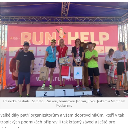
Třešnička na dortu. Se zlatou Zuzkou, bronzovou Jančou, Jirkou Ježkem a Martinem
Koukalem.
Velké díky patří organizátorům a všem dobrovolníkům, kteří v tak
tropických podmíkách připravili tak krásný závod a ještě pro