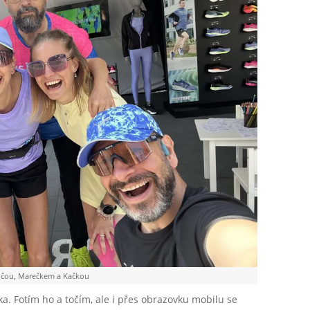
čou, Marečkem a Kačkou
ka. Fotím ho a točím, ale i přes obrazovku mobilu se