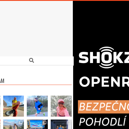
Search
AM