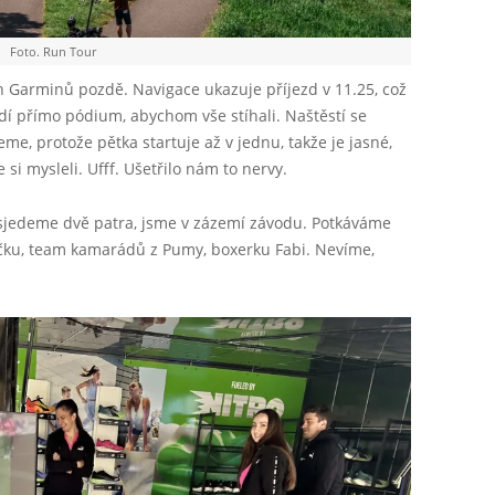
Foto. Run Tour
 Garminů pozdě. Navigace ukazuje příjezd v 11.25, což
jíždí přímo pódium, abychom vše stíhali. Naštěstí se
, protože pětka startuje až v jednu, takže je jasné,
 si mysleli. Ufff. Ušetřilo nám to nervy.
sjedeme dvě patra, jsme v zázemí závodu. Potkáváme
ku, team kamarádů z Pumy, boxerku Fabi. Nevíme,