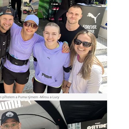
ím přítelem a Puma týmem -Mírou a Lucy