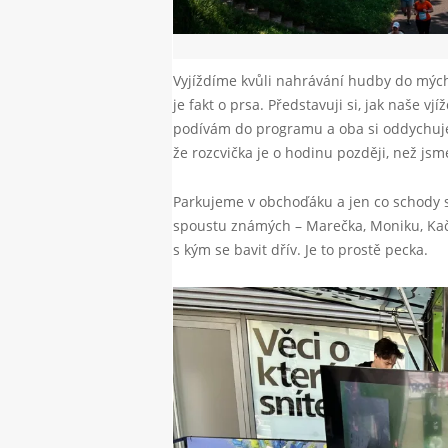
Vyjíždíme kvůli nahrávání hudby do mých
je fakt o prsa. Představuji si, jak naše v
podívám do programu a oba si oddychujeme
že rozcvička je o hodinu později, než jsme
Parkujeme v obchoďáku a jen co schody 
spoustu známých – Marečka, Moniku, Kač
s kým se bavit dřív. Je to prostě pecka.