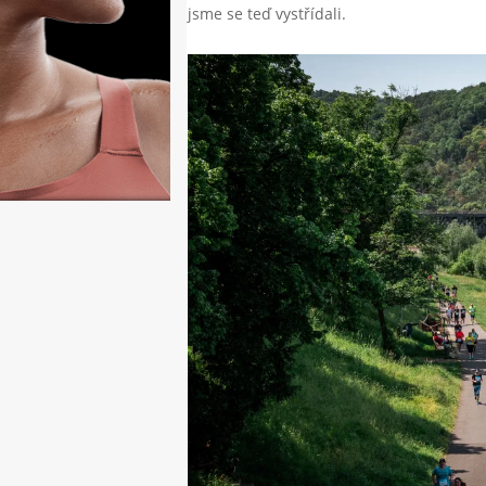
jsme se teď vystřídali.