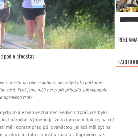
Zobrazit
REKLAMA
d podle představ
FACEBOO
 si města po celé republice, ale vždycky tu potkáme
u sérii. Proč jsme měli nervy při příjezdu, jak vypadala
ila upravená trať?
dycky to ale bylo ve znamení velkých tropů, což bylo
dost náročné. Výhodou je, že to tam není daleko, na což
stí měli dorazit před půl dvanáctou, jelikož měl být na
, protože mi tato činnost připadla v Kopřivnici, tak