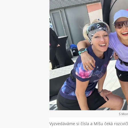
S Mon
Vyzvedáváme si čísla a Míšu čeká rozcvič