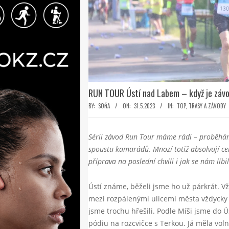
RUN TOUR Ústí nad Labem – když je závo
BY:
SOŇA
ON:
31.5.2023
IN:
TOP
,
TRASY A ZÁVODY
Sérii závod Run Tour máme rádi – proběháme
spoustu kamarádů. Mnozí totiž absolvují celo
příprava na poslední chvíli i jak se nám líb
Ústí známe, běželi jsme ho už párkrát. Vž
mezi rozpálenými ulicemi města vždycky 
jsme trochu hřešili. Podle Míši jsme do Ú
pódiu na rozcvičce s Terkou. Já měla volno