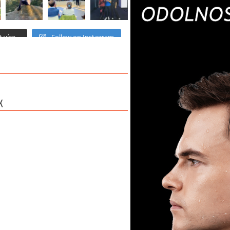
 více...
Follow on Instagram
K