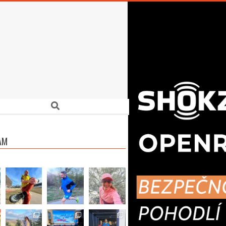
Search
AM