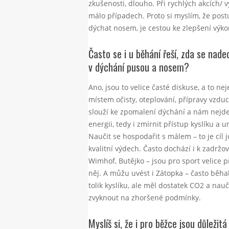
zkušenosti, dlouho. Při rychlých akcích/ v
málo případech. Proto si myslím, že pos
dýchat nosem, je cestou ke zlepšení výko
Často se i u běhání řeší, zda se nad
v dýchání pusou a nosem?
Ano, jsou to velice časté diskuse, a to 
místem očisty, oteplování, přípravy vzduch
slouží ke zpomalení dýchání a nám nejde o 
energii, tedy i zmírnit přístup kyslíku a 
Naučit se hospodařit s málem – to je cíl j
kvalitní výdech. Často dochází i k zadrž
Wimhof, Butějko – jsou pro sport velice p
něj. A můžu uvést i Zátopka – často běh
tolik kyslíku, ale měl dostatek CO2 a nau
zvyknout na zhoršené podmínky.
Myslíš si, že i pro běžce jsou důleži