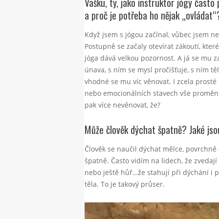
Vašku, ty, jako instruktor jógy čast
a proč je potřeba ho nějak „ovládat“
Když jsem s jógou začínal, vůbec jsem nem
Postupně se začaly otevírat zákoutí, kter
jóga dává velkou pozornost. A já se mu za
únava, s ním se mysl pročišťuje, s ním tě
vhodné se mu víc věnovat. I zcela prost
nebo emocionálních stavech vše promění.
pak více nevěnovat, že?
Může člověk dýchat špatně? Jaké js
Člověk se naučil dýchat mělce, povrchně 
špatně. Často vidím na lidech, že zveda
nebo ještě hůř…že stahují při dýchání i p
těla. To je takový průser.