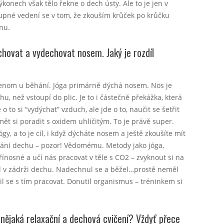
ýkonech však tělo řekne o dech ústy. Ale to je jen v
tupné vedení se v tom, že zkouším krůček po krůčku
nu.
echovat a vydechovat nosem. Jaký je rozdíl
nejenom u běhání. Jóga primárně dýchá nosem. Nos je
u, než vstoupí do plic. Je to i částečně překážka, která
to si “vydýchat” vzduch, ale jde o to, naučit se šetřit
umět si poradit s oxidem uhličitým. To je právě super.
ógy, a to je cíl, i když dýcháte nosem a ještě zkoušíte mít
ování dechu – pozor! Vědomému. Metody jako jóga,
řínosné a učí nás pracovat v těle s CO2 – zvyknout si na
al v zádrži dechu. Nadechnul se a běžel…prostě neměl
čil se s tím pracovat. Donutil organismus – tréninkem si
tá nějaká relaxační a dechová cvičení? Vždyť přece