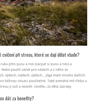
cvičení při stresu, které se dají dělat všude?
i ruku přes pusu a nos (zacpat si pusu a nos) a
 Nebo použít sáček pro nádech a z něho se
ech, výdech, nádech, výdech… Jóga mám mnoho dalších
i pro běžnou situaci použitelné. Také pomáhá mít třeba u
resu ji vzít a ovonět. Uvidíte…to dělá zázraky.
ům dát za benefity?