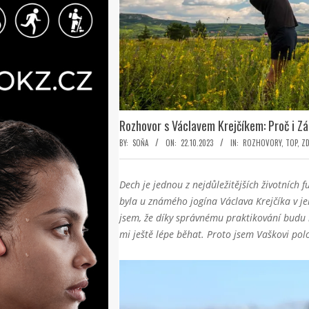
Rozhovor s Václavem Krejčíkem: Proč i Zá
BY:
SOŇA
ON:
22.10.2023
IN:
ROZHOVORY
,
TOP
,
ZD
Dech je jednou z nejdůležitějších životních
byla u známého jogína Václava Krejčíka v je
jsem, že díky správnému praktikování budu 
mi ještě lépe běhat. Proto jsem Vaškovi pol