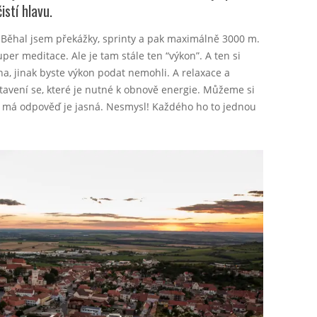
stí hlavu.
. Běhal jsem překážky, sprinty a pak maximálně 3000 m.
super meditace. Ale je tam stále ten “výkon”. A ten si
na, jinak byste výkon podat nemohli. A relaxace a
stavení se, které je nutné k obnově energie. Můžeme si
 má odpověď je jasná. Nesmysl! Každého ho to jednou