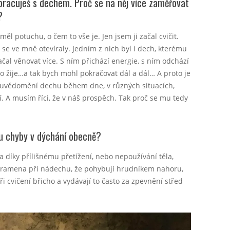
o pracuješ s dechem. Proč se na něj více zaměřovat
?
ěl potuchu, o čem to vše je. Jen jsem ji začal cvičit.
é se ve mně otevíraly. Jedním z nich byl i dech, kterému
čal věnovat více. S ním přichází energie, s ním odchází
lo žije…a tak bych mohl pokračovat dál a dál… A proto je
é uvědomění dechu během dne, v různých situacích,
 A musím říci, že v náš prospěch. Tak proč se mu tedy
ou chyby v dýchání obecně?
a díky přílišnému přetížení, nebo nepoužívání těla,
jí ramena při nádechu, že pohybují hrudníkem nahoru,
ři cvičení břicho a vydávají to často za zpevnění střed