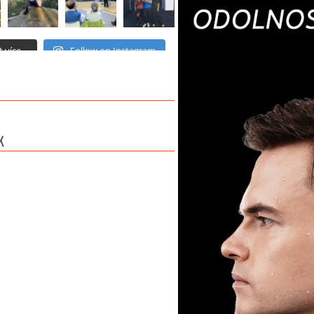
 více...
Follow on Instagram
K