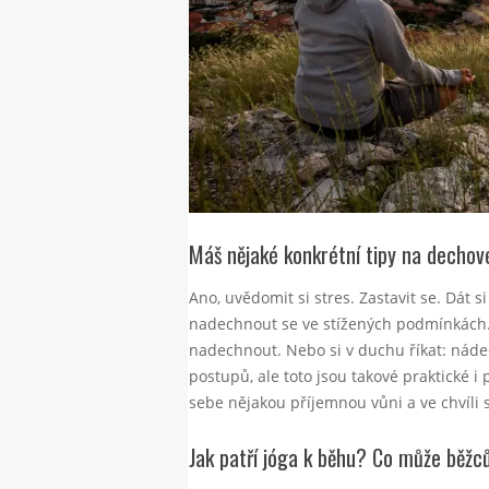
Máš nějaké konkrétní tipy na dechové 
Ano, uvědomit si stres. Zastavit se. Dát s
nadechnout se ve stížených podmínkách.
nadechnout. Nebo si v duchu říkat: nád
postupů, ale toto jsou takové praktické 
sebe nějakou příjemnou vůni a ve chvíli st
Jak patří jóga k běhu? Co může běžc