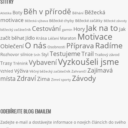
ŠTÍTKY
Běh v přírodě
Běžecká
Boty
Běhání
Atletika
motivace
Běžecké chyby
Běžecké začátky
Běžecká výbava
Běžecké závody
Jak na to
Cestování
Hory
Jak
běžecký začátečník
garmin
Motivace
začít běhat
Jídlo
Krása
Maraton
Léčení
O nás
Radíme
Příprava
Oblečení
Osobnosti
Testujeme
Trail
Rozhovor
silnice
Styl
Trailový závod
Sníh
Vyzkoušeli jsme
Vybavení
Trasy
Trénink
Zajímavá
Výživa
Vzhled
Věčný běžecký začátečník
Zahraničí
Závody
Zdraví
místa
Zima
Zimní sporty
ODEBÍREJTE BLOG EMAILEM
Zadejte e-mail a dostávejte informace o nových článcích do svého