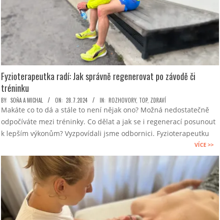
Fyzioterapeutka radí: Jak správně regenerovat po závodě či
tréninku
2024-
BY:
SOŇA A MICHAL
ON:
28.7.2024
IN:
ROZHOVORY
,
TOP
,
ZDRAVÍ
Makáte co to dá a stále to není nějak ono? Možná nedostatečně
07-
odpočíváte mezi tréninky. Co dělat a jak se i regenerací posunout
28
k lepším výkonům? Vyzpovídali jsme odbornici. Fyzioterapeutku
VÍCE >>