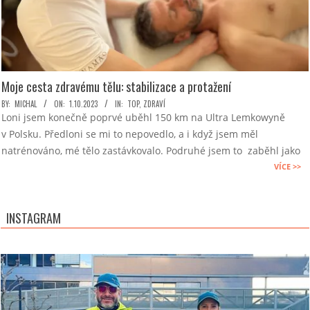
Moje cesta zdravému tělu: stabilizace a protažení
2023-
BY:
MICHAL
ON:
1.10.2023
IN:
TOP
,
ZDRAVÍ
Loni jsem konečně poprvé uběhl 150 km na Ultra Lemkowyně
10-
v Polsku. Předloni se mi to nepovedlo, a i když jsem měl
01
natrénováno, mé tělo zastávkovalo. Podruhé jsem to zaběhl jako
VÍCE >>
INSTAGRAM