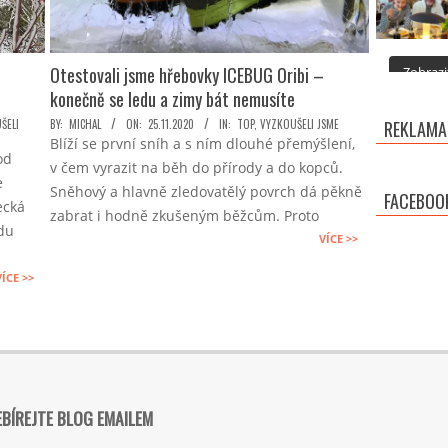
Otestovali jsme hřebovky ICEBUG Oribi –
Zobrazit
konečně se ledu a zimy bát nemusíte
2020-
ŠELI
BY:
MICHAL
ON:
25.11.2020
IN:
TOP
,
VYZKOUŠELI JSME
REKLAMA
Blíží se první sníh a s ním dlouhé přemýšlení,
11-
od
v čem vyrazit na běh do přírody a do kopců.
25
e
Sněhový a hlavně zledovatělý povrch dá pěkně
FACEBOO
ecká
zabrat i hodně zkušeným běžcům. Proto
du
VÍCE >>
VÍCE >>
BÍREJTE BLOG EMAILEM