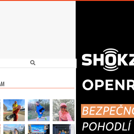
Search
AM