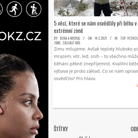
5 věcí, které se nám osvědčily při běhu v
extrémní zimě
2021-
BY:
SOŇA A MICHAL
ON:
14.2.2021
IN:
TOP
,
VYZKOU
JSME
,
ZAUJALO NÁS
02-
Zimu milujeme. Avšak teploty hluboko p
14
mrazem, vítr, led, sníh – to všechno můž
běhání pěkně znepříjemnit. Kvalitní běž
výbava je proto základ. Co se nám oprav
osvědčilo? Pro hlavu
ŠTÍTKY
ODE