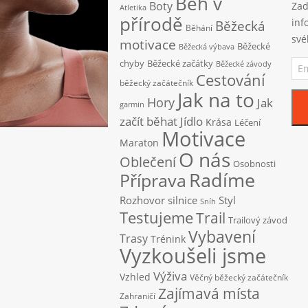
Běh v
Boty
Zad
Atletika
přírodě
inf
Běžecká
Běhání
své
motivace
Běžecké
Běžecká výbava
Ema
chyby
Běžecké začátky
Běžecké závody
adr
Cestování
běžecký začátečník
Jak na to
Hory
Jak
garmin
začít běhat
Jídlo
Krása
Léčení
Motivace
Maraton
O nás
Oblečení
Osobnosti
Radíme
Příprava
Rozhovor
silnice
Styl
Sníh
Testujeme
Trail
Trailový závod
Vybavení
Trasy
Trénink
Vyzkoušeli jsme
Výživa
Vzhled
Věčný běžecký začátečník
Zajímavá místa
Zahraničí