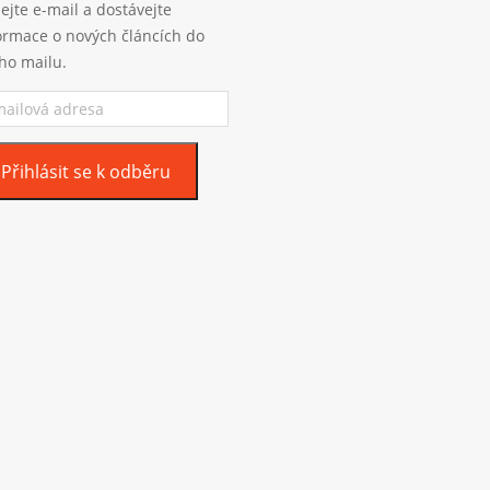
ejte e-mail a dostávejte
ormace o nových článcích do
ho mailu.
ilová
esa
Přihlásit se k odběru