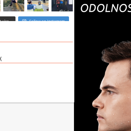
 více...
Follow on Instagram
K