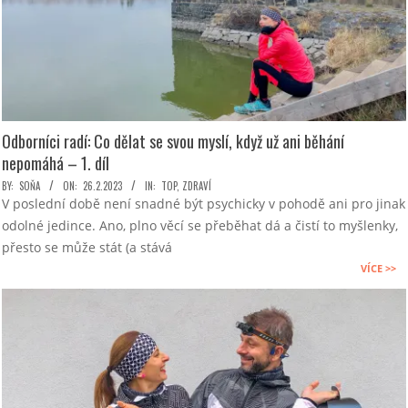
Odborníci radí: Co dělat se svou myslí, když už ani běhání
nepomáhá – 1. díl
2023-
BY:
SOŇA
ON:
26.2.2023
IN:
TOP
,
ZDRAVÍ
V poslední době není snadné být psychicky v pohodě ani pro jinak
02-
odolné jedince. Ano, plno věcí se přeběhat dá a čistí to myšlenky,
26
přesto se může stát (a stává
VÍCE >>