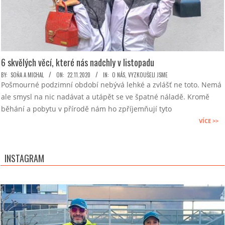
6 skvělých věcí, které nás nadchly v listopadu
2020-
BY:
SOŇA A MICHAL
ON:
22.11.2020
IN:
O NÁS
,
VYZKOUŠELI JSME
Pošmourné podzimní období nebývá lehké a zvlášť ne toto. Nemá
11-
ale smysl na nic nadávat a utápět se ve špatné náladě. Kromě
22
běhání a pobytu v přírodě nám ho zpříjemňují tyto
VÍCE >>
INSTAGRAM