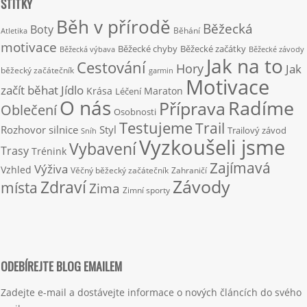
ŠTÍTKY
Běh v přírodě
Běžecká
Boty
Běhání
Atletika
motivace
Běžecké chyby
Běžecké začátky
Běžecká výbava
Běžecké závody
Jak na to
Cestování
Hory
Jak
běžecký začátečník
garmin
Motivace
začít běhat
Jídlo
Krása
Maraton
Léčení
O nás
Radíme
Příprava
Oblečení
Osobnosti
Testujeme
Trail
Rozhovor
silnice
Styl
Trailový závod
Sníh
Vyzkoušeli jsme
Vybavení
Trasy
Trénink
Zajímavá
Výživa
Vzhled
Věčný běžecký začátečník
Zahraničí
Závody
Zdraví
místa
Zima
Zimní sporty
ODEBÍREJTE BLOG EMAILEM
Zadejte e-mail a dostávejte informace o nových článcích do svého