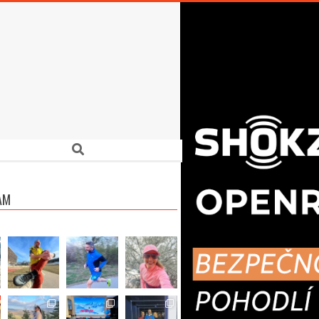
Search
AM