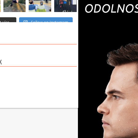
 více...
Follow on Instagram
K