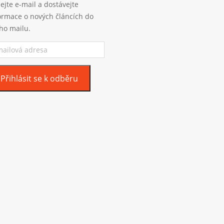
ejte e-mail a dostávejte
ormace o nových článcích do
ho mailu.
ilová
esa
Přihlásit se k odběru