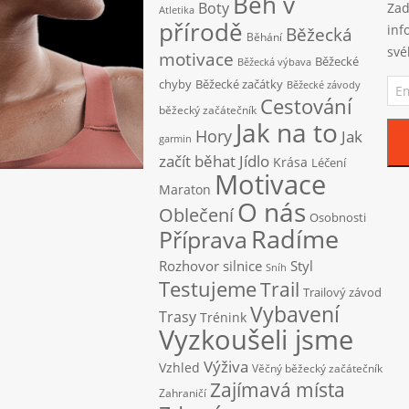
Běh v
Boty
Zad
Atletika
přírodě
inf
Běžecká
Běhání
své
motivace
Běžecké
Běžecká výbava
Ema
chyby
Běžecké začátky
Běžecké závody
adr
Cestování
běžecký začátečník
Jak na to
Hory
Jak
garmin
začít běhat
Jídlo
Krása
Léčení
Motivace
Maraton
O nás
Oblečení
Osobnosti
Radíme
Příprava
Rozhovor
silnice
Styl
Sníh
Testujeme
Trail
Trailový závod
Vybavení
Trasy
Trénink
Vyzkoušeli jsme
Výživa
Vzhled
Věčný běžecký začátečník
Zajímavá místa
Zahraničí