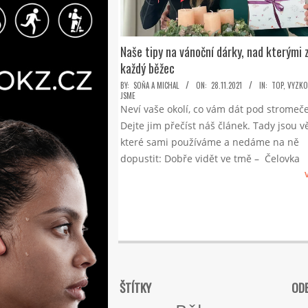
Naše tipy na vánoční dárky, nad kterými 
každý běžec
2021-
BY:
SOŇA A MICHAL
ON:
28.11.2021
IN:
TOP
,
VYZKO
JSME
11-
Neví vaše okolí, co vám dát pod stromeč
28
Dejte jim přečíst náš článek. Tady jsou vě
které sami používáme a nedáme na ně
dopustit: Dobře vidět ve tmě – Čelovka
ŠTÍTKY
ODE