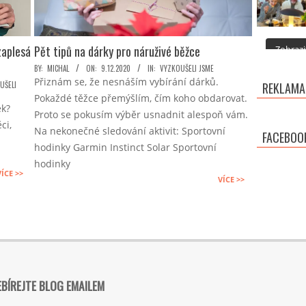
zaplesá
Pět tipů na dárky pro náruživé běžce
Zobrazit
2020-
BY:
MICHAL
ON:
9.12.2020
IN:
VYZKOUŠELI JSME
Přiznám se, že nesnáším vybírání dárků.
12-
UŠELI
REKLAMA
Pokaždé těžce přemýšlím, čím koho obdarovat.
09
ek?
Proto se pokusím výběr usnadnit alespoň vám.
ci,
Na nekonečné sledování aktivit: Sportovní
FACEBOO
hodinky Garmin Instinct Solar Sportovní
hodinky
VÍCE >>
VÍCE >>
BÍREJTE BLOG EMAILEM