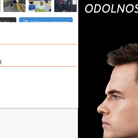
 více...
Follow on Instagram
K