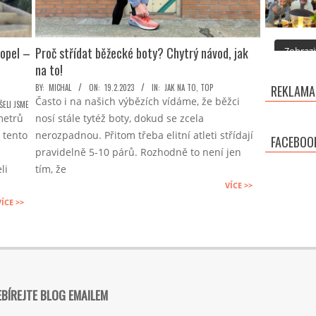
ropel –
Proč střídat běžecké boty? Chytrý návod, jak
Zobrazit
na to!
2023-
BY:
MICHAL
ON:
19.2.2023
IN:
JAK NA TO
,
TOP
REKLAMA
Často i na našich výbězích vídáme, že běžci
02-
ELI JSME
metrů
nosí stále tytéž boty, dokud se zcela
19
 tento
nerozpadnou. Přitom třeba elitní atleti střídají
FACEBOO
pravidelně 5-10 párů. Rozhodně to není jen
li
tím, že
VÍCE >>
VÍCE >>
BÍREJTE BLOG EMAILEM