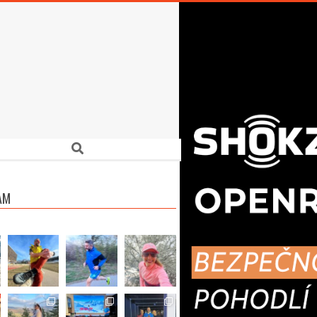
Search
AM