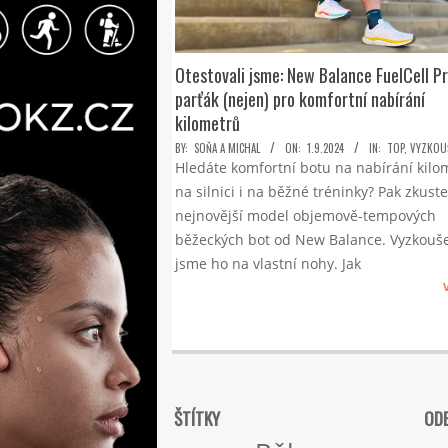
Otestovali jsme: New Balance FuelCell P
parťák (nejen) pro komfortní nabírání
kilometrů
2024-
BY:
SOŇA A MICHAL
ON:
1.9.2024
IN:
TOP
,
VYZKOUŠ
Hledáte komfortní botu na nabírání kilo
09-
na silnici i na běžné tréninky? Pak zkuste
01
nejnovější model objemově-tempových
běžeckých bot od New Balance. Vyzkouše
jsme ho na vlastní nohy. Jak
ŠTÍTKY
ODE