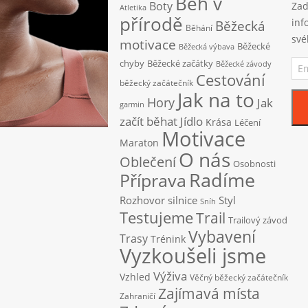
Běh v
Boty
Zad
Atletika
přírodě
inf
Běžecká
Běhání
své
motivace
Běžecké
Běžecká výbava
Ema
chyby
Běžecké začátky
Běžecké závody
adr
Cestování
běžecký začátečník
Jak na to
Hory
Jak
garmin
začít běhat
Jídlo
Krása
Léčení
Motivace
Maraton
O nás
Oblečení
Osobnosti
Radíme
Příprava
Rozhovor
silnice
Styl
Sníh
Testujeme
Trail
Trailový závod
Vybavení
Trasy
Trénink
Vyzkoušeli jsme
Výživa
Vzhled
Věčný běžecký začátečník
Zajímavá místa
Zahraničí