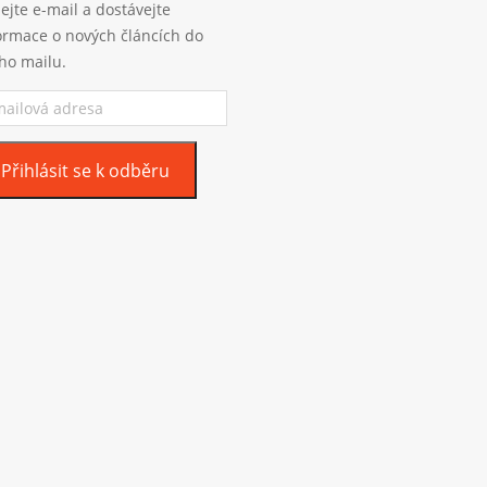
ejte e-mail a dostávejte
ormace o nových článcích do
ho mailu.
ilová
esa
Přihlásit se k odběru