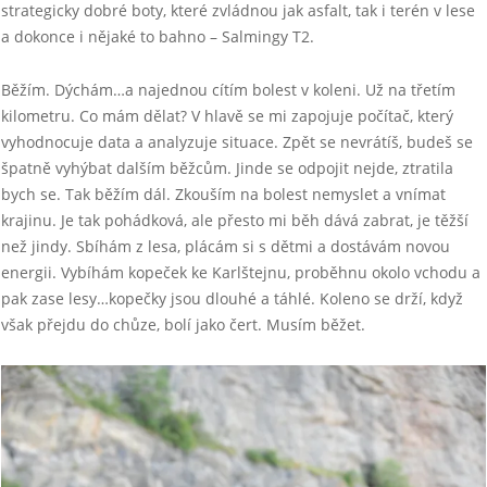
strategicky dobré boty, které zvládnou jak asfalt, tak i terén v lese
a dokonce i nějaké to bahno – Salmingy T2.
Běžím. Dýchám…a najednou cítím bolest v koleni. Už na třetím
kilometru. Co mám dělat? V hlavě se mi zapojuje počítač, který
vyhodnocuje data a analyzuje situace. Zpět se nevrátíš, budeš se
špatně vyhýbat dalším běžcům. Jinde se odpojit nejde, ztratila
bych se. Tak běžím dál. Zkouším na bolest nemyslet a vnímat
krajinu. Je tak pohádková, ale přesto mi běh dává zabrat, je těžší
než jindy. Sbíhám z lesa, plácám si s dětmi a dostávám novou
energii. Vybíhám kopeček ke Karlštejnu, proběhnu okolo vchodu a
pak zase lesy…kopečky jsou dlouhé a táhlé. Koleno se drží, když
však přejdu do chůze, bolí jako čert. Musím běžet.