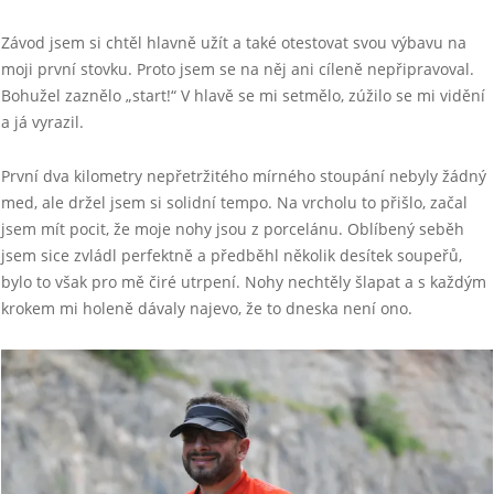
Závod jsem si chtěl hlavně užít a také otestovat svou výbavu na
moji první stovku. Proto jsem se na něj ani cíleně nepřipravoval.
Bohužel zaznělo „start!“ V hlavě se mi setmělo, zúžilo se mi vidění
a já vyrazil.
První dva kilometry nepřetržitého mírného stoupání nebyly žádný
med, ale držel jsem si solidní tempo. Na vrcholu to přišlo, začal
jsem mít pocit, že moje nohy jsou z porcelánu. Oblíbený seběh
jsem sice zvládl perfektně a předběhl několik desítek soupeřů,
bylo to však pro mě čiré utrpení. Nohy nechtěly šlapat a s každým
krokem mi holeně dávaly najevo, že to dneska není ono.