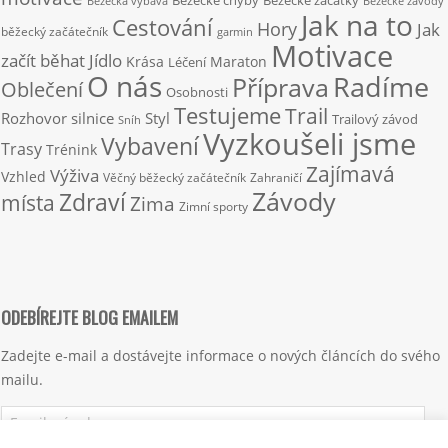
Běžecká výbava
Běžecké závody
Jak na to
Cestování
Hory
Jak
běžecký začátečník
garmin
Motivace
začít běhat
Jídlo
Krása
Maraton
Léčení
O nás
Radíme
Příprava
Oblečení
Osobnosti
Testujeme
Trail
Rozhovor
silnice
Styl
Trailový závod
Sníh
Vyzkoušeli jsme
Vybavení
Trasy
Trénink
Zajímavá
Výživa
Vzhled
Věčný běžecký začátečník
Zahraničí
Závody
Zdraví
místa
Zima
Zimní sporty
ODEBÍREJTE BLOG EMAILEM
Zadejte e-mail a dostávejte informace o nových článcích do svého
mailu.
Emailová
adresa