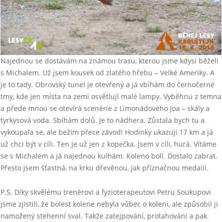
Najednou se dostávám na známou trasu, kterou jsme kdysi běželi
s Michalem. Už jsem kousek od zlatého hřebu – Velké Ameriky. A
je to tady. Obrovský tunel je otevřený a já vbíhám do černočerné
tmy, kde jen místa na zemi osvětlují malé lampy. Vyběhnu z temna
a přede mnou se otevírá scenérie z Limonádového Joa – skály a
tyrkysová voda. Sbíhám dolů. Je to nádhera. Zůstala bych tu a
vykoupala se, ale bežím přece závod! Hodinky ukazují 17 km a já
už chci být v cíli. Ten je už jen z kopečka. Jsem v cíli, hurá. Vítáme
se s Michalem a já najednou kulhám. Koleno bolí. Dostalo zabrat.
Přesto jsem šťastná, na krku dřevěnou, jak příznačnou medaili.
P.S. Díky skvělému trenérovi a fyzioterapeutovi Petru Soukupovi
jsme zjistili, že bolest kolene nebyla vůbec o koleni, ale způsobil ji
namožený stehenní sval. Takže zatejpování, protahování a pak