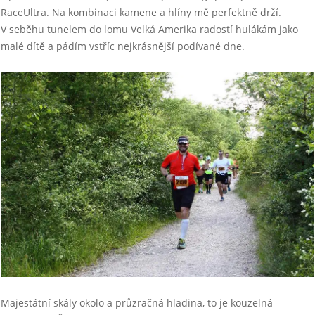
RaceUltra. Na kombinaci kamene a hlíny mě perfektně drží.
V seběhu tunelem do lomu Velká Amerika radostí hulákám jako
malé dítě a pádím vstříc nejkrásnější podívané dne.
Majestátní skály okolo a průzračná hladina, to je kouzelná