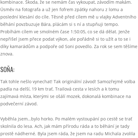
kombinace. Škoda, že se nemám čas vykoupat, závodím makám.
Úsměv na fotografa a už jen fofrem zpátky nahoru z lomu a
poslední klesání do cíle. Těsně před cílem mě u vlajky Adventního
běhání povzbuzuje Bára, plácám si s ní a stupňuji tempo.
Probíhám cílem ve smolném čase 1:50:05, co se dá dělat. Jenže
nepřišel jsem přece podat výkon, ale pořádně si to užít a to se i
díky kamarádům a podpoře od Soni povedlo. Za rok se sem těšíme
znova.
SOŇA:
Tak tohle nešlo vynechat! Tak originální závod! Samozřejmě volba
padla na delší, 19 km trať. Trailová cesta v lesích a k tomu
zajímavá místa, kterými se ošálí mozek, dokonalá kombinace na
podvečerní závod.
Vyběhla jsem…bylo horko. Po malém vystoupání po cestě se trať
skolnila do lesa. Ach, jak mám přírodu ráda a to běhání je tady
prostě nádherné. Byla jsem ráda, že jsem na radu Michala zvolila