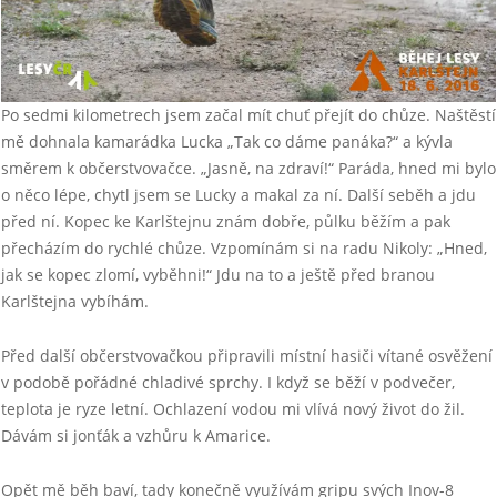
Po sedmi kilometrech jsem začal mít chuť přejít do chůze. Naštěstí
mě dohnala kamarádka Lucka „Tak co dáme panáka?“ a kývla
směrem k občerstvovačce. „Jasně, na zdraví!“ Paráda, hned mi bylo
o něco lépe, chytl jsem se Lucky a makal za ní. Další seběh a jdu
před ní. Kopec ke Karlštejnu znám dobře, půlku běžím a pak
přecházím do rychlé chůze. Vzpomínám si na radu Nikoly: „Hned,
jak se kopec zlomí, vyběhni!“ Jdu na to a ještě před branou
Karlštejna vybíhám.
Před další občerstvovačkou připravili místní hasiči vítané osvěžení
v podobě pořádné chladivé sprchy. I když se běží v podvečer,
teplota je ryze letní. Ochlazení vodou mi vlívá nový život do žil.
Dávám si jonťák a vzhůru k Amarice.
Opět mě běh baví, tady konečně využívám gripu svých Inov-8