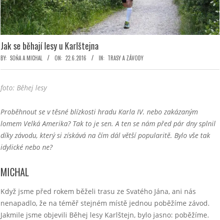
Jak se běhají lesy u Karlštejna
BY:
SOŇA A MICHAL
ON:
22.6.2016
IN:
TRASY A ZÁVODY
foto: Běhej lesy
Proběhnout se v těsné blízkosti hradu Karla IV. nebo zakázaným
lomem Velká Amerika? Tak to je sen. A ten se nám před pár dny splnil
díky závodu, který si získává na čím dál větší popularitě. Bylo vše tak
idylické nebo ne?
MICHAL
Když jsme před rokem běželi trasu ze Svatého Jána, ani nás
nenapadlo, že na téměř stejném místě jednou poběžíme závod.
Jakmile jsme objevili Běhej lesy Karlštejn, bylo jasno: poběžíme.