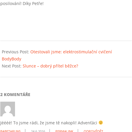
posilování! Díky Petře!
2016-
06-
Previous Post:
Otestovali jsme: elektrostimulační cvičení
22
BodyBody
Next Post:
Slunce – dobrý přítel běžce?
2 KOMENTÁŘE
Jéééé! To jsme rádi, že jsme tě nakopli! Advenťáci
BABETARUNS
24.6.2016
PERMALINK
ODPOVĚDĚT