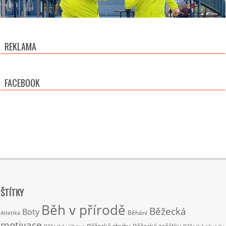
REKLAMA
FACEBOOK
ŠTÍTKY
Běh v přírodě
Běžecká
Boty
Běhání
Atletika
motivace
Běžecké chyby
Běžecké začátky