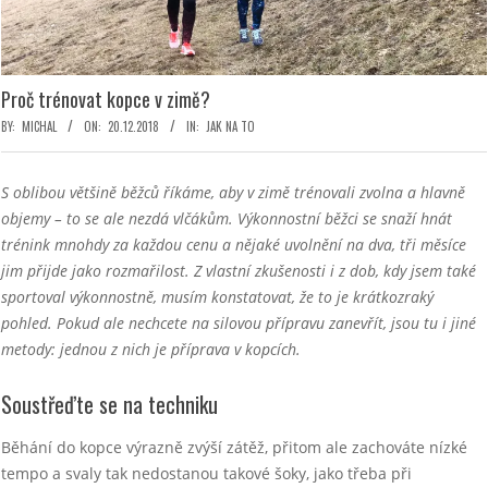
Proč trénovat kopce v zimě?
BY:
MICHAL
ON:
20.12.2018
IN:
JAK NA TO
S oblibou většině běžců říkáme, aby v zimě trénovali zvolna a hlavně
objemy – to se ale nezdá vlčákům. Výkonnostní běžci se snaží hnát
trénink mnohdy za každou cenu a nějaké uvolnění na dva, tři měsíce
jim přijde jako rozmařilost. Z vlastní zkušenosti i z dob, kdy jsem také
sportoval výkonnostně, musím konstatovat, že to je krátkozraký
pohled. Pokud ale nechcete na silovou přípravu zanevřít, jsou tu i jiné
metody: jednou z nich je příprava v kopcích.
Soustřeďte se na techniku
Běhání do kopce výrazně zvýší zátěž, přitom ale zachováte nízké
tempo a svaly tak nedostanou takové šoky, jako třeba při