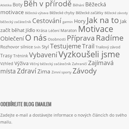
Běh v přírodě
Běžecká
Boty
Běhání
Atletika
motivace
Běžecké chyby
Běžecké začátky
Běžecká výbava
Běžecké závody
Jak na to
Cestování
Hory
Jak
běžecký začátečník
garmin
Motivace
začít běhat
Jídlo
Krása
Maraton
Léčení
O nás
Radíme
Příprava
Oblečení
Osobnosti
Testujeme
Trail
Rozhovor
silnice
Styl
Trailový závod
Sníh
Vyzkoušeli jsme
Vybavení
Trasy
Trénink
Zajímavá
Výživa
Vzhled
Věčný běžecký začátečník
Zahraničí
Závody
Zdraví
místa
Zima
Zimní sporty
ODEBÍREJTE BLOG EMAILEM
Zadejte e-mail a dostávejte informace o nových článcích do svého
mailu.