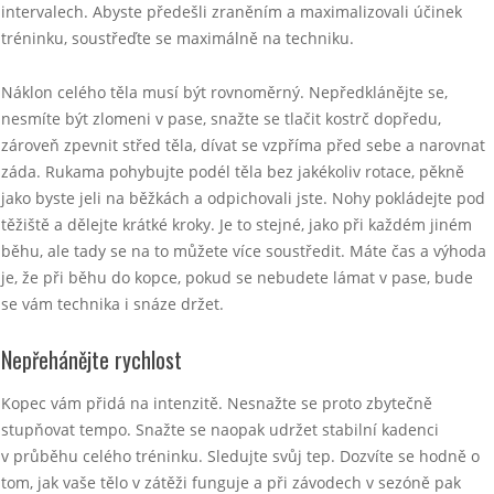
intervalech. Abyste předešli zraněním a maximalizovali účinek
tréninku, soustřeďte se maximálně na techniku.
Náklon celého těla musí být rovnoměrný. Nepředklánějte se,
nesmíte být zlomeni v pase, snažte se tlačit kostrč dopředu,
zároveň zpevnit střed těla, dívat se vzpříma před sebe a narovnat
záda. Rukama pohybujte podél těla bez jakékoliv rotace, pěkně
jako byste jeli na běžkách a odpichovali jste. Nohy pokládejte pod
těžiště a dělejte krátké kroky. Je to stejné, jako při každém jiném
běhu, ale tady se na to můžete více soustředit. Máte čas a výhoda
je, že při běhu do kopce, pokud se nebudete lámat v pase, bude
se vám technika i snáze držet.
Nepřehánějte rychlost
Kopec vám přidá na intenzitě. Nesnažte se proto zbytečně
stupňovat tempo. Snažte se naopak udržet stabilní kadenci
v průběhu celého tréninku. Sledujte svůj tep. Dozvíte se hodně o
tom, jak vaše tělo v zátěži funguje a při závodech v sezóně pak