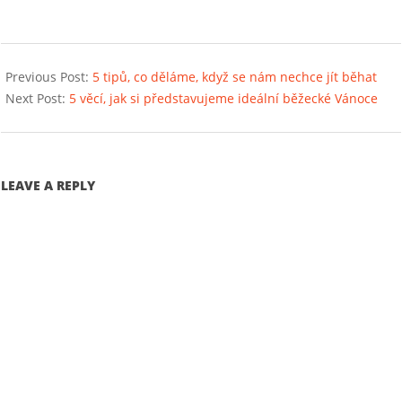
2018-
12-
Previous Post:
5 tipů, co děláme, když se nám nechce jít běhat
20
Next Post:
5 věcí, jak si představujeme ideální běžecké Vánoce
LEAVE A REPLY