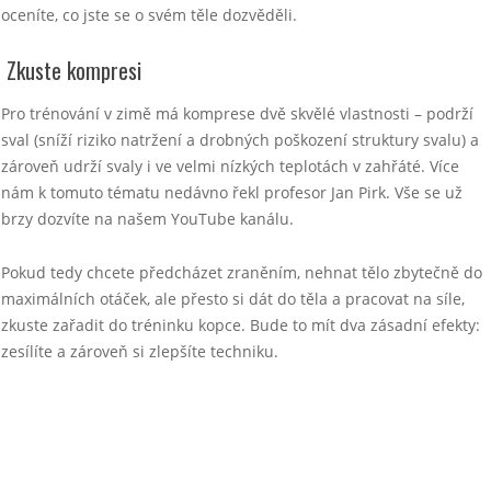
oceníte, co jste se o svém těle dozvěděli.
Zkuste kompresi
Pro trénování v zimě má komprese dvě skvělé vlastnosti – podrží
sval (sníží riziko natržení a drobných poškození struktury svalu) a
zároveň udrží svaly i ve velmi nízkých teplotách v zahřáté. Více
nám k tomuto tématu nedávno řekl profesor Jan Pirk. Vše se už
brzy dozvíte na našem YouTube kanálu.
Pokud tedy chcete předcházet zraněním, nehnat tělo zbytečně do
maximálních otáček, ale přesto si dát do těla a pracovat na síle,
zkuste zařadit do tréninku kopce. Bude to mít dva zásadní efekty:
zesílíte a zároveň si zlepšíte techniku.