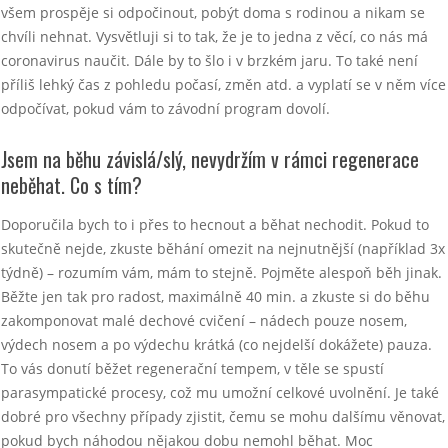
všem prospěje si odpočinout, pobýt doma s rodinou a nikam se
chvíli nehnat. Vysvětluji si to tak, že je to jedna z věcí, co nás má
coronavirus naučit. Dále by to šlo i v brzkém jaru. To také není
příliš lehký čas z pohledu počasí, změn atd. a vyplatí se v něm více
odpočívat, pokud vám to závodní program dovolí.
Jsem na běhu závislá/slý, nevydrží
m v rámci regenerace
neběhat. Co s tím?
Doporučila bych to i přes to hecnout a běhat nechodit. Pokud to
skutečně nejde, zkuste běhání omezit na nejnutnější (například 3x
týdně) – rozumím vám, mám to stejně. Pojměte alespoň běh jinak.
Běžte jen tak pro radost, maximálně 40 min. a zkuste si do běhu
zakomponovat malé dechové cvičení – nádech pouze nosem,
výdech nosem a po výdechu krátká (co nejdelší dokážete) pauza.
To vás donutí běžet regenerační tempem, v těle se spustí
parasympatické procesy, což mu umožní celkové uvolnění. Je také
dobré pro všechny případy zjistit, čemu se mohu dalšímu věnovat,
pokud bych náhodou nějakou dobu nemohl běhat. Moc