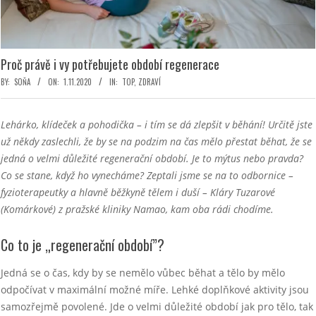
Proč právě i vy potřebujete období regenerace
BY:
SOŇA
ON:
1.11.2020
IN:
TOP
,
ZDRAVÍ
Lehárko, klídeček a pohodička – i tím se dá zlepšit v běhání! Určitě jste
už někdy zaslechli, že by se na podzim na čas mělo přestat běhat, že se
jedná o velmi důležité regenerační období. Je to mýtus nebo pravda?
Co se stane, když ho vynecháme? Zeptali jsme se na to odbornice –
fyzioterapeutky a hlavně běžkyně tělem i duší – Kláry Tuzarové
(Komárkové) z pražské kliniky Namao, kam oba rádi chodíme.
Co to je „regenerační období”?
Jedná se o čas, kdy by se nemělo vůbec běhat a tělo by mělo
odpočívat v maximální možné míře. Lehké doplňkové aktivity jsou
samozřejmě povolené. Jde o velmi důležité období jak pro tělo, tak