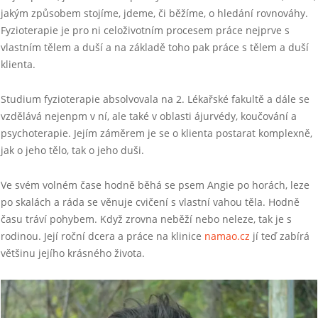
jakým způsobem stojíme, jdeme, či běžíme, o hledání rovnováhy.
Fyzioterapie je pro ni celoživotním procesem práce nejprve s
vlastním tělem a duší a na základě toho pak práce s tělem a duší
klienta.
Studium fyzioterapie absolvovala na 2. Lékařské fakultě a dále se
vzdělává nejenpm v ní, ale také v oblasti ájurvédy, koučování a
psychoterapie. Jejím záměrem je se o klienta postarat komplexně,
jak o jeho tělo, tak o jeho duši.
Ve svém volném čase hodně běhá se psem Angie po horách, leze
po skalách a ráda se věnuje cvičení s vlastní vahou těla. Hodně
času tráví pohybem. Když zrovna neběží nebo neleze, tak je s
rodinou. Její roční dcera a práce na klinice
namao.cz
jí teď zabírá
většinu jejího krásného života.