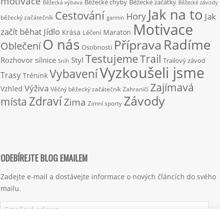
motivace
Běžecké chyby
Běžecké začátky
Běžecká výbava
Běžecké závody
Jak na to
Cestování
Hory
Jak
běžecký začátečník
garmin
Motivace
začít běhat
Jídlo
Krása
Maraton
Léčení
O nás
Radíme
Příprava
Oblečení
Osobnosti
Testujeme
Trail
Rozhovor
silnice
Styl
Trailový závod
Sníh
Vyzkoušeli jsme
Vybavení
Trasy
Trénink
Zajímavá
Výživa
Vzhled
Věčný běžecký začátečník
Zahraničí
Závody
Zdraví
místa
Zima
Zimní sporty
ODEBÍREJTE BLOG EMAILEM
Zadejte e-mail a dostávejte informace o nových článcích do svého
mailu.
Emailová
adresa