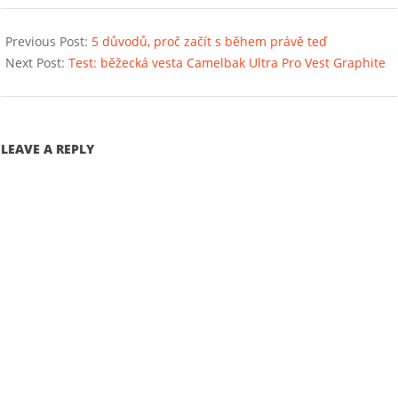
2020-
11-
Previous Post:
5 důvodů, proč začít s během právě teď
01
Next Post:
Test: běžecká vesta Camelbak Ultra Pro Vest Graphite
LEAVE A REPLY