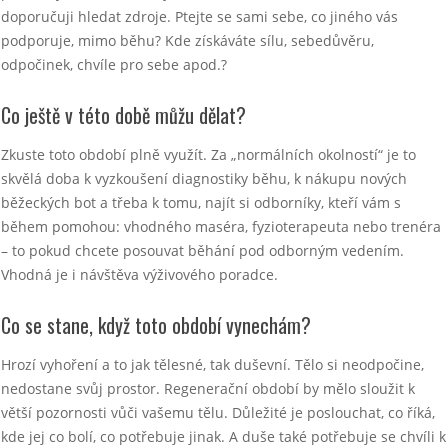
doporučuji hledat zdroje. Ptejte se sami sebe, co jiného vás
podporuje, mimo běhu? Kde získáváte sílu, sebedůvěru,
odpočinek, chvíle pro sebe apod.?
Co ještě v této době můžu dělat?
Zkuste toto období plně využít. Za „normálních okolností“ je to
skvělá doba k vyzkoušení diagnostiky běhu, k nákupu nových
běžeckých bot a třeba k tomu, najít si odborníky, kteří vám s
během pomohou: vhodného maséra, fyzioterapeuta nebo trenéra
– to pokud chcete posouvat běhání pod odborným vedením.
Vhodná je i návštěva výživového poradce.
Co se stane, když toto období vynechám?
Hrozí vyhoření a to jak tělesné, tak duševní. Tělo si neodpočine,
nedostane svůj prostor. Regenerační období by mělo sloužit k
větší pozornosti vůči vašemu tělu. Důležité je poslouchat, co říká,
kde jej co bolí, co potřebuje jinak. A duše také potřebuje se chvíli k