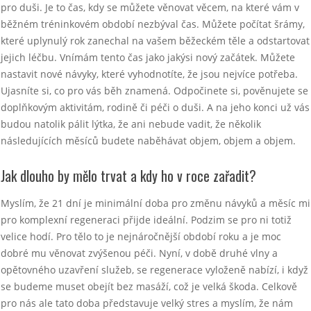
pro duši. Je to čas, kdy se můžete věnovat věcem, na které vám v
běžném tréninkovém období nezbýval čas. Můžete počítat šrámy,
které uplynulý rok zanechal na vašem běžeckém těle a odstartovat
jejich léčbu. Vnímám tento čas jako jakýsi nový začátek. Můžete
nastavit nové návyky, které vyhodnotíte, že jsou nejvíce potřeba.
Ujasníte si, co pro vás běh znamená. Odpočinete si, pověnujete se
doplňkovým aktivitám, rodině či péči o duši. A na jeho konci už vás
budou natolik pálit lýtka, že ani nebude vadit, že několik
následujících měsíců budete naběhávat objem, objem a objem.
Jak dlouho by mě
lo t
rvat a kdy ho v roce zařadit?
Myslím, že 21 dní je minimální doba pro změnu návyků a měsíc mi
pro komplexní regeneraci přijde ideální. Podzim se pro ni totiž
velice hodí. Pro tělo to je nejnáročnější období roku a je moc
dobré mu věnovat zvýšenou péči. Nyní, v době druhé vlny a
opětovného uzavření služeb, se regenerace vyloženě nabízí, i když
se budeme muset obejít bez masáží, což je velká škoda. Celkově
pro nás ale tato doba představuje velký stres a myslím, že nám