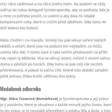
chci něco uběhnout a na něco jiného mám. Na podzim se vždy
svěřuji do rukou kolegyně fyzioterapeutky, aby se podívala, kde je
u mne co potřeba posílit, co uvolnit a aby dala mi nějaké
kompenzační cviky, které si cvičím před výběhem. Díky tomu mi
drží koleno bez bolestí.
Ráda chodím i na masáže. Vzniklý čas pak věnuji vaření teplých
obědů a večeří, které jsou na podzim tím nejlepším, co můžu
svému tělu dát. V tomto čase si také tvořím předsevzetí na příští
rok, nejen ty běžecké. Více se věnuji lezení, cvičení s vlastní vahou
doma a výletům po horách. Díky tomu se pak celý rok necítím
přetrénovaná. A pokud to začnu cítit, klidně toto období zařadím
ještě jednou, třeba kratší, většinou dva týdny.
Medailonek odborníka
Mgr. Klára Tuzarová (Komárková)
je fyzioterapeutka a její práce
je jí posláním, které je obsaženo v každé minutě jejího života. Není
to jen práce, je to neustálé přemýšlení o vztahu těla a duše, o tom,