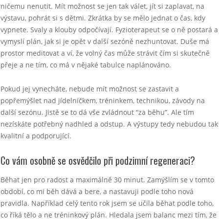
ničemu nenutit. Mít možnost se jen tak válet, jít si zaplavat, na
výstavu, pohrát si s dětmi. Zkrátka by se mělo jednat o čas, kdy
vypnete. Svaly a klouby odpočívají. Fyzioterapeut se o ně postará a
vymyslí plán, jak si je opět v další sezóně nezhuntovat. Duše má
prostor meditovat a ví, že volný čas může strávit čím si skutečně
přeje a ne tím, co má v nějaké tabulce naplánováno.
Pokud jej vynecháte, nebude mít možnost se zastavit a
popřemýšlet nad jídelníčkem, tréninkem, technikou, závody na
další sezónu. Jistě se to dá vše zvládnout “za běhu”. Ale tím
nezískáte potřebný nadhled a odstup. A výstupy tedy nebudou tak
kvalitní a podporující.
Co vám osobně se osvědčilo při podzimní
regeneraci?
Běhat jen pro radost a maximálně 30 minut. Zamýšlím se v tomto
období, co mi běh dává a bere, a nastavuji podle toho nová
pravidla. Například celý tento rok jsem se učila běhat podle toho,
co říká tělo a ne tréninkový plán. Hledala jsem balanc mezi tím, že