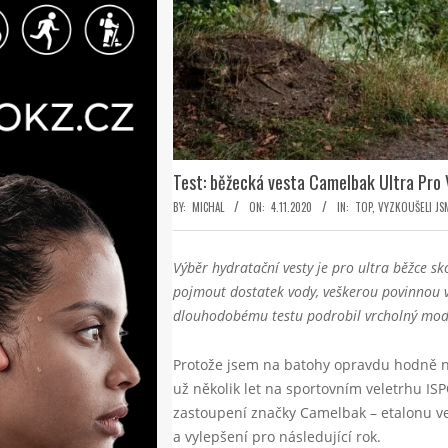
Test: běžecká vesta Camelbak Ultra Pro 
BY:
MICHAL
ON:
4.11.2020
IN:
TOP
,
VYZKOUŠELI JS
Výběr hydratační vesty je pro ultra běžce sk
pojmout dostatek vody, veškerou povinnou v
dlouhodobému testu podrobil vrcholný mod
Protože jsem na batohy opravdu hodně ná
už několik let na sportovním veletrhu I
zastoupení značky Camelbak – etalonu ve 
a vylepšení pro následující rok.