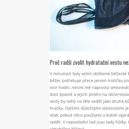
Proč radši zvolit hydratační vestu n
V minulosti byly velmi oblíbené běžecké b
běžec potřebuje přece jenom trošičku ji
více hodin, nesmí mě naprosto omezovat.
dost špatně a jejich plnění na občerstvo
vesty by měly na těle sedět jako druhá ků
hračka. Dalšími důležitými vlastnostmi 
však, pokud něco použijete a batoh vyprá
sedět. V neposlední řad jsou tady hůlky
ultraběžce klíčová.