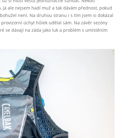
č už si musí vestu jednoznačně sundat. Někdo
o, já ale nejsem hadí muž a tak dávám přednost, pokud
 bohužel není. Na druhou stranu i s tím jsem si dokázal
 provizorní úchyt hůlek udělal sám. Na závěr sezóny
eré se dávají na záda jako luk a problém s umístěním