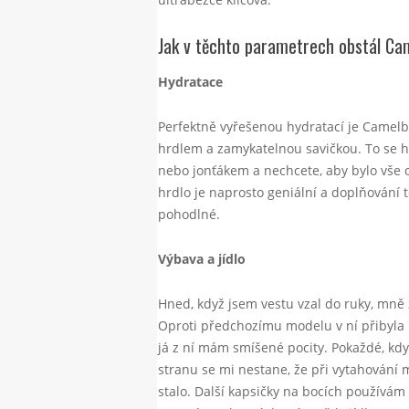
Jak v těchto parametrech obstál Ca
Hydratace
Perfektně vyřešenou hydratací je Camelba
hrdlem a zamykatelnou savičkou. To se h
nebo jonťákem a nechcete, aby bylo vše 
hrdlo je naprosto geniální a doplňování 
pohodlné.
Výbava a jídlo
Hned, když jsem vestu vzal do ruky, mně 
Oproti předchozímu modelu v ní přibyla 
já z ní mám smíšené pocity. Pokaždé, kdy
stranu se mi nestane, že při vytahování m
stalo. Další kapsičky na bocích používám 