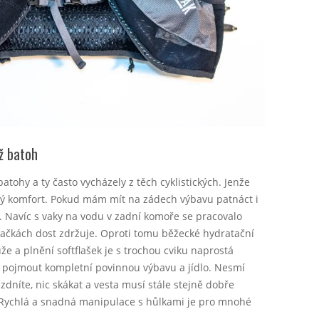
ež batoh
atohy a ty často vycházely z těch cyklistických. Jenže
ný komfort. Pokud mám mít na zádech výbavu patnáct i
 Navíc s vaky na vodu v zadní komoře se pracovalo
vačkách dost zdržuje. Oproti tomu běžecké hydratační
že a plnění softflašek je s trochou cviku naprostá
je pojmout kompletní povinnou výbavu a jídlo. Nesmí
zdníte, nic skákat a vesta musí stále stejně dobře
. Rychlá a snadná manipulace s hůlkami je pro mnohé