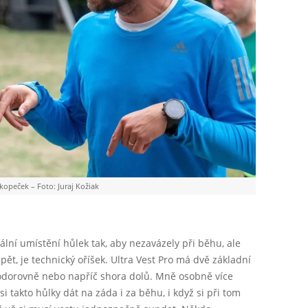
kopeček – Foto: Juraj Kožiak
ální umístění hůlek tak, aby nezavázely při běhu, ale
ět, je technický oříšek. Ultra Vest Pro má dvě základní
 vodorovně nebo napříč shora dolů. Mně osobně více
 takto hůlky dát na záda i za běhu, i když si při tom