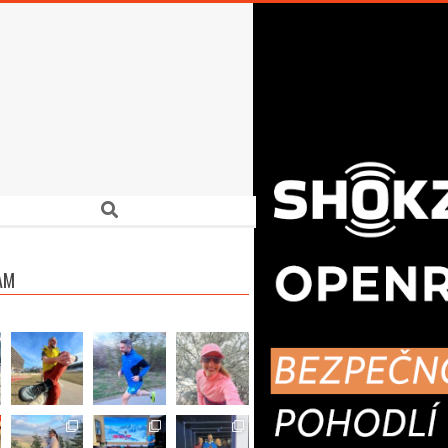
Search
AM