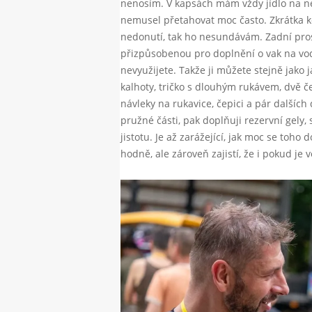
nenosím. V kapsách mám vždy jídlo na ne
nemusel přetahovat moc často. Zkrátka 
nedonutí, tak ho nesundávám. Zadní prost
přizpůsobenou pro doplnění o vak na vod
nevyužijete. Takže ji můžete stejně jak
kalhoty, tričko s dlouhým rukávem, dvě č
návleky na rukavice, čepici a pár dalších
pružné části, pak doplňuji rezervní gely,
jistotu. Je až zarážející, jak moc se toho
hodně, ale zároveň zajistí, že i pokud je 