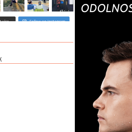
 více...
Follow on Instagram
K