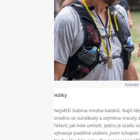
Pyšelský 
Hůlky
Největší slabina mnoha batohů. Najít ide
snadno se sundávaly a zejména vracely zp
řešení, jak hole umístit. Jedno je vzadu
vyhovuje podélné uložení, jsem schopen si