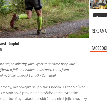
Zobrazit
REKLAMA
Vest Graphite
FACEBOO
ME
oro stejně důležitý, jako výběr té správné boty. Musí
ýbavu a jídlo na zvolenou distanci. Letos jsem
el nabídky americké značky Camelbak.
ročný, nespokojím se jen tak s něčím. I z toho důvodu
SPO v Mnichově pravidelně navštěvujeme evropské
sportovní hydrataci a probíráme s nimi jejich novinky