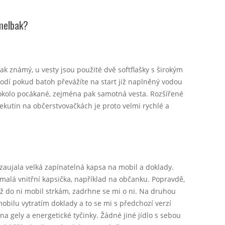
melbak?
k známý, u vesty jsou použité dvě softflašky s širokým
odí pokud batoh převážíte na start již naplněný vodou
okolo pocákané, zejména pak samotná vesta. Rozšířené
tekutin na občerstvovačkách je proto velmi rychlé a
zaujala velká zapínatelná kapsa na mobil a doklady.
malá vnitřní kapsička, například na občanku. Popravdě,
ž do ni mobil strkám, zadrhne se mi o ni. Na druhou
obilu vytratím doklady a to se mi s předchozí verzí
na gely a energetické tyčinky. Žádné jiné jídlo s sebou