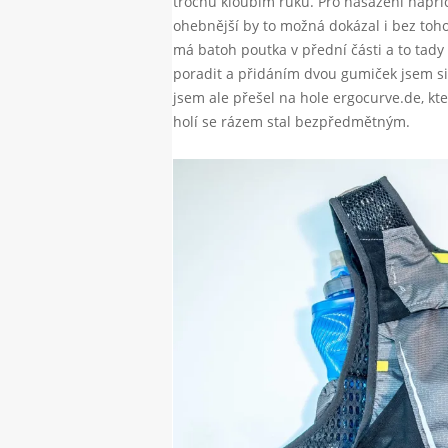
trochu kloubím ruku. Pro nasazení napří
ohebnější by to možná dokázal i bez toh
má batoh poutka v přední části a to tady
poradit a přidáním dvou gumiček jsem si
jsem ale přešel na hole ergocurve.de, kt
holí se rázem stal bezpředmětným.