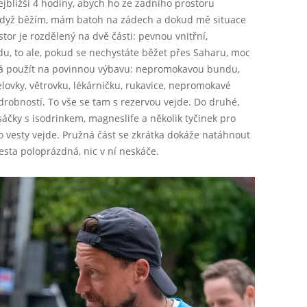
jbližší 4 hodiny, abych ho ze zadního prostoru
když běžím, mám batoh na zádech a dokud mě situace
or je rozdělený na dvě části: pevnou vnitřní,
u, to ale, pokud se nechystáte běžet přes Saharu, moc
o já použít na povinnou výbavu: nepromokavou bundu,
elovky, větrovku, lékárničku, rukavice, nepromokavé
 drobností. To vše se tam s rezervou vejde. Do druhé,
 sáčky s isodrinkem, magneslife a několik tyčinek pro
 do vesty vejde. Pružná část se zkrátka dokáže natáhnout
vesta poloprázdná, nic v ní neskáče.